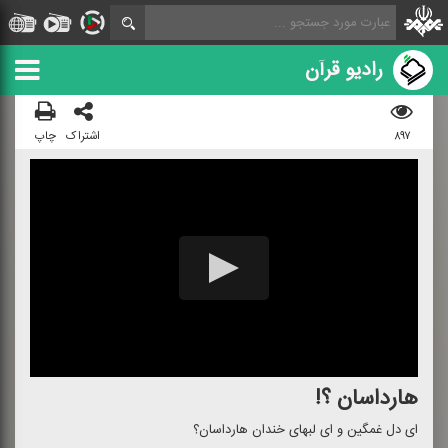
رادیو قرآن
۸۹۷
اشتراک
چاپ
هارداسان ؟!
ای دل غمگین و ای لبهای خندان هارداسان؟