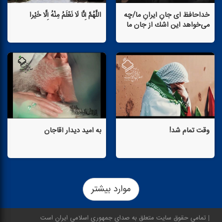
خداحافظ ای جانِ ایرانِ ما/چه
اللَّهُمَّ إِنَّا لَا نَعْلَمُ مِنْهُ إِلَّا خَیْرا
می‌خواهد این اشك از جان ما
وقت تمام شد!
به امید دیدار آقاجان
موارد بیشتر
تمامی حقوق سایت متعلق به صدای جمهوری اسلامی ایران است