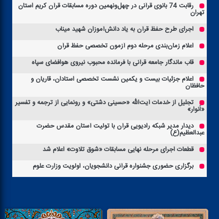
رقابت 74 بانوی قرآنی در چهل‌ونهمین دوره مسابقات قرآن كریم استان
تهران
اجرای طرح حفظ قرآن به یاد دانش‌آموزان شهید میناب
اعلام زمان‌بندی مرحله دوم آزمون‌ تخصصی حفظ قرآن
قاب ماندگار جامعه قرآنی با فرمانده محبوب نیروی هوافضای سپاه
اعلام جزئیات بیست و یكمین نشست تخصصی استادان، قاریان و
حافظان
تجلیل از خدمات آیت‌الله «حسینی دشتی» و رونمایی از ترجمه و تفسیر
«اَنوار»
دیدار مدیر شبكه رادیویی قرآن با تولیت آستان مقدس حضرت
عبدالعظیم(ع)
قطعات اجرای مرحله نهایی مسابقات «شوق تلاوت» اعلام شد
برگزاری حضوری جشنواره قرآنی دانشجویان، اولویت وزارت علوم