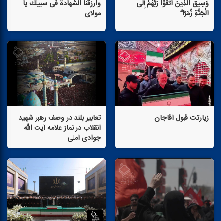
وَسِیقَ الَّذِینَ اتَّقَوْا رَبَّهُمْ إِلَی
وارزقنا الشهادة فی سبیلك یا
الْجَنَّةِ زُمَرًا ۖ
مولای
زیارتت قبول آقاجان
تعابیر بلند در وصف رهبر شهید
انقلاب در نماز علامه آیت الله
جوادی آملی