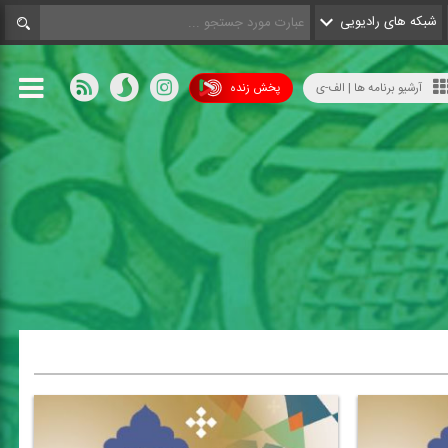
شبکه های رادیویی
آرشیو برنامه ها | الف-ی
پخش زنده