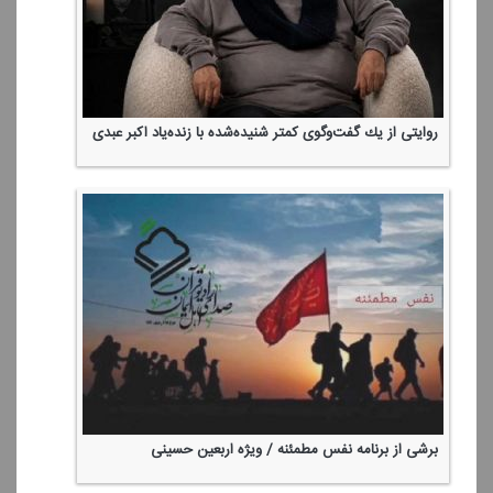
روایتی از یك گفت‌وگوی كمتر شنیده‌شده با زنده‌یاد اكبر عبدی
برشی از برنامه نفس مطمئنه / ویژه اربعین حسینی