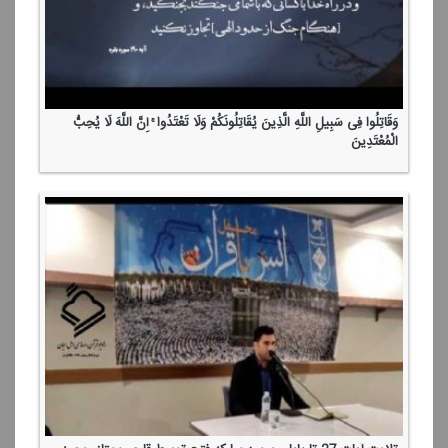
وَقَاتِلُوا فِی سَبِیلِ اللَّهِ الَّذِینَ یُقَاتِلُونَكُمْ وَلَا تَعْتَدُوا ۚ إِنَّ اللَّهَ لَا یُحِبُّ
الْمُعْتَدِینَ