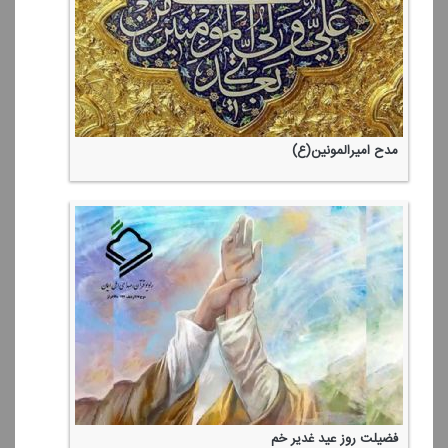
مدح امیرالمونین(ع)
فضیلت روز عید غدیر خم