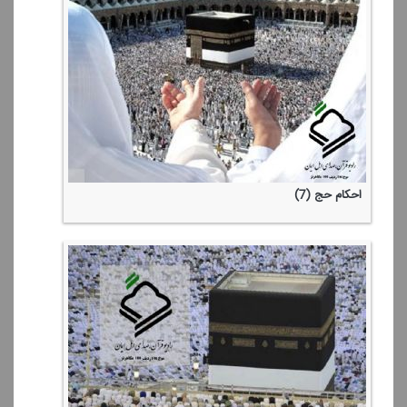
احكام حج (7)