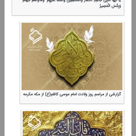
یَا أَیُّهَا النَّبِیُّ جَاهِدِ الْكُفَّارَ وَالْمُنَافِقِینَ وَاغْلُظْ عَلَیْهِمْ ۚ وَمَأْوَاهُمْ جَهَنَّمُ ۖ
وَبِئْسَ الْمَصِیرُ
گزارشی از مراسم روز ولادت امام موسی كاظم(ع) از مكه مكرمه