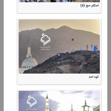
احكام حج (4)
كوه احد