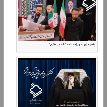
پنجره ای به ویژه برنامه "شمع روشن"