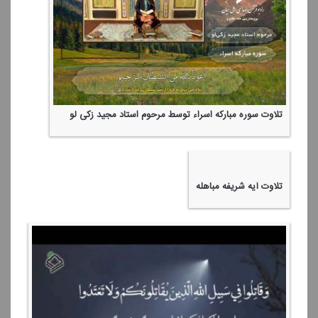
تلاوت سوره مباركه اسراء توسط مرحوم استاد مجید زكی لو
تلاوت آیه شریفه مباهله