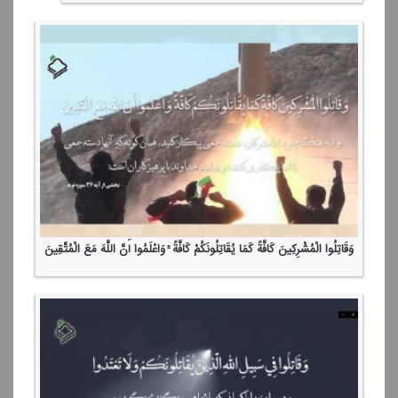
وَقَاتِلُوا الْمُشْرِكِینَ كَافَّةً كَمَا یُقَاتِلُونَكُمْ كَافَّةً ۚ وَاعْلَمُوا أَنَّ اللَّهَ مَعَ الْمُتَّقِینَ