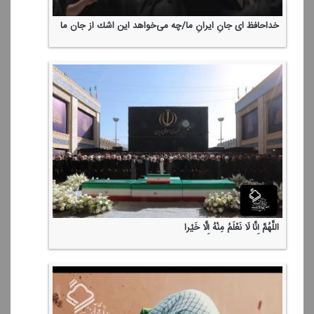
خداحافظ ای جانِ ایرانِ ما/چه می‌خواهد این اشك از جان ما
اللَّهُمَّ إِنَّا لَا نَعْلَمُ مِنْهُ إِلَّا خَیْرا