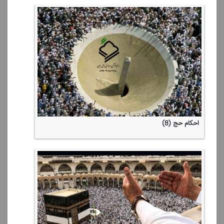
احكام حج (8)