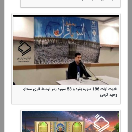
تلاوت آیات 186 سوره بقره و 53 سوره زمر توسط قاری ممتاز،
وحید كرمی