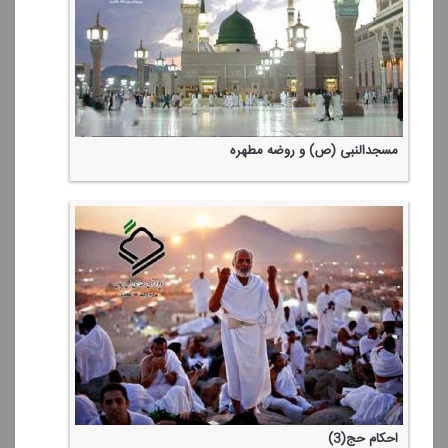
مسجدالنبی (ص) و روضه مطهره
احكام حج(3)