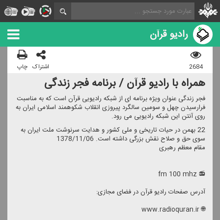
رادیو قرآن
2684
اشتراک
چاپ
همراه با رادیو قرآن / برنامه فجر زندگی
فجر زندگی عنوان ویژه برنامه ای از شبكه رادیویی قرآن است كه به مناسبت
فرارسیدن چهل و سومین سالگرد پیروزی انقلاب شكوهمند اسلامی ایران به
روی آنتن این شبكه رادیویی می رود.
22 بهمن در حیات تاریخی و ملی كشور و هدایت سرنوشت ملت ایران به
سوی حق و صلاح نقش بزرگی داشته است. 1378/11/06
مقام معظم رهبری
📻 fm 100 mhz
آدرس صفحات رادیو قرآن در فضای مجازی:
🌐 www.radioquran.ir