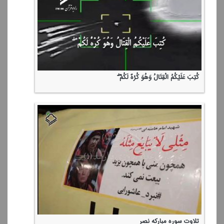
كُتِبَ عَلَیْكُمُ الْقِتَالُ وَهُوَ كُرْهٌ لَكُمْ ۖ
تلاوت سوره مباركه نصر