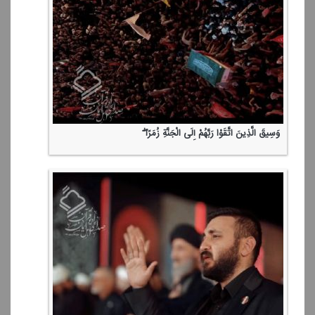
وَسِیقَ الَّذِینَ اتَّقَوْا رَبَّهُمْ إِلَی الْجَنَّةِ زُمَرًا ۖ