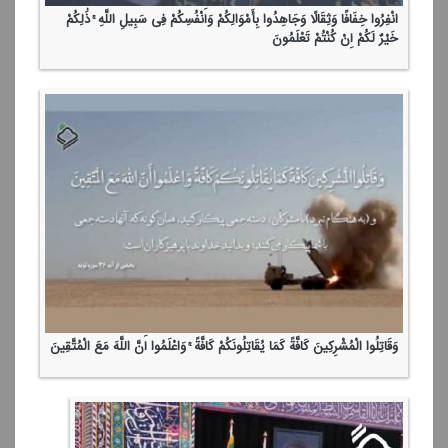
انْفِرُوا خِفَافًا وَثِقَالًا وَجَاهِدُوا بِأَمْوَالِكُمْ وَأَنْفُسِكُمْ فِی سَبِیلِ اللَّهِ ۚ ذَٰلِكُمْ
خَیْرٌ لَكُمْ إِنْ كُنْتُمْ تَعْلَمُونَ
وَقَاتِلُوا الْمُشْرِكِینَ كَافَّةً كَمَا یُقَاتِلُونَكُمْ كَافَّةً ۚ وَاعْلَمُوا أَنَّ اللَّهَ مَعَ الْمُتَّقِینَ