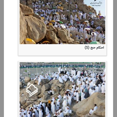
احكام حج (5)