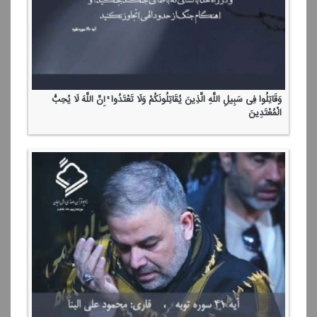
وَقَاتِلُوا فِی سَبِیلِ اللَّهِ الَّذِینَ یُقَاتِلُونَكُمْ وَلَا تَعْتَدُوا ۚ إِنَّ اللَّهَ لَا یُحِبُّ
الْمُعْتَدِینَ