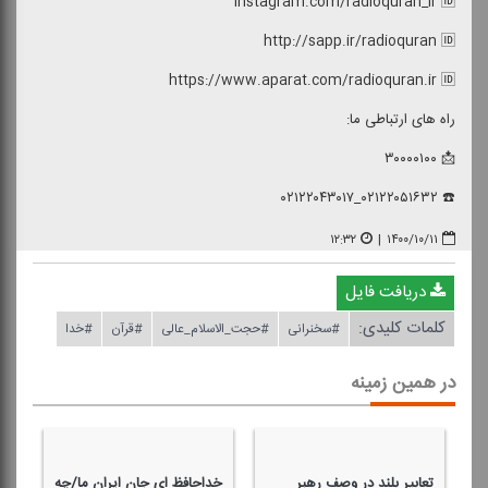
instagram.com/radioquran_ir 🆔
http://sapp.ir/radioquran 🆔
https://www.aparat.com/radioquran.ir 🆔
راه های ارتباطی ما:
📩 ۳۰۰۰۰۱۰۰
☎️ ۰۲۱۲۲۰۵۱۶۳۲_۰۲۱۲۲۰۴۳۰۱۷
۱۲:۳۲
|
۱۴۰۰/۱۰/۱۱
دریافت فایل
کلمات کلیدی:
#سخنرانی
#حجت_الاسلام_عالی
#قرآن
#خدا
در همین زمینه
تعابیر بلند در وصف رهبر
خداحافظ ای جانِ ایرانِ ما/چه