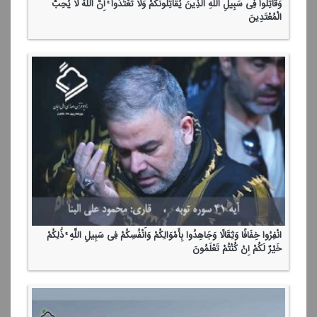
وَقَاتِلُوا فِی سَبِیلِ اللَّهِ الَّذِینَ یُقَاتِلُونَكُمْ وَلَا تَعْتَدُوا ۚ إِنَّ اللَّهَ لَا یُحِبُّ
الْمُعْتَدِینَ
انْفِرُوا خِفَافًا وَثِقَالًا وَجَاهِدُوا بِأَمْوَالِكُمْ وَأَنْفُسِكُمْ فِی سَبِیلِ اللَّهِ ۚ ذَٰلِكُمْ
خَیْرٌ لَكُمْ إِنْ كُنْتُمْ تَعْلَمُونَ