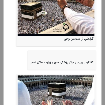
احكام حج (8)