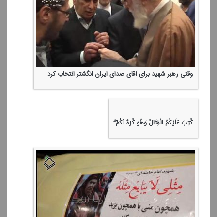
پنجره ای به ویژه برنامه "شمع روشن"
🏴 باور ندارم...
وقتی رهبر شهید برای آقای صدای ایران انگشتر انتخاب كرد