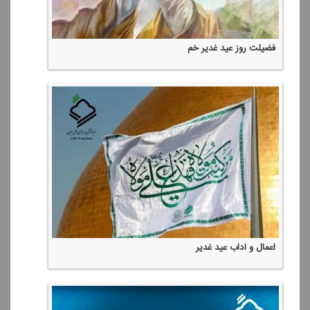
مدح امیرالمونین(ع)
فضیلت روز عید غدیر خم