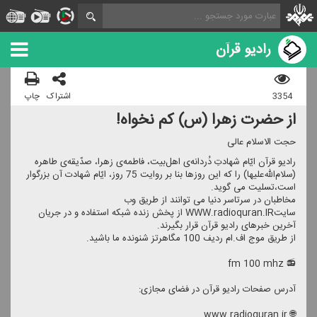
رادیو قرآن
3354
اشتراک
چاپ
از حضرت زهرا (س) كم نخواه!
حجت الاسلام عالی
رادیو قرآن ایّام شهادتِ دُردانه‌ی اهل‌بیت، فاطمه‌ی زهرا، صدّیقه‌ی طاهره
(سلام‌الله‌علیها) را كه این روزها بنا بر روایت 75 روز، ایّام شهادت آن بزرگوار
است،تسلیت می گوید.
مخاطبان در سرتاسر دنیا می توانند از طریق وب
سایتWWW.radioquran.IR از پخش زنده شبكه استفاده و در جریان
آخرین خبرهای رادیو قرآن قرار بگیرند.
از طریق موج اف.ام ردیف 100 مگاهرتز شنونده ما باشید.
📻 fm 100 mhz
آدرس صفحات رادیو قرآن در فضای مجازی:
🌐 www.radioquran.ir