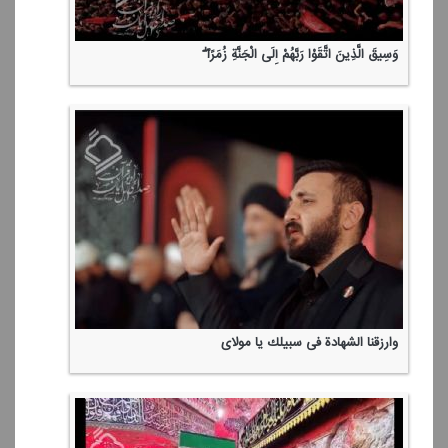
وَسِیقَ الَّذِینَ اتَّقَوْا رَبَّهُمْ إِلَی الْجَنَّةِ زُمَرًا ۖ
وارزقنا الشهادة فی سبیلك یا مولای