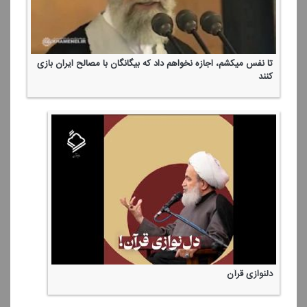
إِذَا جَاءَ نَصْرُ اللَّهِ وَالْفَتْحُ
وَقَاتِلُوا فِی سَبِیلِ اللَّهِ وَاعْلَمُوا أَنَّ اللَّهَ سَمِیعٌ عَلِیمٌ
برای العفاسی كه طرف شیاطین ایستاد