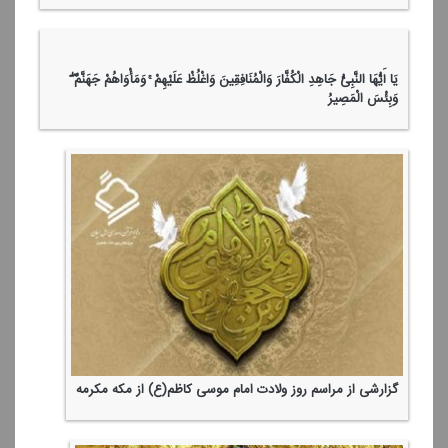
تلاوت آیات 27 تا پایان سوره مباركه فتح توسط قاری ممتاز، وحید
كرمی
تقدیر فرمانده نیروی هوافضای سپاه پاسداران انقلاب اسلامی از
حضور مردم مبعوث شده در طول 100 شب در میدان
یَا أَیُّهَا النَّبِیُّ جَاهِدِ الْكُفَّارَ وَالْمُنَافِقِینَ وَاغْلُظْ عَلَیْهِمْ ۚ وَمَأْوَاهُمْ جَهَنَّمُ ۖ
وَبِئْسَ الْمَصِیرُ