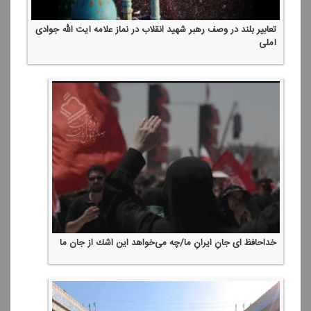
تعابیر بلند در وصف رهبر شهید انقلاب در نماز علامه آیت الله جوادی
آملی
خداحافظ ای جانِ ایرانِ ما/چه می‌خواهد این اشك از جان ما