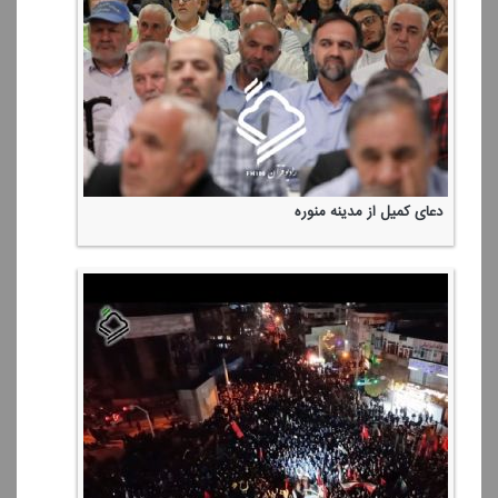
مسجدالنبی (ص) و روضه مطهره
احكام حج(3)