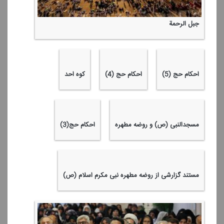
احكام حج (6)
جبل الرحمة
احكام حج (5)
احكام حج (4)
كوه احد