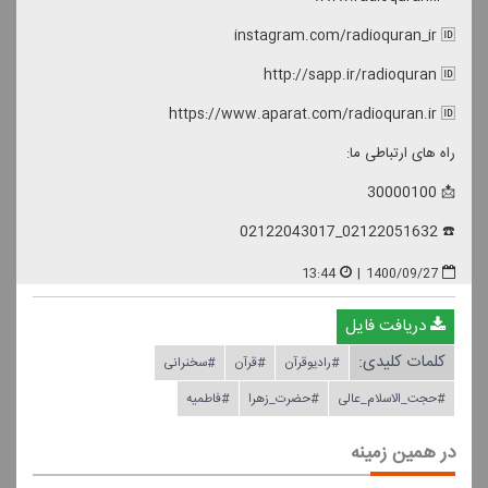
instagram.com/radioquran_ir 🆔
http://sapp.ir/radioquran 🆔
https://www.aparat.com/radioquran.ir 🆔
راه های ارتباطی ما:
📩 30000100
☎️ 02122051632_02122043017
13:44
|
1400/09/27
دریافت فایل
کلمات کلیدی:
#رادیوقرآن
#قرآن
#سخنرانی
#حجت_الاسلام_عالی
#حضرت_زهرا
#فاطمیه
در همین زمینه