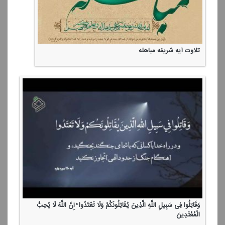
تلاوت سوره مباركه اسراء توسط مرحوم استاد مجید زكی لو
تلاوت آیه شریفه مباهله