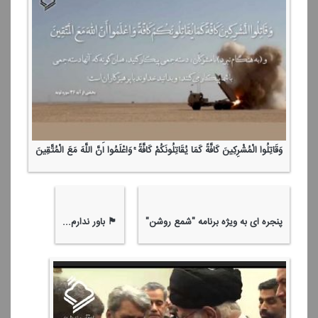
وَقَاتِلُوا الْمُشْرِكِینَ كَافَّةً كَمَا یُقَاتِلُونَكُمْ كَافَّةً ۚ وَاعْلَمُوا أَنَّ اللَّهَ مَعَ الْمُتَّقِینَ