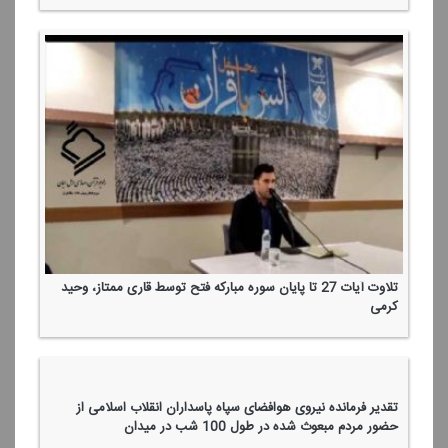
وَقَاتِلُوا فِی سَبِیلِ اللَّهِ الَّذِینَ یُقَاتِلُونَكُمْ وَلَا تَعْتَدُوا ۚ إِنَّ اللَّهَ لَا یُحِبُّ
الْمُعْتَدِینَ