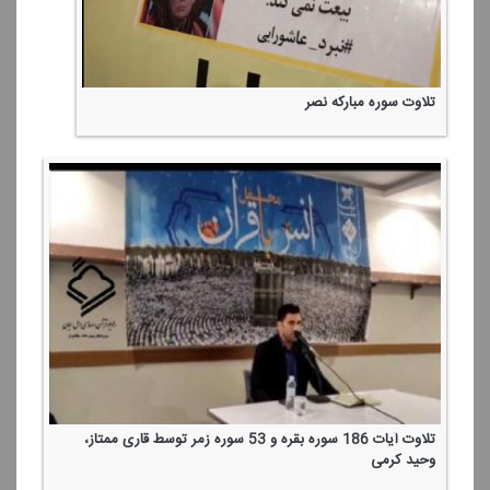
كُتِبَ عَلَیْكُمُ الْقِتَالُ وَهُوَ كُرْهٌ لَكُمْ ۖ
تلاوت سوره مباركه نصر