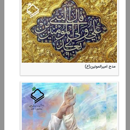
گزارشی از مراسم روز ولادت امام موسی كاظم(ع) از مكه مكرمه