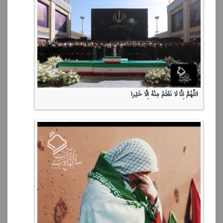
اللَّهُمَّ إِنَّا لَا نَعْلَمُ مِنْهُ إِلَّا خَیْرا