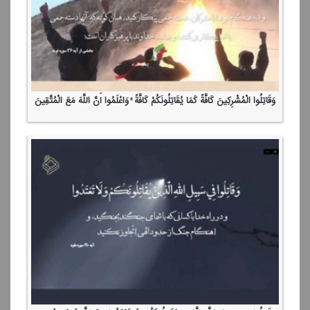
وَقَاتِلُوا الْمُشْرِكِینَ كَافَّةً كَمَا یُقَاتِلُونَكُمْ كَافَّةً ۚ وَاعْلَمُوا أَنَّ اللَّهَ مَعَ الْمُتَّقِینَ