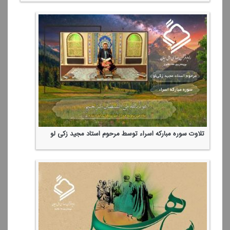
تلاوت آیات 186 سوره بقره و 53 سوره زمر توسط قاری ممتاز،
وحید كرمی