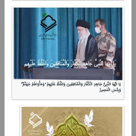
یَا أَیُّهَا النَّبِیُّ جَاهِدِ الْكُفَّارَ وَالْمُنَافِقِینَ وَاغْلُظْ عَلَیْهِمْ ۚ وَمَأْوَاهُمْ جَهَنَّمُ ۖ
وَبِئْسَ الْمَصِیرُ