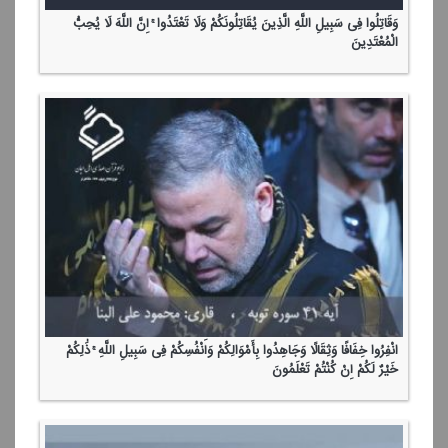
وَقَاتِلُوا فِی سَبِیلِ اللَّهِ الَّذِینَ یُقَاتِلُونَكُمْ وَلَا تَعْتَدُوا ۚ إِنَّ اللَّهَ لَا یُحِبُّ
الْمُعْتَدِینَ
انْفِرُوا خِفَافًا وَثِقَالًا وَجَاهِدُوا بِأَمْوَالِكُمْ وَأَنْفُسِكُمْ فِی سَبِیلِ اللَّهِ ۚ ذَٰلِكُمْ
خَیْرٌ لَكُمْ إِنْ كُنْتُمْ تَعْلَمُونَ