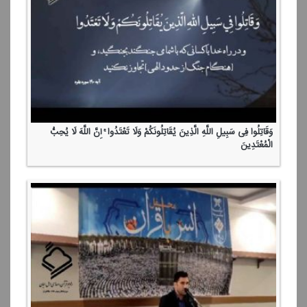
وَقَاتِلُوا فِی سَبِیلِ اللَّهِ الَّذِینَ یُقَاتِلُونَكُمْ وَلَا تَعْتَدُوا ۚ إِنَّ اللَّهَ لَا یُحِبُّ
الْمُعْتَدِینَ