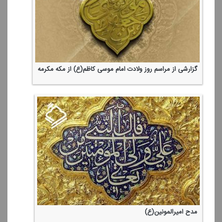
گزارشی از مراسم روز ولادت امام موسی كاظم(ع) از مكه مكرمه
مدح امیرالمونین(ع)