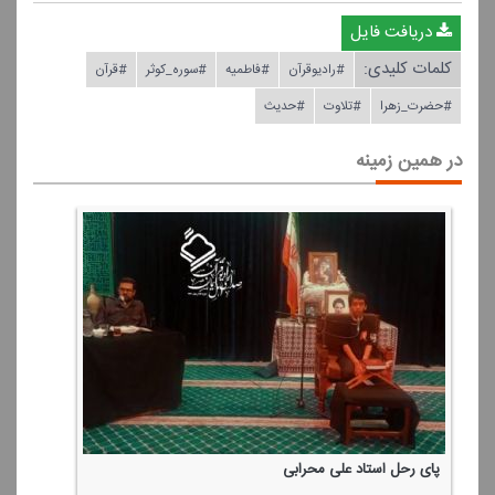
دریافت فایل
کلمات کلیدی:
#رادیوقرآن
#فاطمیه
#سوره_كوثر
#قرآن
#حضرت_زهرا
#تلاوت
#حدیث
در همین زمینه
پای رحل استاد علی محرابی