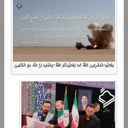
وَقَاتِلُوا الْمُشْرِكِینَ كَافَّةً كَمَا یُقَاتِلُونَكُمْ كَافَّةً ۚ وَاعْلَمُوا أَنَّ اللَّهَ مَعَ الْمُتَّقِینَ