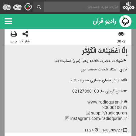
رادیو قرآن
3072
اشتراک
چاپ
إِنَّا أَعْطَیْنَاكَ الْكَوْثَرَ
🏴شهادت حضرت فاطمه زهرا (س) تسلیت باد.
قاری: استاد شحات محمد انور
📻با ما در فضای مجازی همراه باشید
☎️تلفن گویای ما: 02127860100
🌐 www.radioquran.ir
📩 30000100
🆔 sapp.ir/radioquran
🆔 instagram.com/radioquran_ir
11:24
|
1400/09/27