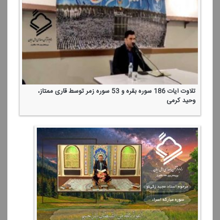
تلاوت آیات 186 سوره بقره و 53 سوره زمر توسط قاری ممتاز،
وحید كرمی