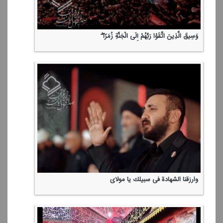
وَسِیقَ الَّذِینَ اتَّقَوْا رَبَّهُمْ إِلَی الْجَنَّةِ زُمَرًا ۖ
وارزقنا الشهادة فی سبیلك یا مولای