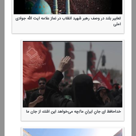
تعابیر بلند در وصف رهبر شهید انقلاب در نماز علامه آیت الله جوادی
آملی
خداحافظ ای جانِ ایرانِ ما/چه می‌خواهد این اشك از جان ما