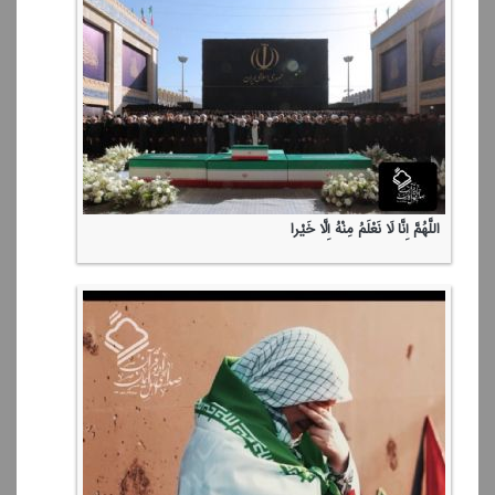
اللَّهُمَّ إِنَّا لَا نَعْلَمُ مِنْهُ إِلَّا خَیْرا