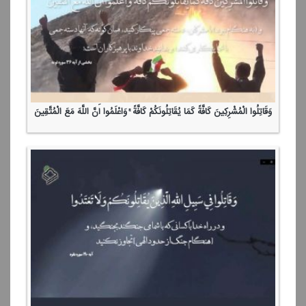
وَقَاتِلُوا الْمُشْرِكِینَ كَافَّةً كَمَا یُقَاتِلُونَكُمْ كَافَّةً ۚ وَاعْلَمُوا أَنَّ اللَّهَ مَعَ الْمُتَّقِینَ