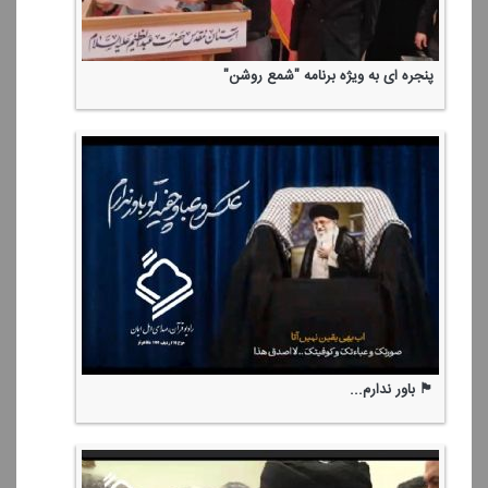
پنجره ای به ویژه برنامه "شمع روشن"
🏴 باور ندارم...