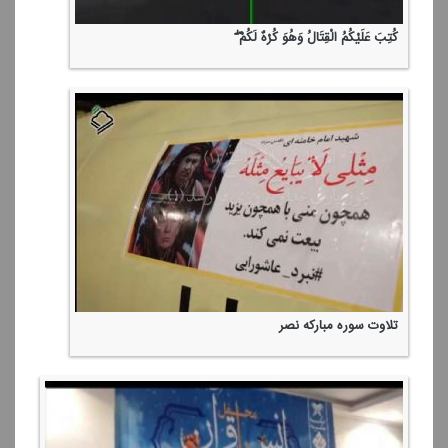
كُتِبَ عَلَیْكُمُ الْقِتَالُ وَهُوَ كُرْهٌ لَكُمْ ۖ
تلاوت سوره مباركه نصر