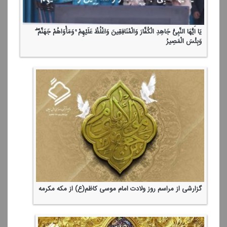
یَا أَیُّهَا النَّبِیُّ جَاهِدِ الْكُفَّارَ وَالْمُنَافِقِینَ وَاغْلُظْ عَلَیْهِمْ ۚ وَمَأْوَاهُمْ جَهَنَّمُ ۖ
وَبِئْسَ الْمَصِیرُ
گزارشی از مراسم روز ولادت امام موسی كاظم(ع) از مكه مكرمه