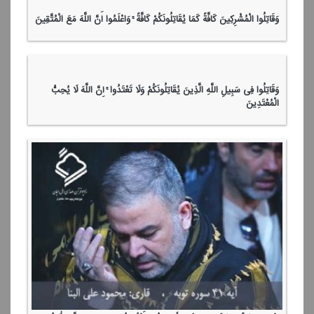
وَقَاتِلُوا الْمُشْرِكِینَ كَافَّةً كَمَا یُقَاتِلُونَكُمْ كَافَّةً ۚ وَاعْلَمُوا أَنَّ اللَّهَ مَعَ الْمُتَّقِینَ
وَقَاتِلُوا فِی سَبِیلِ اللَّهِ الَّذِینَ یُقَاتِلُونَكُمْ وَلَا تَعْتَدُوا ۚ إِنَّ اللَّهَ لَا یُحِبُّ
الْمُعْتَدِینَ