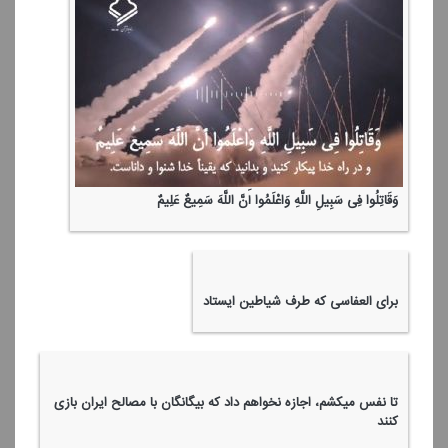
وَقَاتِلُوا فِی سَبِیلِ اللَّهِ وَاعْلَمُوا أَنَّ اللَّهَ سَمِیعٌ عَلِیمٌ
برای العفاسی كه طرف شیاطین ایستاد
تا نفس میكشم، اجازه نخواهم داد كه بیگانگان با مصالح ایران بازی
كنند