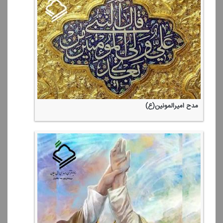
مدح امیرالمونین(ع)