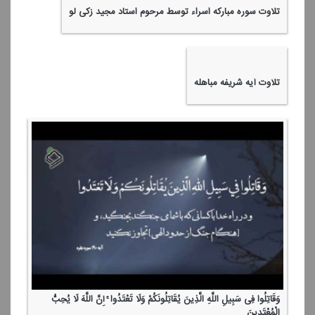
تلاوت سوره مباركه اسراء توسط مرحوم استاد مجید زكی لو
تلاوت آیه شریفه مباهله
وَقَاتِلُوا فِی سَبِیلِ اللَّهِ الَّذِینَ یُقَاتِلُونَكُمْ وَلَا تَعْتَدُوا ۚ إِنَّ اللَّهَ لَا یُحِبُّ
الْمُعْتَدِینَ