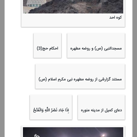
كوه احد
مسجدالنبی (ص) و روضه مطهره
احكام حج(3)
مستند گزارشی از روضه مطهره نبی مكرم اسلام (ص)
دعای كمیل از مدینه منوره
إِذَا جَاءَ نَصْرُ اللَّهِ وَالْفَتْحُ