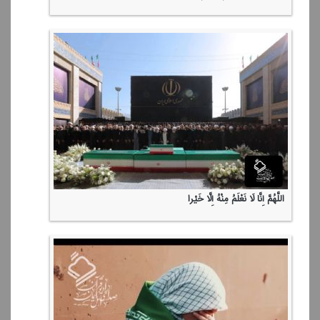
اللَّهُمَّ إِنَّا لَا نَعْلَمُ مِنْهُ إِلَّا خَیْرا