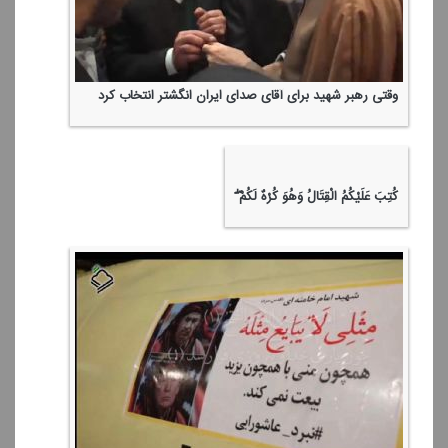
وقتی رهبر شهید برای آقای صدای ایران انگشتر انتخاب كرد
كُتِبَ عَلَیْكُمُ الْقِتَالُ وَهُوَ كُرْهٌ لَكُمْ ۖ