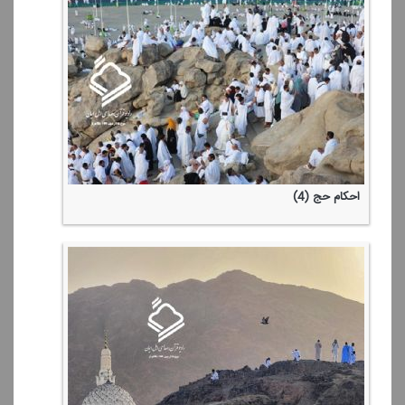
احكام حج (4)