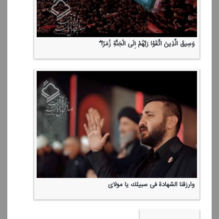
وَسِیقَ الَّذِینَ اتَّقَوْا رَبَّهُمْ إِلَی الْجَنَّةِ زُمَرًا ۖ
وارزقنا الشهادة فی سبیلك یا مولای