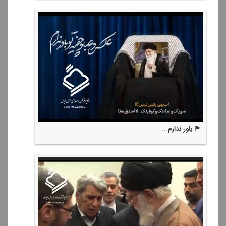
🏴 باور ندارم...