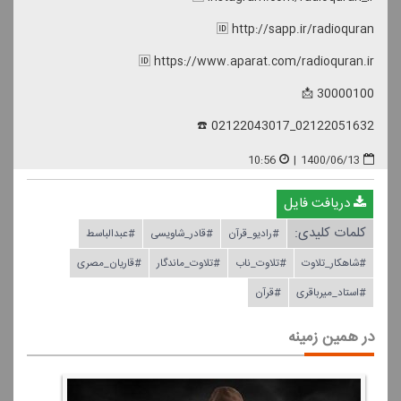
🆔 http://sapp.ir/radioquran
🆔 https://www.aparat.com/radioquran.ir
30000100 📩
02122051632_02122043017 ☎️
10:56
|
1400/06/13
دریافت فایل
کلمات کلیدی:
#رادیو_قرآن
#قادر_شاویسی
#عبدالباسط
#شاهكار_تلاوت
#تلاوت_ناب
#تلاوت_ماندگار
#قاریان_مصری
#استاد_میرباقری
#قرآن
در همین زمینه