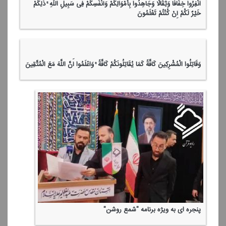
انْفِرُوا خِفَافًا وَثِقَالًا وَجَاهِدُوا بِأَمْوَالِكُمْ وَأَنْفُسِكُمْ فِی سَبِیلِ اللَّهِ ۚ ذَٰلِكُمْ
خَیْرٌ لَكُمْ إِنْ كُنْتُمْ تَعْلَمُونَ
وَقَاتِلُوا الْمُشْرِكِینَ كَافَّةً كَمَا یُقَاتِلُونَكُمْ كَافَّةً ۚ وَاعْلَمُوا أَنَّ اللَّهَ مَعَ الْمُتَّقِینَ
پنجره ای به ویژه برنامه "شمع روشن"