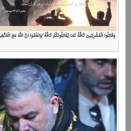
وَقَاتِلُوا الْمُشْرِكِینَ كَافَّةً كَمَا یُقَاتِلُونَكُمْ كَافَّةً ۚ وَاعْلَمُوا أَنَّ اللَّهَ مَعَ الْمُتَّقِ