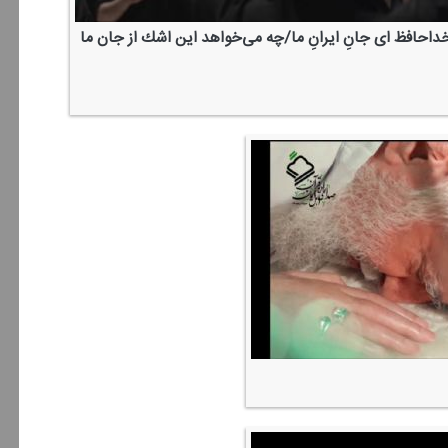
داحافظ ای جانِ ایرانِ ما/چه می‌خواهد این اشك از جان ما