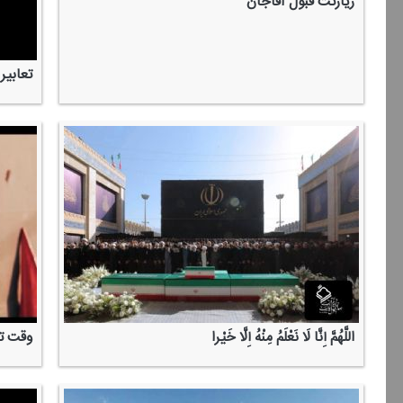
زیارتت قبول آقاجان
تعابیر
اللَّهُمَّ إِنَّا لَا نَعْلَمُ مِنْهُ إِلَّا خَیْرا
وقت تم