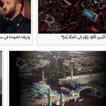
ّذِینَ اتَّقَوْا رَبَّهُمْ إِلَی الْجَنَّةِ زُمَرًا ۖ
وارزقنا الشهادة فی س