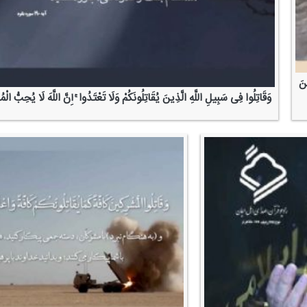
ینَ
وَقَاتِلُوا فِی سَبِیلِ اللَّهِ الَّذِینَ یُقَاتِلُونَكُمْ وَلَا تَعْتَدُوا ۚ إِنَّ اللَّهَ لَا یُحِبُّ الْ