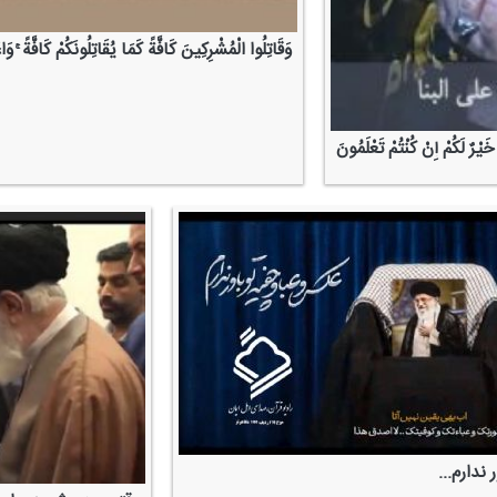
وَقَاتِلُوا الْمُشْرِكِینَ كَافَّةً كَمَا یُقَاتِلُونَكُمْ كَافَّةً ۚ وَاع
َیْرٌ لَكُمْ إِنْ كُنْتُمْ تَعْلَمُونَ
 ندارم...