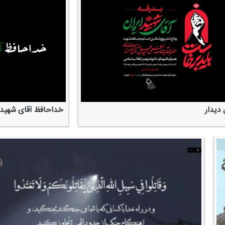
دیدار
خداحافظ آقای شهید 