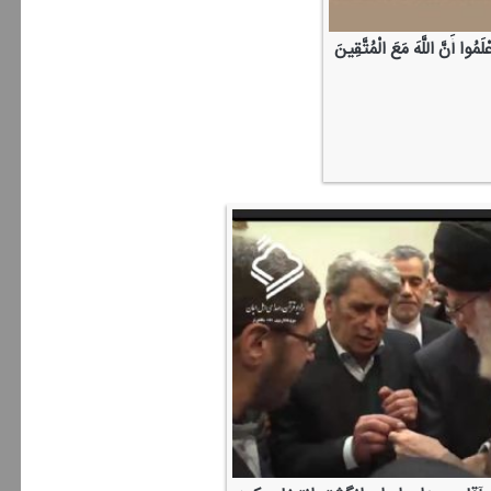
ْلَمُوا أَنَّ اللَّهَ مَعَ الْمُتَّقِینَ