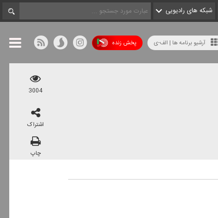
شبکه های رادیویی
آرشیو برنامه ها | الف-ی
پخش زنده
3004
اشتراک
چاپ