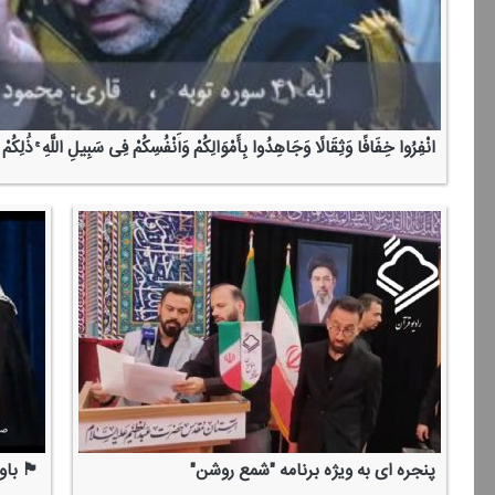
انْفِرُوا خِفَافًا وَثِقَالًا وَجَاهِدُوا بِأَمْوَالِكُمْ وَأَنْفُسِكُمْ فِی سَبِیلِ اللَّهِ ۚ ذَٰلِكُمْ خ
پنجره ای به ویژه برنامه "شمع روشن"
🏴 باور