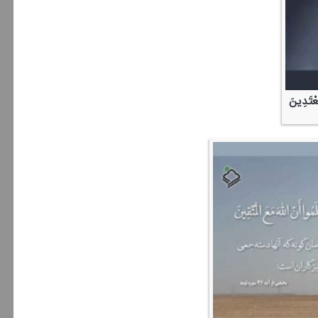
مُعْتَدِینَ