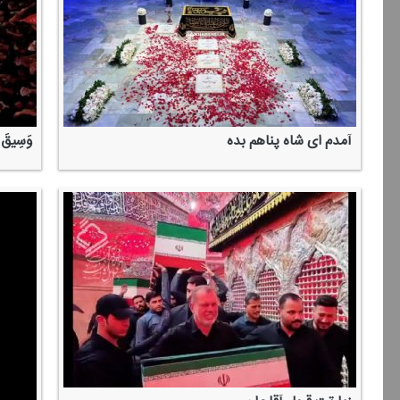
آمدم ای شاه پناهم بده
وَسِیقَ الَ