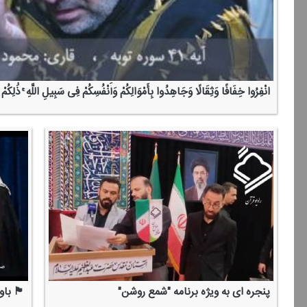
انْفِرُوا خِفَافًا وَثِقَالًا وَجَاهِدُوا بِأَمْوَالِكُمْ وَأَنْفُسِكُمْ فِی سَبِیلِ اللَّهِ ۚ ذَٰلِكُمْ خ
پنجره ای به ویژه برنامه "شمع روشن"
🏴 باور