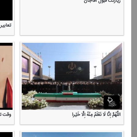
زیارتت قبول آقاجان
تعابیر
اللَّهُمَّ إِنَّا لَا نَعْلَمُ مِنْهُ إِلَّا خَیْرا
وقت تم