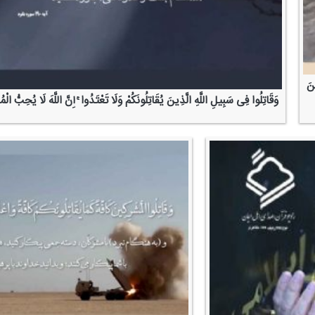
ینَ
وَقَاتِلُوا فِی سَبِیلِ اللَّهِ الَّذِینَ یُقَاتِلُونَكُمْ وَلَا تَعْتَدُوا ۚ إِنَّ اللَّهَ لَا یُحِبُّ الْ