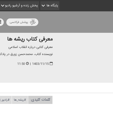
پایگاه ها
پخش زنده و آرشیو رادیو
پوشش فرکانسی
معرفی كتاب ریشه ها
معرفی كتابی درباره انقلاب اسلامی
نویسنده‌ كتاب، محمدحسن زورق در پادكست
11:50
|
1403/11/15
کلمات کلیدی:
#ریشه_ها
#رادیو_ق