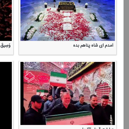
آمدم ای شاه پناهم بده
وَسِیقَ الَ