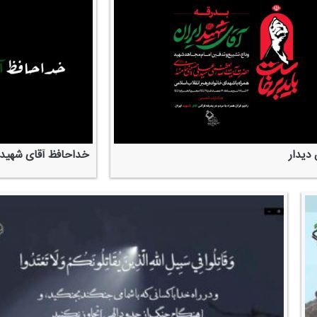
دیدار
خداحافظ آقای شهید 