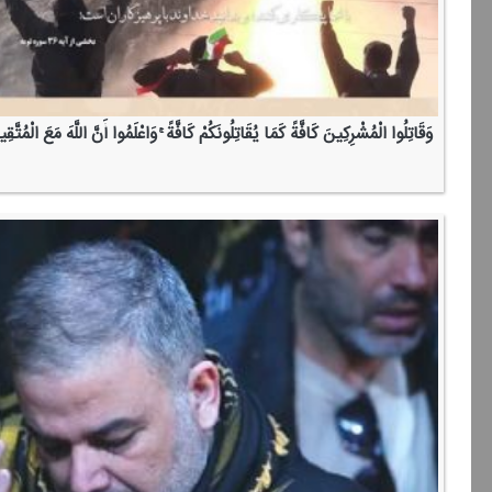
وَقَاتِلُوا الْمُشْرِكِینَ كَافَّةً كَمَا یُقَاتِلُونَكُمْ كَافَّةً ۚ وَاعْلَمُوا أَنَّ اللَّهَ مَعَ الْمُتَّقِ