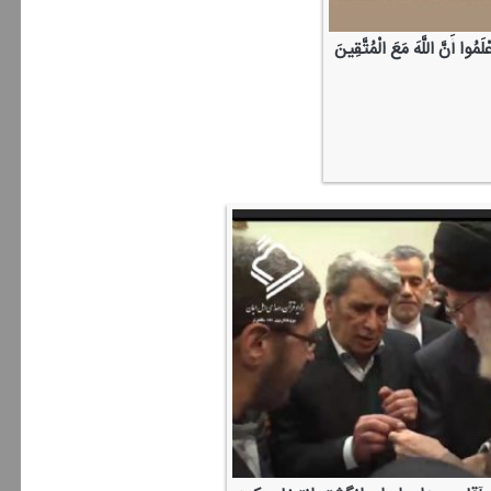
ْلَمُوا أَنَّ اللَّهَ مَعَ الْمُتَّقِینَ