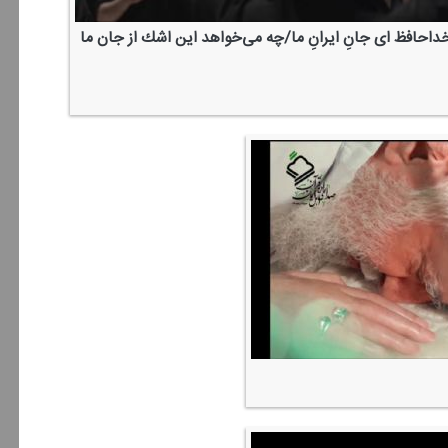
داحافظ ای جانِ ایرانِ ما/چه می‌خواهد این اشك از جان ما