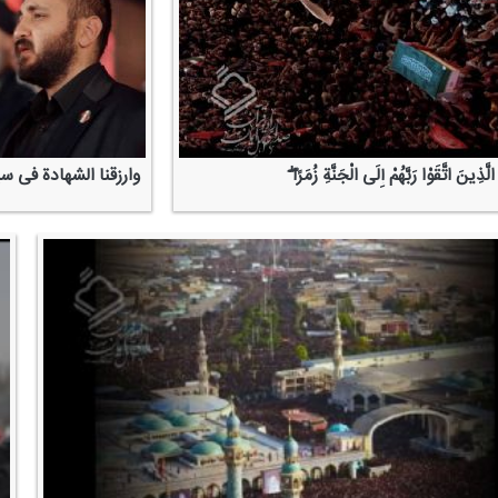
ّذِینَ اتَّقَوْا رَبَّهُمْ إِلَی الْجَنَّةِ زُمَرًا ۖ
وارزقنا الشهادة فی س