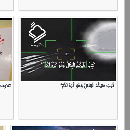
كُتِبَ عَلَیْكُمُ الْقِتَالُ وَهُوَ كُرْهٌ لَكُمْ ۖ
تلاوت 