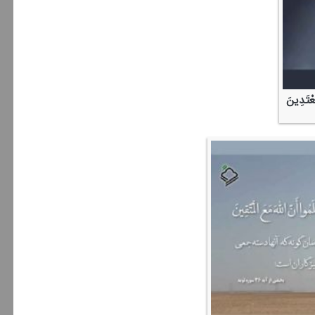
مُعْتَدِینَ