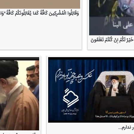
وَقَاتِلُوا الْمُشْرِكِینَ كَافَّةً كَمَا یُقَاتِلُونَكُمْ كَافَّةً ۚ وَاع
َیْرٌ لَكُمْ إِنْ كُنْتُمْ تَعْلَمُونَ
 ندارم...