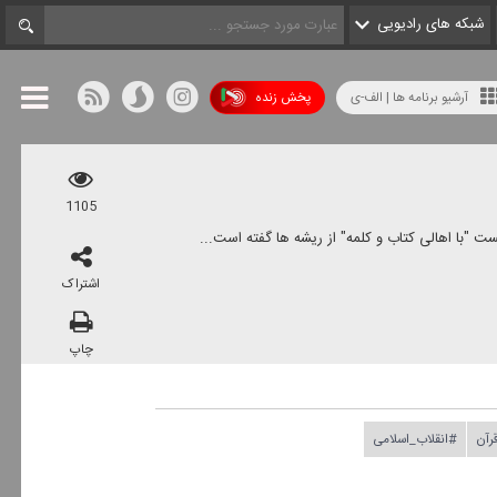
شبکه های رادیویی
آرشیو برنامه ها | الف-ی
پخش زنده
1105
 "با اهالی كتاب و كلمه" از ریشه ها گفته است...
اشتراک
چاپ
رآن
#انقلاب_اسلامی