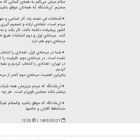
سلام عرض می‌كنم به همه‌ی كسانی كه می
محترم. ان‌شاءالله كه همه‌تان موفق باشید
🔸انتخابات فی نفسه یك كار اساسی و مهم
مردم است، نشانه‌ی اراده و تصمیم گیری 
كشور پیشرفت داشته باشد، كار بكند و ب
كنند. مرحله‌ی اول و دوم انتخابات هیچ ف
مرحله‌ی دوم هم دارد.
🔸شما در مرحله‌ی اول، تعدادی را انتخ
نشده است. در مرحله‌ی دوم، ظرفیت را تك
در تهران- تعدادی را انتخاب كردیم و بقیه 
كردیم.
بنابراین اهمیت مرحله‌ی دوم كمتر از مرح
🔸ان‌شاءالله كه مردم عزیزمان همه شركت
بیشتر باشد مجلس قوی‌تر است. هر چه م
🔸ان‌شاءالله كه موفق باشید والسلام علیكم 
خداحافظ آقایان و خانمها.
12:20
|
1403/02/21