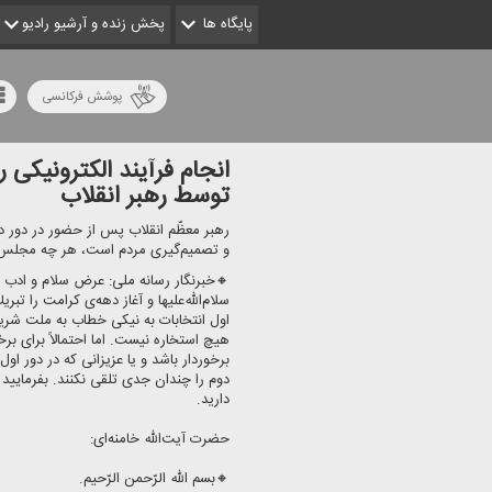
پایگاه ها
پخش زنده و آرشیو رادیو
پوشش فرکانسی
انجام فرآیند الكترونیكی
توسط رهبر انقلاب
رهبر معظّم انقلاب پس از حضور در دور دو
و تصمیم‌گیری مردم است، هر چه مجلس قو
🔸خبرنگار رسانه ملی: عرض سلام و ادب 
سلام‌الله‌علیها و آغاز دهه‌ی كرامت را ت
اول انتخابات به نیكی خطاب به ملت شریف
هیچ استخاره نیست. اما احتمالاً برای بر
برخوردار باشد و یا عزیزانی كه در دور ا
دوم را چندان جدی تلقی نكنند. بفرمایید ك
دارید.
حضرت آیت‌الله خامنه‌ای:
🔸بسم الله الرّحمن الرّحیم.