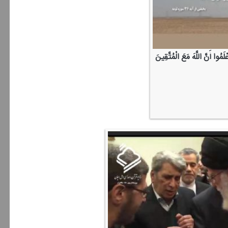
ْلَمُوا أَنَّ اللَّهَ مَعَ الْمُتَّقِینَ