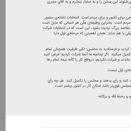
‌شنوند این سخن را و به حضار محترم و به آقای مجری
.
ی برای كشور و برای مردم است. انتخابات نشانه‌ی حضور
مردم است. بنابراین وظیفه‌ی ملّی هر انسانی كه مایل است
ه مقاصد بزرگ نزدیك بشود، این است كه در انتخابات شركت
رقی با هم ندارد. همان اهمیتی كه مرحله‌ی اول دارد
اب كردید و فرستادید به مجلس؛ لكن ظرفیت همچنان تمام
میل میكنید. اگر چنانچه ما آنجا شركت كردیم -فرض كنید
ماندند و شركت نكردیم، درواقع كار را كأنه نیمه تمام رها
له‌ی اول نیست.
 كنند و رأی بدهند و مجلس را تكمیل كنند. هر چه رأی
جلس قوی‌تر باشد امكان كار در كشور بیشتر است.
و رحمة الله و بركاته؛