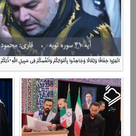
انْفِرُوا خِفَافًا وَثِقَالًا وَجَاهِدُوا بِأَمْوَالِكُمْ وَأَنْفُسِكُمْ فِی سَبِیلِ اللَّهِ ۚ ذَٰلِكُمْ خ