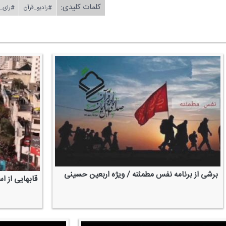
کلمات کلیدی:
#رادیو_قرآن
#رای_
برشی از برنامه نفس مطمئنه / ویژه اربعین حسینی
قابهایی از ا