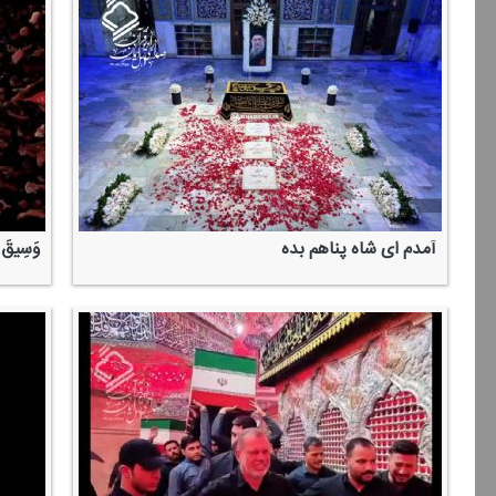
آمدم ای شاه پناهم بده
وَسِیقَ الَ