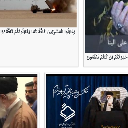
وَقَاتِلُوا الْمُشْرِكِینَ كَافَّةً كَمَا یُقَاتِلُونَكُمْ كَافَّةً ۚ وَاع
َیْرٌ لَكُمْ إِنْ كُنْتُمْ تَعْلَمُونَ