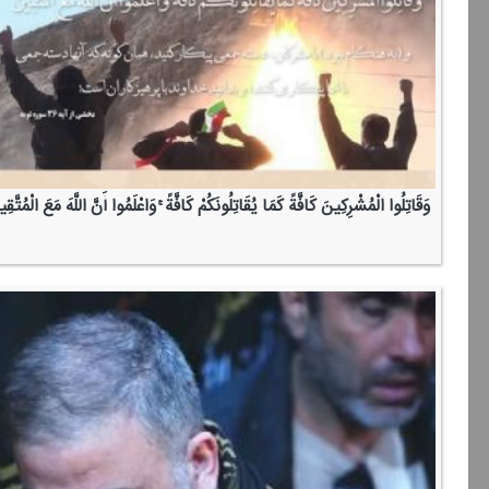
وَقَاتِلُوا الْمُشْرِكِینَ كَافَّةً كَمَا یُقَاتِلُونَكُمْ كَافَّةً ۚ وَاعْلَمُوا أَنَّ اللَّهَ مَعَ الْمُتَّقِ