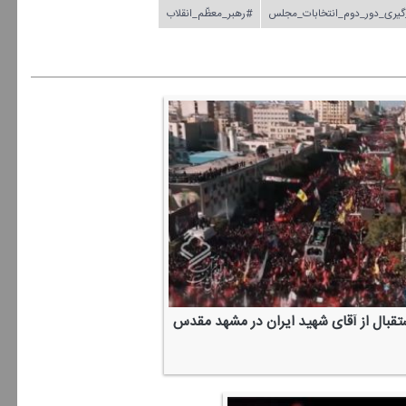
گیری_دور_دوم_انتخابات_مجلس
#رهبر_معظّم_انقلاب
ستقبال از آقای شهید ایران در مشهد مقدس