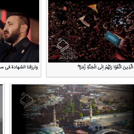
ّذِینَ اتَّقَوْا رَبَّهُمْ إِلَی الْجَنَّةِ زُمَرًا ۖ
وارزقنا الشهادة فی س