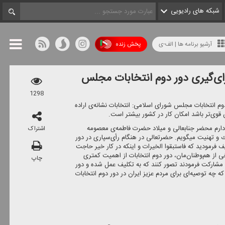
شبکه های رادیویی
آرشیو برنامه ها | الف-ی
پخش زنده
 رای‌گیری دور دوم انتخابات مجلس
1298
م انتخابات مجلس شورای اسلامی: انتخابات نشانه‌ی اراده
ی‌تر باشد امكان كار در كشور بیشتر است.
دارم محضر جنابعالی و میلاد حضرت فاطمه‌ی معصومه
اشتراک
بریك و تهنیت میگویم. حضرتعالی در هنگام رأی‌سپاری در دور
 فرمودید كه فاستبقوا الخیرات و اینكه در كار خیر حاجت
خی از هم‌وطنان‌مان، دور دوم انتخابات از اهمیت كمتری
چاپ
ول مشاركت فرمودند تصور كنند كه به تكلیف عمل شده و دور
ه چه توصیه‌ای برای مردم عزیز ایران در دور دوم انتخابات