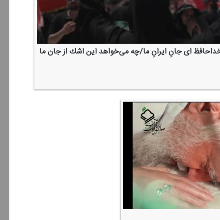
داحافظ ای جانِ ایرانِ ما/چه می‌خواهد این اشك از جان ما