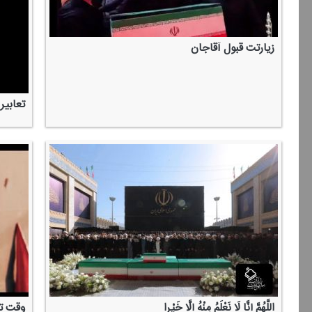
زیارتت قبول آقاجان
تعابیر
اللَّهُمَّ إِنَّا لَا نَعْلَمُ مِنْهُ إِلَّا خَیْرا
وقت تم