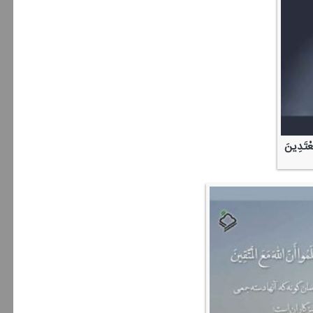
مُعْتَدِینَ