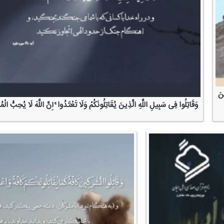
ینَ
وَقَاتِلُوا فِی سَبِیلِ اللَّهِ الَّذِینَ یُقَاتِلُونَكُمْ وَلَا تَعْتَدُوا ۚ إِنَّ اللَّهَ لَا یُحِبُّ الْ