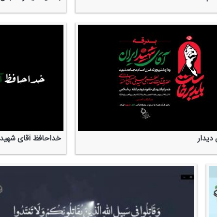
دیدار
خداحافظ آقای شهید 