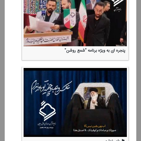
پنجره ای به ویژه برنامه "شمع روشن"