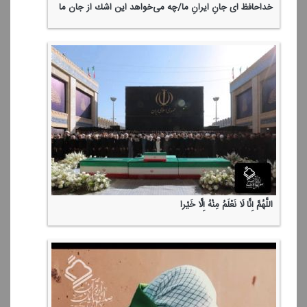
خداحافظ ای جانِ ایرانِ ما/چه می‌خواهد این اشك از جان ما
اللَّهُمَّ إِنَّا لَا نَعْلَمُ مِنْهُ إِلَّا خَیْرا