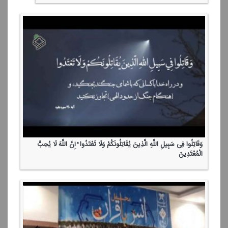
وَقَاتِلُوا فِی سَبِیلِ اللَّهِ الَّذِینَ یُقَاتِلُونَكُمْ وَلَا تَعْتَدُوا ۚ إِنَّ اللَّهَ لَا یُحِبُّ
الْمُعْتَدِینَ