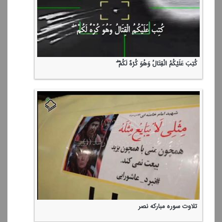
كُتِبَ عَلَیْكُمُ الْقِتَالُ وَهُوَ كُرْهٌ لَكُمْ ۖ
تلاوت سوره مباركه نصر