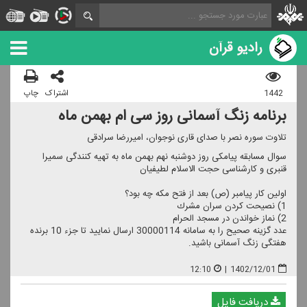
رادیو قرآن
1442
اشتراک
چاپ
برنامه زنگ آسمانی روز سی ام بهمن ماه
تلاوت سوره نصر با صدای قاری نوجوان، امیررضا سرادقی
سوال مسابقه پیامكی روز دوشنبه نهم بهمن ماه به تهیه كنندگی سمیرا
قنبری و كارشناسی حجت الاسلام لطیفیان
اولین كار پیامبر (ص) بعد از فتح مكه چه بود؟
1) نصیحت كردن سران مشرك
2) نماز خواندن در مسجد الحرام
عدد گزینه صحیح را به سامانه 30000114 ارسال نمایید تا جزء 10 برنده
هفتگی زنگ آسمانی باشید.
12:10
|
1402/12/01
دریافت فایل