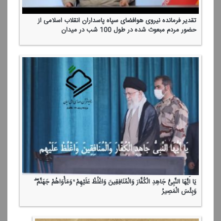
تقدیر فرمانده نیروی هوافضای سپاه پاسداران انقلاب اسلامی از
حضور مردم مبعوث شده در طول 100 شب در میدان
یَا أَیُّهَا النَّبِیُّ جَاهِدِ الْكُفَّارَ وَالْمُنَافِقِینَ وَاغْلُظْ عَلَیْهِمْ ۚ وَمَأْوَاهُمْ جَهَنَّمُ ۖ
وَبِئْسَ الْمَصِیرُ