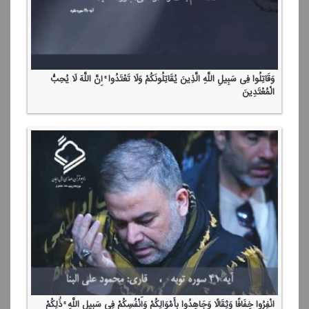
وَقَاتِلُوا فِی سَبِیلِ اللَّهِ الَّذِینَ یُقَاتِلُونَكُمْ وَلَا تَعْتَدُوا ۚ إِنَّ اللَّهَ لَا یُحِبُّ
الْمُعْتَدِینَ
انْفِرُوا خِفَافًا وَثِقَالًا وَجَاهِدُوا بِأَمْوَالِكُمْ وَأَنْفُسِكُمْ فِی سَبِیلِ اللَّهِ ۚ ذَٰلِكُمْ