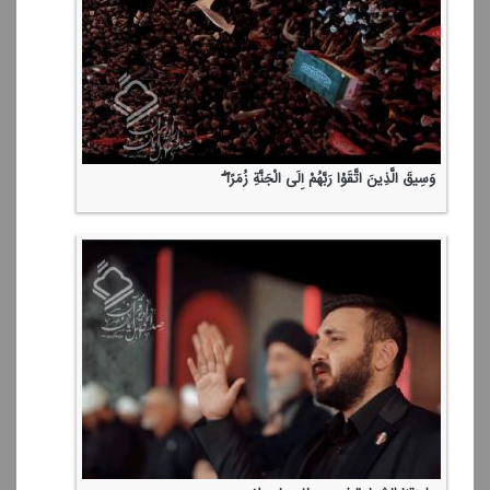
وَسِیقَ الَّذِینَ اتَّقَوْا رَبَّهُمْ إِلَی الْجَنَّةِ زُمَرًا ۖ