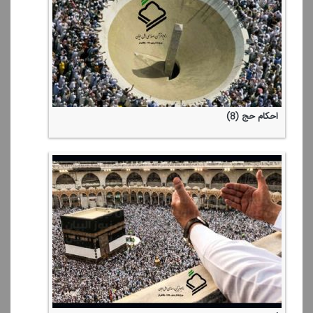
احكام حج (8)