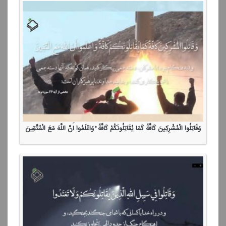
وَقَاتِلُوا الْمُشْرِكِینَ كَافَّةً كَمَا یُقَاتِلُونَكُمْ كَافَّةً ۚ وَاعْلَمُوا أَنَّ اللَّهَ مَعَ الْمُتَّقِینَ