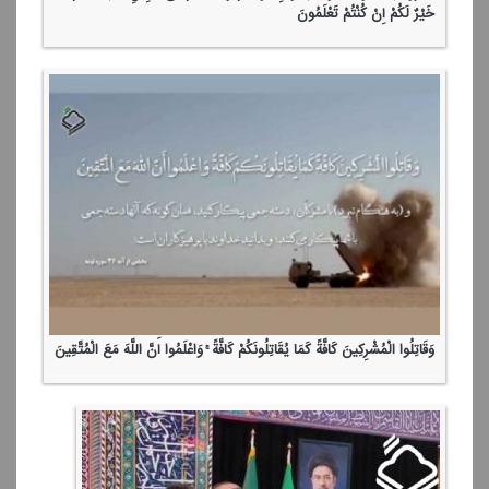
خَیْرٌ لَكُمْ إِنْ كُنْتُمْ تَعْلَمُونَ
وَقَاتِلُوا الْمُشْرِكِینَ كَافَّةً كَمَا یُقَاتِلُونَكُمْ كَافَّةً ۚ وَاعْلَمُوا أَنَّ اللَّهَ مَعَ الْمُتَّقِینَ