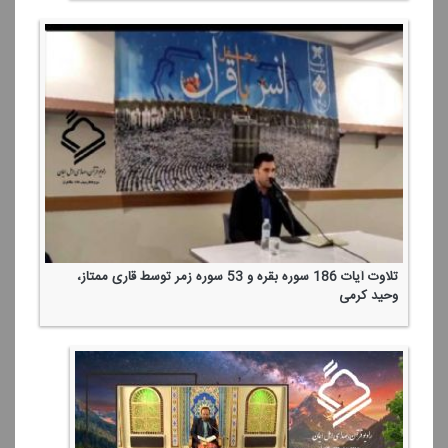
تلاوت آیات 186 سوره بقره و 53 سوره زمر توسط قاری ممتاز،
وحید كرمی