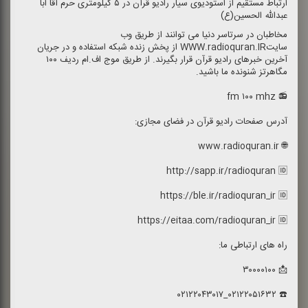
ارتباط مستقیم از استودیوی سیار رادیو قرآن در ۵ كیلومتری حرم آقا ابا
عبدالله الحسین(ع)
مخاطبان در سرتاسر دنیا می توانند از طریق وب
سایتWWW.radioquran.IR از پخش زنده شبكه استفاده و در جریان
آخرین خبرهای رادیو قرآن قرار بگیرند. از طریق موج اف.ام ردیف ۱۰۰
مگاهرتز شنونده ما باشید.
📻 fm ۱۰۰ mhz
آدرس صفحات رادیو قرآن در فضای مجازی:
🌐 www.radioquran.ir
http://sapp.ir/radioquran 🆔
https://ble.ir/radioquran_ir 🆔
https://eitaa.com/radioquran_ir 🆔
راه های ارتباطی ما:
📩 ۳۰۰۰۰۱۰۰
☎️ ۰۲۱۲۲۰۵۱۶۳۲_۰۲۱۲۲۰۴۳۰۱۷