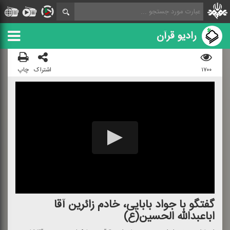
رادیو قرآن
۱۷۰۰
اشتراک
چاپ
گفتگو با جواد بابایی، خادم زائرین آقا
اباعبدالله الحسین(ع)