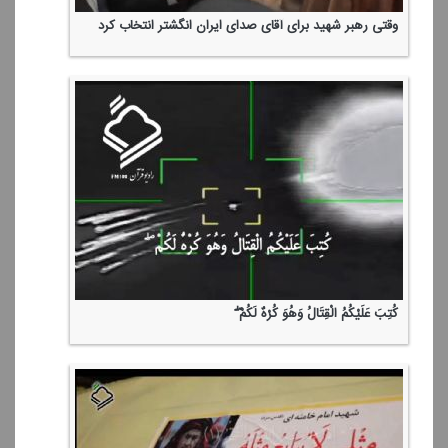
وقتی رهبر شهید برای آقای صدای ایران انگشتر انتخاب كرد
كُتِبَ عَلَیْكُمُ الْقِتَالُ وَهُوَ كُرْهٌ لَكُمْ ۖ