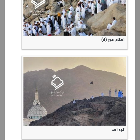
احكام حج (4)
كوه احد