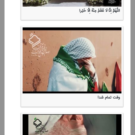
اللَّهُمَّ إِنَّا لَا نَعْلَمُ مِنْهُ إِلَّا خَیْرا
وقت تمام شد!