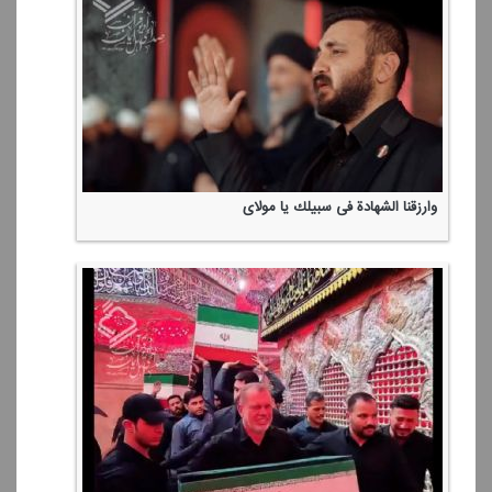
وارزقنا الشهادة فی سبیلك یا مولای