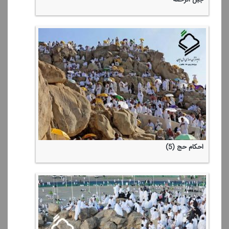
احكام حج (5)