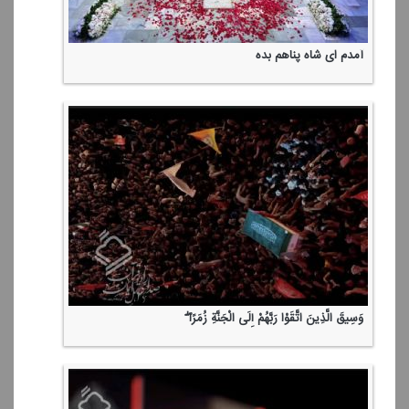
آمدم ای شاه پناهم بده
وَسِیقَ الَّذِینَ اتَّقَوْا رَبَّهُمْ إِلَی الْجَنَّةِ زُمَرًا ۖ