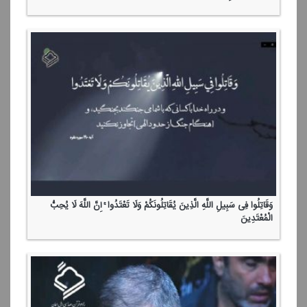
وَقَاتِلُوا فِی سَبِیلِ اللَّهِ الَّذِینَ یُقَاتِلُونَكُمْ وَلَا تَعْتَدُوا ۚ إِنَّ اللَّهَ لَا یُحِبُّ
الْمُعْتَدِینَ