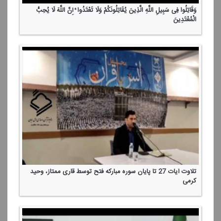
وَقَاتِلُوا فِی سَبِیلِ اللَّهِ الَّذِینَ یُقَاتِلُونَكُمْ وَلَا تَعْتَدُوا ۚ إِنَّ اللَّهَ لَا یُحِبُّ
الْمُعْتَدِینَ
تلاوت آیات 27 تا پایان سوره مباركه فتح توسط قاری ممتاز، وحید
كرمی