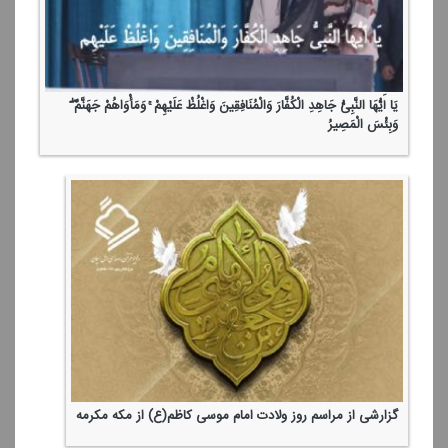
یَا أَیُّهَا النَّبِیُّ جَاهِدِ الْكُفَّارَ وَالْمُنَافِقِینَ وَاغْلُظْ عَلَیْهِمْ ۚ وَمَأْوَاهُمْ جَهَنَّمُ ۖ
وَبِئْسَ الْمَصِیرُ
گزارشی از مراسم روز ولادت امام موسی كاظم(ع) از مكه مكرمه