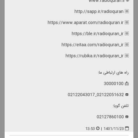
🌐 www.radioquran.ir
http://sapp.ir/radioquran 🆔
https://www.aparat.com/radioquran.ir 🆔
https://ble.ir/radioquran_ir 🆔
https://eitaa.com/radioquran_ir 🆔
https://rubika.ir/radioquran_ir 🆔
راه های ارتباطی ما:
📩 30000100
☎️ 02122051632_02122043017
تلفن گویا:
☎️ 02127860100
13:53
|
1401/11/23