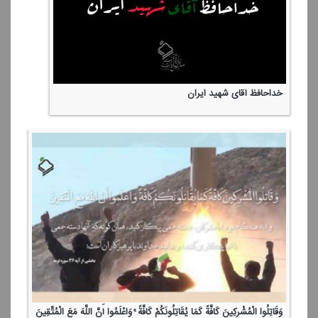
خداحافظ آقای شهید ایران
وَقَاتِلُوا الْمُشْرِكِینَ كَافَّةً كَمَا یُقَاتِلُونَكُمْ كَافَّةً ۚ وَاعْلَمُوا أَنَّ اللَّهَ مَعَ الْمُتَّقِینَ