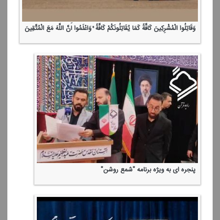
وَقَاتِلُوا الْمُشْرِكِینَ كَافَّةً كَمَا یُقَاتِلُونَكُمْ كَافَّةً ۚ وَاعْلَمُوا أَنَّ اللَّهَ مَعَ الْمُتَّقِینَ
پنجره ای به ویژه برنامه "شمع روشن"