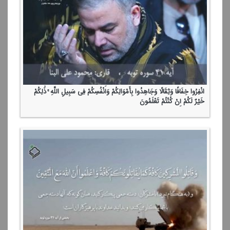
انْفِرُوا خِفَافًا وَثِقَالًا وَجَاهِدُوا بِأَمْوَالِكُمْ وَأَنْفُسِكُمْ فِی سَبِیلِ اللَّهِ ۚ ذَٰلِكُمْ
خَیْرٌ لَكُمْ إِنْ كُنْتُمْ تَعْلَمُونَ