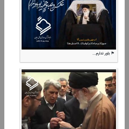
🏴 باور ندارم...