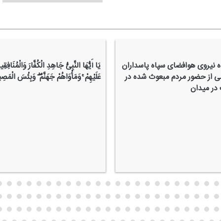
ه نیروی هوافضای سپاه پاسداران
یَا أَیُّهَا النَّبِیُّ جَاهِدِ الْكُفَّارَ وَالْمُنَافِقِ
می از حضور مردم مبعوث شده در
عَلَیْهِمْ ۚ وَمَأْوَاهُمْ جَهَنَّمُ ۖ وَبِئْسَ الْمَصِی