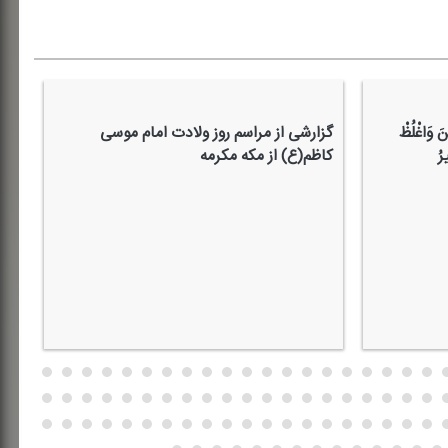
ینَ وَاغْلُظْ
گزارشی از مراسم روز ولادت امام موسی
مدح
رُ
كاظم(ع) از مكه مكرمه