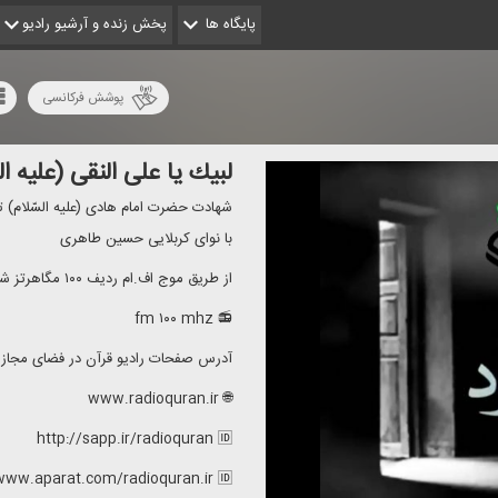
پایگاه ها
پخش زنده و آرشیو رادیو
پوشش فرکانسی
لبیك یا علی النقی (علیه ال
شهادت حضرت امام هادی (علیه السّلام) ت
با نوای كربلایی حسین طاهری
از طریق موج اف.ام ردیف ۱۰۰ مگاهرتز شنونده ما باشید.
📻 fm ۱۰۰ mhz
آدرس صفحات رادیو قرآن در فضای مجاز
🌐 www.radioquran.ir
http://sapp.ir/radioquran 🆔
www.aparat.com/radioquran.ir 🆔