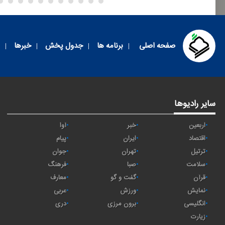
صفحه اصلی
برنامه ها
جدول پخش
خبرها
سایر رادیوها
اربعین
خبر
آوا
اقتصاد
ايران
پیام
ترتیل
تهران
جوان
سلامت
صبا
فرهنگ
قرآن
گفت و گو
معارف
نمایش
ورزش
عربی
انگلیسی
برون مرزی
دری
زیارت