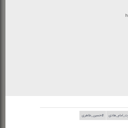
h
_امام_هادی
#حسین_طاهری