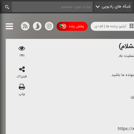
شبکه های رادیویی
آرشیو برنامه ها | الف-ی
پخش زنده
سّلام)
سلیت باد.
۱۹۹۱
اشتراک
چاپ
ی:
https://