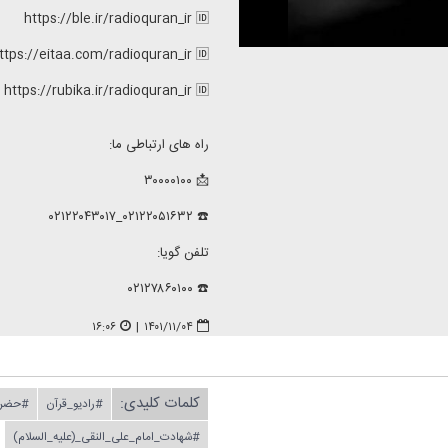
https://ble.ir/radioquran_ir 🆔
ttps://eitaa.com/radioquran_ir 🆔
https://rubika.ir/radioquran_ir 🆔
راه های ارتباطی ما:
📩 ۳۰۰۰۰۱۰۰
☎️ ۰۲۱۲۲۰۵۱۶۳۲_۰۲۱۲۲۰۴۳۰۱۷
تلفن گویا:
☎️ ۰۲۱۲۷۸۶۰۱۰۰
۱۶:۰۶
|
۱۴۰۱/۱۱/۰۴
کلمات کلیدی:
#رادیو_قرآن
#حضرت
#شهادت_امام_علی_النقی_(علیه_السلام)