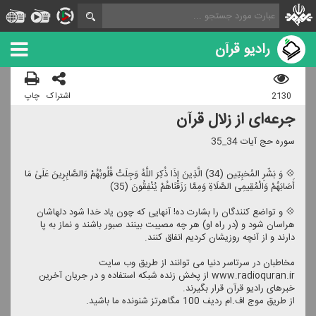
رادیو قرآن
2130
اشتراک
چاپ
جرعه‌ای از زلال قرآن
سوره حج آیات 34_35
💠 وَ بَشّرِ المُخبِتِین (34) الَّذِینَ إِذَا ذُكِرَ اللَّهُ وَجِلَتْ قُلُوبُهُمْ وَالصَّابِرِینَ عَلَىٰ مَا
أَصَابَهُمْ وَالْمُقِیمِی الصَّلَاةِ وَمِمَّا رَزَقْنَاهُمْ یُنْفِقُونَ (35)
💠 و تواضع كنندگان را بشارت ده! آنهایی كه چون یاد خدا شود دلهاشان
هراسان شود و (در راه او) هر چه مصیبت بینند صبور باشند و نماز به پا
دارند و از آنچه روزیشان كردیم انفاق كنند.
مخاطبان در سرتاسر دنیا می توانند از طریق وب سایت
www.radioquran.ir از پخش زنده شبكه استفاده و در جریان آخرین
خبرهای رادیو قرآن قرار بگیرند.
از طریق موج اف.ام ردیف 100 مگاهرتز شنونده ما باشید.