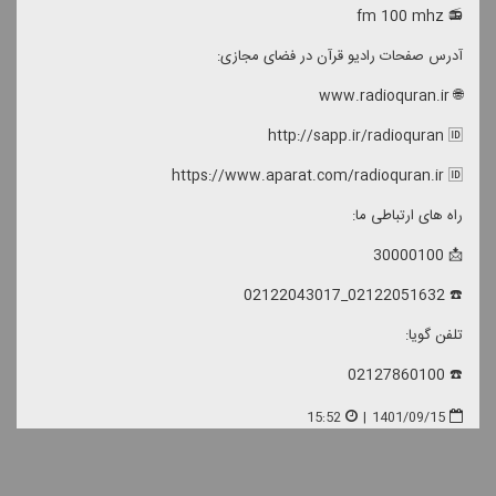
📻 fm 100 mhz
آدرس صفحات رادیو قرآن در فضای مجازی:
🌐 www.radioquran.ir
http://sapp.ir/radioquran 🆔
https://www.aparat.com/radioquran.ir 🆔
راه های ارتباطی ما:
📩 30000100
☎️ 02122051632_02122043017
تلفن گویا:
☎️ 02127860100
15:52
|
1401/09/15