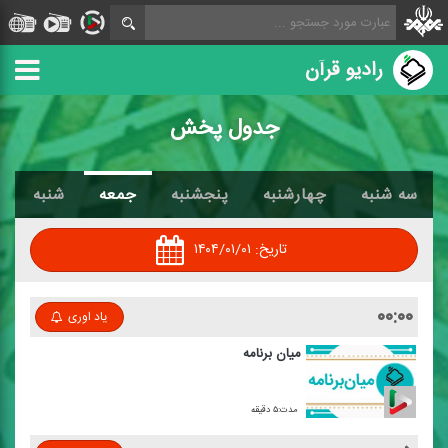
رادیو قرآن
جدول پخش
سه شنبه
چهارشنبه
پنجشنبه
جمعه
شنبه
تاریخ:
۱۴۰۴/۰۱/۰۱
۰۰:۰۰
یاد اوری
میان برنامه
مدت:۵ دقیقه