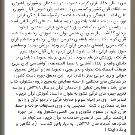
بین المللی حفظ قرآن كریم ، عضویت در ستادعالی و شورای راهبردی
مسابقات قرآن كشور و كمیسیون توسعه آموزش عمومی قرآن شورای
عالی انقلاب فرهنگی و ریاست هیأت مدیرة مؤسسة فرهنگی قرآنی
نورمبین ، از جمله افتخارات وی در زمینه فعالیت های كلان قرآنی است
. ابوالفضل علّامی ، تألیفات و پژوهش های قرآنی متعددی از خود
برجای گذاشت . از میان آن ها می توان ، به آموزش ترجمه و مفاهیم
قرآن كریم ، كتابِ معلم راهنمای تدریس آموزش ترجمه و مفاهیم قرآن
، كتابِ مربی راهنمای تدریس قرآن كریم ویژة آموزش ترجمه و مفاهیم
حوزه علوم قرآنی ، آداب تلاوت قرآن كریم ، زبان قرآن حوزة علوم
قرائت ، پژوهش در علم تجوید ، در آمدی بر علم تجوید ، درآمدی بر
دانش وقف و ابتدا ، آشنایی با ضبط المصحف ، آواشناسی زبان عربی ،
فرهنگ اصطلاحات صرف و نحو عربی ، تجوید نماز و آموزش صحیح
خوانی و زیبا خوانی نماز ، اشاره كرد . این محقق چیره دست كشور ،
در همایش های مختلفی از جمله همایش پنجمین دروه جشنواره كتاب
های رشد ، همایش تجلیل از خادمان قرآن در سال ۱۳۸۸ش و مراسم
تكریم چهره های قرآنی كشور به عنوان « استاد آموزش قرآن كریم »
تقدیر شد . وی در زمینه علوم و معارف قرآنی با رادیو قرآن و رادیو
معارف همكاری داشت . همچنین به داوری مسابقات قرائت و حفظ
قرآن كریم در سطوح كشوری و بین المللی مشغول بود . این چهرة
ارزشمند قرآنی پس از عمری خدمت به قرآن كریم ، سرانجام در
شانزدهم آذرماه سال ۱۳۹۴ش ، به دیار باقی شتافت . ( با نگاهی بر
پایگاه ایكنا )