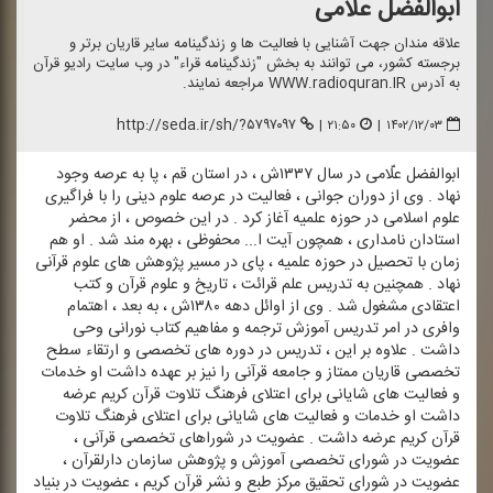
ابوالفضل علّامی
علاقه مندان جهت آشنایی با فعالیت ها و زندگینامه سایر قاریان برتر و
برجسته كشور، می توانند به بخش "زندگینامه قراء" در وب سایت رادیو قرآن
به آدرس WWW.radioquran.IR مراجعه نمایند.
http://seda.ir/sh/?۵۷۹۷۰۹۷
|
۲۱:۵۰
|
۱۴۰۲/۱۲/۰۳
ابوالفضل علّامی در سال ۱۳۳۷ش ، در استان قم ، پا به عرصه وجود
نهاد . وی از دوران جوانی ، فعالیت در عرصه علوم دینی را با فراگیری
علوم اسلامی در حوزه علمیه آغاز كرد . در این خصوص ، از محضر
استادان نامداری ، همچون آیت ا... محفوظی ، بهره مند شد . او هم
زمان با تحصیل در حوزه علمیه ، پای در مسیر پژوهش های علوم قرآنی
نهاد . همچنین به تدریس علم قرائت ، تاریخ و علوم قرآن و كتب
اعتقادی مشغول شد . وی از اوائل دهه ۱۳۸۰ش ، به بعد ، اهتمام
وافری در امر تدریس آموزش ترجمه و مفاهیم كتاب نورانی وحی
داشت . علاوه بر این ، تدریس در دوره های تخصصی و ارتقاء سطح
تخصصی قاریان ممتاز و جامعه قرآنی را نیز بر عهده داشت او خدمات
و فعالیت های شایانی برای اعتلای فرهنگ تلاوت قرآن كریم عرضه
داشت او خدمات و فعالیت های شایانی برای اعتلای فرهنگ تلاوت
قرآن كریم عرضه داشت . عضویت در شوراهای تخصصی قرآنی ،
عضویت در شورای تخصصی آموزش و پژوهش سازمان دارلقرآن ،
عضویت در شورای تحقیق مركز طبع و نشر قرآن كریم ، عضویت در بنیاد