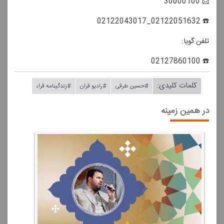
📩 30000100
☎️ 02122051632_02122043017
تلفن گویا:
☎️ 02127860100
کلمات کلیدی:
#حسین طرقی
#رادیو قران
#زندگینامه قراء
در همین زمینه