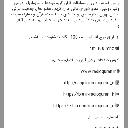
وامور خیریه ، داوری مسابقات قرآن كریم نهادها و سازمانهای دولتی
وغیر دولتی ، عضو شورای عالی قرآن كریم ، عضو فعال جمعیت قرآنی
استان تهران ، كارشناس برنامه های حفظ شبكه قرآن و معارف سیما ،
سفرهای تبلیغی به كشورهای متعدد جهت اجراب برنامه های قرآنی
و.....
از طریق موج اف.ام ردیف 100 مگاهرتز شنونده ما باشید.
📻 fm 100 mhz
آدرس صفحات رادیو قرآن در فضای مجازی:
🌐 www.radioquran.ir
http://sapp.ir/radioquran_ir 🆔
https://ble.ir/radioquran_ir 🆔
https://eitaa.com/radioquran_ir 🆔
راه های ارتباطی ما: