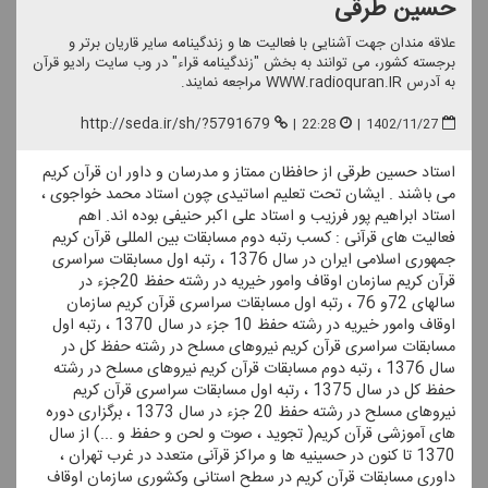
حسین طرقی
علاقه مندان جهت آشنایی با فعالیت ها و زندگینامه سایر قاریان برتر و
برجسته كشور، می توانند به بخش "زندگینامه قراء" در وب سایت رادیو قرآن
به آدرس WWW.radioquran.IR مراجعه نمایند.
http://seda.ir/sh/?5791679
|
22:28
|
1402/11/27
استاد حسین طرقی از حافظان ممتاز و مدرسان و داور ان قرآن كریم
می باشند . ایشان تحت تعلیم اساتیدی چون استاد محمد خواجوی ،
استاد ابراهیم پور فرزیب و استاد علی اكبر حنیفی بوده اند. اهم
فعالیت های قرآنی : كسب رتبه دوم مسابقات بین المللی قرآن كریم
جمهوری اسلامی ایران در سال 1376 ، رتبه اول مسابقات سراسری
قرآن كریم سازمان اوقاف وامور خیریه در رشته حفظ 20جزء در
سالهای 72و 76 ، رتبه اول مسابقات سراسری قرآن كریم سازمان
اوقاف وامور خیریه در رشته حفظ 10 جزء در سال 1370 ، رتبه اول
مسابقات سراسری قرآن كریم نیروهای مسلح در رشته حفظ كل در
سال 1376 ، رتبه دوم مسابقات قرآن كریم نیروهای مسلح در رشته
حفظ كل در سال 1375 ، رتبه اول مسابقات سراسری قرآن كریم
نیروهای مسلح در رشته حفظ 20 جزء در سال 1373 ، برگزاری دوره
های آموزشی قرآن كریم( تجوید ، صوت و لحن و حفظ و ...) از سال
1370 تا كنون در حسینیه ها و مراكز قرآنی متعدد در غرب تهران ،
داوری مسابقات قرآن كریم در سطح استانی وكشوری سازمان اوقاف