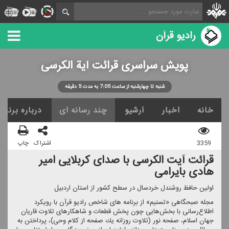
رادیو قرآن
پویش سراسری قرائت آیة الكرسی
شنبه تا چهارشنبه از ساعت 7:05 به مدت 5 دقیقه
خانه
اخبار
آرشیو
چند رسانه ای
درباره برنامه
3359
اشتراک
چاپ
قرائت آیت الكرسی با صدای كربلایی امیر
هادی بایرامی
اولین حافظ روشندل خردسال در سطح كشور از استان اردبیل
مجله صبحگاهی «تسنیم» از برنامه های شاخص رادیو قرآن با رویكرد
اطلاع‌رسانی با بخش‌هایی چون پخش قطعات و شاهكارهای تلاوت قاریان
جهان اسلام، صفحه نور (تلاوت روزانه یك صفحه از كلام وحی)، پرداختن به