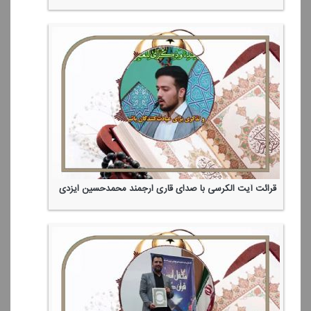
قرائت آیت الكرسی با صدای قاری ارجمند محمدحسین ایزدی