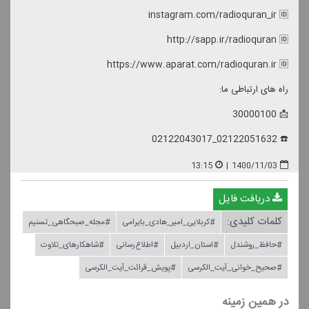
instagram.com/radioquran_ir 🆔
http://sapp.ir/radioquran 🆔
https://www.aparat.com/radioquran.ir 🆔
راه های ارتباطی ما:
📩 30000100
☎️ 02122051632_02122043017
13:15
|
1400/11/03
دریافت فایل
کلمات کلیدی:
#كربلایی_امیر_هادی_بایرامی
#مجله_صبحگاهی_تسنیم
#حافظ_روشندل
#استان_اردبیل
#اطلاع‌رسانی
#شاهكارهای_تلاوت
#صحیح_خوانی_آیت_الكرسی
#پویش_قرائت_آیت_الكرسی
در همین زمینه