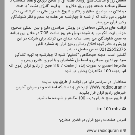
مسائل روز و مناسبت‌های روزانه، قطعه ای از سخن بزرگان و علما متناسب با
مسائل مبتلابه جامعه چون رزق حلال و ... و آیتم "انرژی مثبت" با هدف
پرداختن به موضوع اخلاق و رفتار و شروع یك روز عالی به كارشناسی دكتر
فقیهی، می باشد كه از شنبه تا چهارشنبه هر هفته به سمع و نظر شنوندگان
رادیو قرآن می‌رسد.
قرائت های دریافتی مخاطبان در پویش سراسری ملی و بین المللی صحیح
خوانی آیت الكرسی به شیوه ترتیل هر روز ساعت 7:05 در خلال این برنامه
به سمع شنوندگان می رسد. علاقه مندان می توانند برای شركت در این
پویش با دفتر گروه اطلاع رسانی رادیو قران به شماره تلفن
02122652376 تماس حاصل نمایند.
گفتنی است، مجله صبحگاهی "تسنیم" شنبه تا چهارشنبه به تهیه كنندگی
سید نورالدین سجادی و اسماعیل شامانیان و با اجرای هادی ربیعی و
غلامرضا احمدی به صورت زنده از ساعت 7 تا 8 صبح از رادیو قرآن (موج اف
ام، ردیف 100 مگاهرتز) پخش می‌شود.
مخاطبان در سرتاسر دنیا می توانند از طریق وب سایت
WWW.radioquran.ir از پخش زنده شبكه استفاده و در جریان آخرین
خبرهای رادیو قرآن قرار بگیرند.
از طریق موج اف.ام ردیف 100 مگاهرتز شنونده ما باشید.
📻 fm 100 mhz
آدرس صفحات رادیو قرآن در فضای مجازی:
🌐 www.radioquran.ir