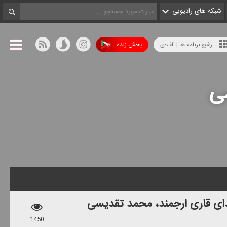
شبکه های رادیویی
آرشیو برنامه ها | الف-ی
پخش زنده
ی
ای قاری ارجمند، محمد تقدیسی
1450