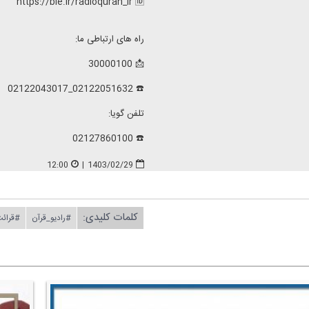
https://ble.ir/radioquran_ir 🆔
راه های ارتباطی ما:
📩 30000100
☎️ 02122051632_02122043017
تلفن گویا:
☎️ 02127860100
12:00
|
1403/02/29
کلمات کلیدی:
#رادیو_قرآن
#قرائت