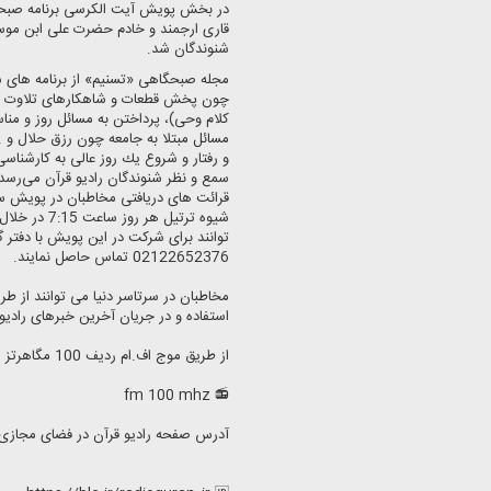
قاری ارجمند و خادم حضرت علی ابن موس
شنوندگان شد.
مجله صبحگاهی «تسنیم» از برنامه های ش
چون پخش قطعات و شاهكارهای تلاوت قار
كلام وحی)، پرداختن به مسائل روز و مناس
مسائل مبتلا به جامعه چون رزق حلال و .
و رفتار و شروع یك روز عالی به كارشناسی
سمع و نظر شنوندگان رادیو قرآن می‌رسد
قرائت های دریافتی مخاطبان در پویش س
شیوه ترتیل ه
توانند برای شركت در این پویش با دفتر گ
02122652376 تماس حاصل نمایند.
استفاده و در جریان آخرین خبرهای رادیو ق
از طریق موج اف.ام ردیف 100 مگاهرتز شنونده ما باشید.
📻 fm 100 mhz
آدرس صفحه رادیو قرآن در فضای مجازی: