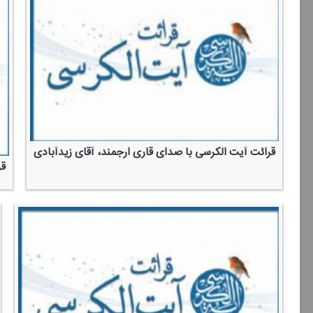
قرائت آیت الكرسی با صدای قاری ارجمند، آقای زیدآبادی
قر