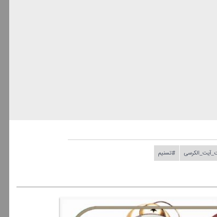
_آیت_الكرسی
#تسنیم