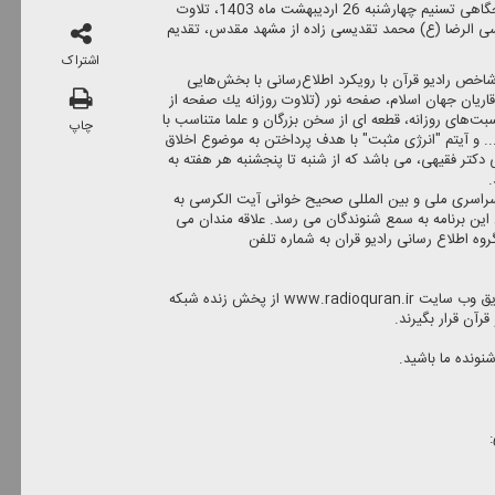
در بخش پویش آیت الكرسی برنامه صبحگاهی تسنیم چهارشنبه 26 اردیبهشت ماه 1403، تلاوت
ی الرضا (ع) محمد تقدیسی زاده از مشهد مقدس، تقدیم
اشتراک
اخص رادیو قرآن با رویكرد اطلاع‌رسانی با بخش‌هایی
یان جهان اسلام، صفحه نور (تلاوت روزانه یك صفحه از
بت‌های روزانه، قطعه ای از سخن بزرگان و علما متناسب با
چاپ
.. و آیتم "انرژی مثبت" با هدف پرداختن به موضوع اخلاق
 دكتر فقیهی، می باشد كه از شنبه تا پنجشنبه هر هفته به
.
راسری ملی و بین المللی صحیح خوانی آیت الكرسی به
ر روز ساعت 7:15 در خلال این برنامه به سمع شنوندگان می رسد. علاقه مندان می
روه اطلاع رسانی رادیو قران به شماره تلفن
مخاطبان در سرتاسر دنیا می توانند از طریق وب سایت www.radioquran.ir از پخش زنده شبكه
رآن قرار بگیرند.