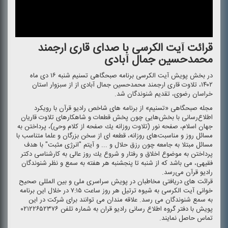
قرائت آیت الكرسی با صدای قاری ارجمند
محمدحسین جمال آبادی
در بخش پویش آیت الكرسی برنامه صبحگاهی تسنیم شنبه ۱۶ دی‌ ماه
۱۴۰۲، تلاوت قاری ارجمند محمدحسین جمال آبادی از از‌ سبزوار استان
خراسان رضوی، تقدیم شنوندگان شد.
مجله صبحگاهی «تسنیم» از برنامه های شاخص رادیو قرآن با رویكرد
اطلاع‌رسانی با بخش‌هایی چون پخش قطعات و شاهكارهای تلاوت قاریان
جهان اسلام، صفحه نور (تلاوت روزانه یك صفحه از كلام وحی)، پرداختن به
مسائل روز و مناسبت‌های روزانه، قطعه ای از سخن بزرگان و علما متناسب با
مسائل مبتلا به جامعه چون رزق حلال و ... و آیتم "انرژی مثبت" با هدف
پرداختن به موضوع اخلاق و رفتار و شروع یك روز عالی به كارشناسی دكتر
فقیهی، می باشد كه از شنبه تا پنجشنبه هر هفته به سمع و نظر شنوندگان
رادیو قرآن می‌رسد.
قرائت های دریافتی مخاطبان در پویش سراسری ملی و بین المللی صحیح
خوانی آیت الكرسی به شیوه ترتیل هر روز ساعت ۷:۱۵ در خلال این برنامه
به سمع شنوندگان می رسد. علاقه مندان می توانند برای شركت در این
پویش با دفتر گروه اطلاع رسانی رادیو قران به شماره تلفن ۰۲۱۲۲۶۵۲۳۷۶
تماس حاصل نمایند.