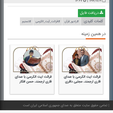
۱۴:۴۷
|
۱۴۰۲/۱۰/۱۹
دریافت فایل
کلمات کلیدی:
#رادیو_قرآن
#قرائت_آیت_الكرسی
#تسنیم
در همین زمینه
قرائت آیت الكرسی با صدای
قرائت آیت الكرسی با صدای
قر
قاری ارجمند، مجتبی داقری
قاری ارجمند، حسن افكار
قا
قا
تمامی حقوق سایت متعلق به صدای جمهوری اسلامی ایران است