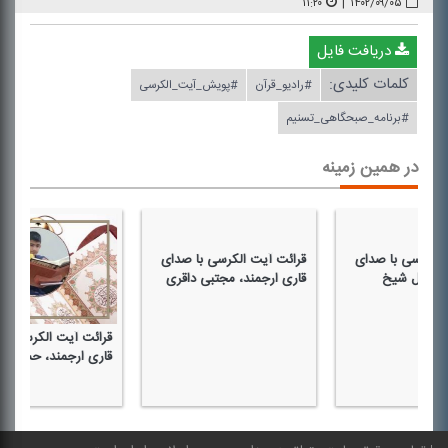
۱۱:۲۰
|
۱۴۰۲/۰۹/۰۵
دریافت فایل
کلمات کلیدی:
#رادیو_قرآن
#پویش_آیت_الكرسی
#برنامه_صبحگاهی_تسنیم
در همین زمینه
 صدای
قرائت آیت الكرسی با صدای
خ
قاری ارجمند، مجتبی داقری
قرائت آیت الكرسی با صدای
قاری ارجمند، حسن افكار