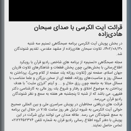
قرائت آیت الكرسی با صدای سبحان
هادی‌زاده
در بخش پویش آیت الكرسی برنامه صبحگاهی تسنیم سه شنبه
۱۴۰۲/۰۸/۳۰، تلاوت سبحان هادی‌زاده از‌ مشهد مقدس، تقدیم شنوندگان
شد.
مجله صبحگاهی «تسنیم» از برنامه های شاخص رادیو قرآن با رویكرد
اطلاع‌رسانی با بخش‌هایی چون پخش قطعات و شاهكارهای تلاوت قاریان
جهان اسلام، صفحه نور (تلاوت روزانه یك صفحه از كلام وحی)، پرداختن به
مسائل روز و مناسبت‌های روزانه، قطعه ای از سخن بزرگان و علما متناسب با
مسائل مبتلا به جامعه چون رزق حلال و ... و آیتم "انرژی مثبت" با هدف
پرداختن به موضوع اخلاق و رفتار و شروع یك روز عالی به كارشناسی دكتر
فقیهی، می باشد كه از شنبه تا پنجشنبه هر هفته به سمع و نظر شنوندگان
رادیو قرآن می‌رسد.
قرائت های دریافتی مخاطبان در پویش سراسری ملی و بین المللی صحیح
خوانی آیت الكرسی به شیوه ترتیل هر روز ساعت ۷:۱۵ در خلال این برنامه
به سمع شنوندگان می رسد. علاقه مندان می توانند برای شركت در این
پویش با دفتر گروه اطلاع رسانی رادیو قران به شماره تلفن ۰۲۱۲۲۶۵۲۳۷۶
تماس حاصل نمایند.