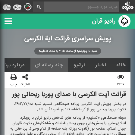
رادیو قرآن
پویش سراسری قرائت آیة الكرسی
شنبه تا چهارشنبه از ساعت ۷:۰۵ به مدت ۵ دقیقه
خانه
اخبار
آرشیو
چند رسانه ای
درباره برنامه
۱۷۴۷
اشتراک
چاپ
قرائت آیت الكرسی با صدای پوریا ریحانی پور
در بخش پویش آیت الكرسی برنامه صبحگاهی تسنیم شنبه ۱۴۰۲/۰۷/۰۸،
تلاوت پوریا ریحانی پور از‌ كرمانشاه، تقدیم شنوندگان شد.
مجله صبحگاهی «تسنیم» از برنامه های شاخص رادیو قرآن با رویكرد
اطلاع‌رسانی با بخش‌هایی چون پخش قطعات و شاهكارهای تلاوت قاریان
جهان اسلام، صفحه نور (تلاوت روزانه یك صفحه از كلام وحی)، پرداختن به
مسائل روز و مناسبت‌های روزانه، قطعه ای از سخن بزرگان و علما متناسب با