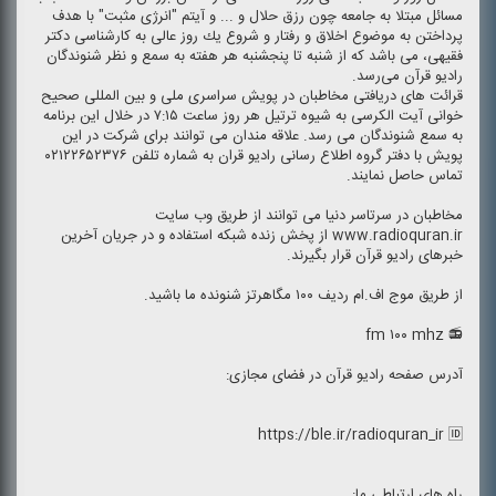
مسائل مبتلا به جامعه چون رزق حلال و ... و آیتم "انرژی مثبت" با هدف
پرداختن به موضوع اخلاق و رفتار و شروع یك روز عالی به كارشناسی دكتر
فقیهی، می باشد كه از شنبه تا پنجشنبه هر هفته به سمع و نظر شنوندگان
رادیو قرآن می‌رسد.
قرائت های دریافتی مخاطبان در پویش سراسری ملی و بین المللی صحیح
خوانی آیت الكرسی به شیوه ترتیل هر روز ساعت ۷:۱۵ در خلال این برنامه
به سمع شنوندگان می رسد. علاقه مندان می توانند برای شركت در این
پویش با دفتر گروه اطلاع رسانی رادیو قران به شماره تلفن ۰۲۱۲۲۶۵۲۳۷۶
تماس حاصل نمایند.
مخاطبان در سرتاسر دنیا می توانند از طریق وب سایت
www.radioquran.ir از پخش زنده شبكه استفاده و در جریان آخرین
خبرهای رادیو قرآن قرار بگیرند.
از طریق موج اف.ام ردیف ۱۰۰ مگاهرتز شنونده ما باشید.
📻 fm ۱۰۰ mhz
آدرس صفحه رادیو قرآن در فضای مجازی:
https://ble.ir/radioquran_ir 🆔
راه های ارتباطی ما: