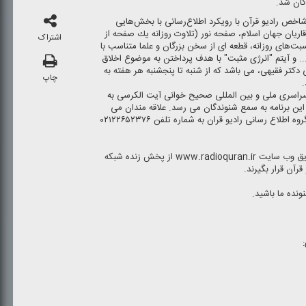
گان شد.
اخص رادیو قرآن با رویكرد اطلاع‌رسانی با بخش‌هایی
یان جهان اسلام، صفحه نور (تلاوت روزانه یك صفحه از
اشتراک
بت‌های روزانه، قطعه ای از سخن بزرگان و علما متناسب با
.. و آیتم "انرژی مثبت" با هدف پرداختن به موضوع اخلاق
 دكتر فقیهی، می باشد كه از شنبه تا پنجشنبه هر هفته به
چاپ
.
راسری ملی و بین المللی صحیح خوانی آیت الكرسی به
ر روز ساعت ۷:۰۵ در خلال این برنامه به سمع شنوندگان می رسد. علاقه مندان می
توانند برای شركت در این پویش با دفتر گروه اطلاع رسانی رادیو قران به شماره تلفن ۰۲۱۲۲۶۵۲۳۷۶
مخاطبان در سرتاسر دنیا می توانند از طریق وب سایت www.radioquran.ir از پخش زنده شبكه
رآن قرار بگیرند.