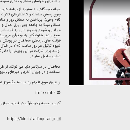
از اسفراین خراسان شمالی، تقدیم شنوند
مجله صبحگاهی «تسنیم» از برنامه های ش
چون پخش قطعات و شاهكارهای تلاوت قار
كلام وحی)، پرداختن به مسائل روز و مناس
مسائل مبتلا به جامعه چون رزق حلال و .
و رفتار و شروع یك روز عالی به كارشناسی
سمع و نظر شنوندگان رادیو قرآن می‌رسد
قرائت های دریافتی مخاطبان در پویش س
شیوه ترتیل ه
تماس حاصل نمایند.
استفاده و در جریان آخرین خبرهای رادیو ق
از طریق موج اف.ام ردیف ۱۰۰ مگاهرتز شنونده ما باشید.
📻 fm ۱۰۰ mhz
آدرس صفحه رادیو قرآن در فضای مجازی:
https://ble.ir/radioquran_ir 🆔