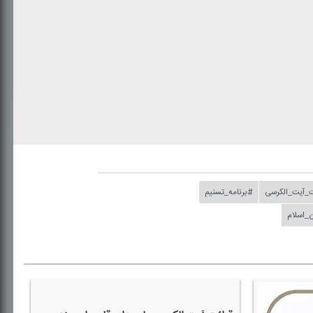
_آیت_الكرسی
#برنامه_تسنیم
_اسلام