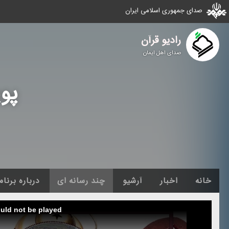
صدای جمهوری اسلامی ایران
رادیو قرآن
صدای اهل ایمان
پو
خانه
اخبار
آرشیو
چند رسانه ای
درباره برنام
ould not be played