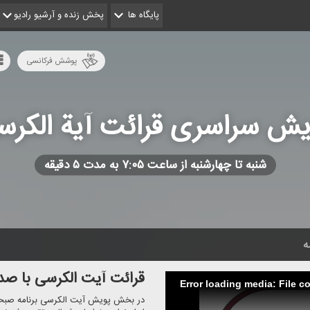
پایگاه ها
پخش زنده و آرشیو رادیو
پوشش فرکانسی
یش سراسری قرائت آیة الكرس
شنبه تا چهارشنبه از ساعت ۷:۰۵ به مدت ۵ دقیقه
ه
قرائت آیت الكرسی با صد
Error loading media: File c