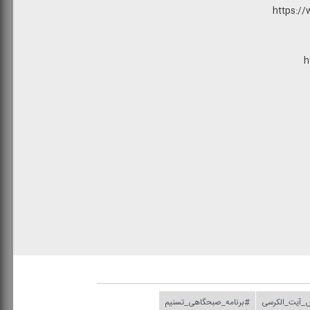
https://
h
_آیت_الكرسی
#برنامه_صبحگاهی_تسنیم