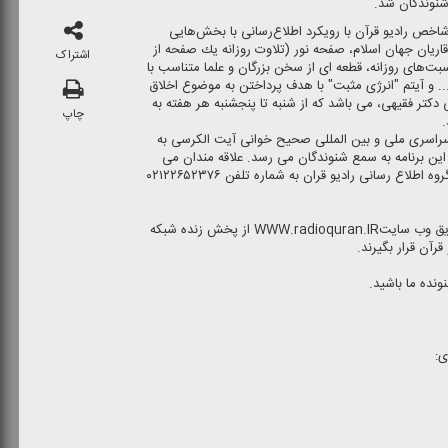
شنوندگان شد.
اخص رادیو قرآن با رویكرد اطلاع‌رسانی با بخش‌هایی
یان جهان اسلام، صفحه نور (تلاوت روزانه یك صفحه از
اشتراک
بت‌های روزانه، قطعه ای از سخن بزرگان و علما متناسب با
.. و آیتم "انرژی مثبت" با هدف پرداختن به موضوع اخلاق
 دكتر فقیهی، می باشد كه از شنبه تا پنجشنبه هر هفته به
چاپ
.
راسری ملی و بین المللی صحیح خوانی آیت الكرسی به
ر روز ساعت ۷:۰۵ در خلال این برنامه به سمع شنوندگان می رسد. علاقه مندان می
توانند برای شركت در این پویش با دفتر گروه اطلاع رسانی رادیو قران به شماره تلفن ۰۲۱۲۲۶۵۲۳۷۶
مخاطبان در سرتاسر دنیا می توانند از طریق وب سایتWWW.radioquran.IR از پخش زنده شبكه
رآن قرار بگیرند.
ی: