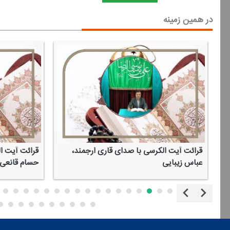
در همین زمینه
اری ارجمند،
قرائت آیت الكرسی با صدای قاری ارجمند،
رحیم وظیفه شعاع