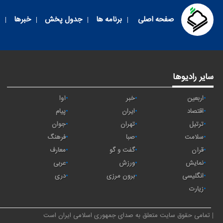
صفحه اصلی
برنامه ها
جدول پخش
خبرها
سایر رادیوها
اربعین
خبر
آوا
اقتصاد
ايران
پیام
ترتیل
تهران
جوان
سلامت
صبا
فرهنگ
قرآن
گفت و گو
معارف
نمایش
ورزش
عربی
انگلیسی
برون مرزی
دری
زیارت
تمامی حقوق سایت متعلق به صدای جمهوری اسلامی ایران است