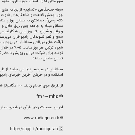
شهرستان اهواز استان خوزستان، تقدیم 
مجله صبحگاهی «تسنیم» از برنامه های ش
چون پخش قطعات و شاهكارهای تلاوت قار
كلام وحی)، پرداختن به مسائل روز و مناس
مسائل مبتلا به جامعه چون رزق حلال و .
و رفتار و شروع یك روز عالی به كارشناسی
سمع و نظر شنوندگان رادیو قرآن می‌رسد
قرائت های دریافتی مخاطبان در پویش س
شیوه ترتیل ه
تماس حاصل نمایند.
استفاده و در جریان آخرین خبرهای رادیو ق
از طریق موج اف.ام ردیف ۱۰۰ مگاهرتز شنونده ما باشید.
📻 fm ۱۰۰ mhz
آدرس صفحات رادیو قرآن در فضای مجاز
🌐 www.radioquran.ir
http://sapp.ir/radioquran 🆔