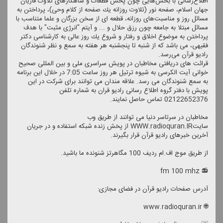
اطلاع‌رسانی با بخش‌هایی چون پخش قطعات و شاهكارهای تلاوت قاریان
جهان اسلام، صفحه نور (تلاوت روزانه یك صفحه از كلام وحی)، پرداختن به
مسائل روز و مناسبت‌های روزانه، قطعه ای از سخن بزرگان و علما متناسب با
مسائل مبتلا به جامعه چون رزق حلال و ... و آیتم "انرژی مثبت" با هدف
پرداختن به موضوع اخلاق و رفتار و شروع یك روز عالی به كارشناسی دكتر
فقیهی، می باشد كه از شنبه تا پنجشنبه هر هفته به سمع و نظر شنوندگان
رادیو قرآن می‌رسد.
قرائت های دریافتی مخاطبان در پویش سراسری ملی و بین المللی صحیح
خوانی آیت الكرسی به شیوه ترتیل هر روز ساعت 7:05 در خلال این برنامه
به سمع شنوندگان می رسد. علاقه مندان می توانند برای شركت در این
پویش با دفتر گروه اطلاع رسانی رادیو قران به شماره تلفن
02122652376 تماس حاصل نمایند.
مخاطبان در سرتاسر دنیا می توانند از طریق وب
سایتWWW.radioquran.IR از پخش زنده شبكه استفاده و در جریان
آخرین خبرهای رادیو قرآن قرار بگیرند.
از طریق موج اف.ام ردیف 100 مگاهرتز شنونده ما باشید.
📻 fm 100 mhz
آدرس صفحات رادیو قرآن در فضای مجازی:
🌐 www.radioquran.ir