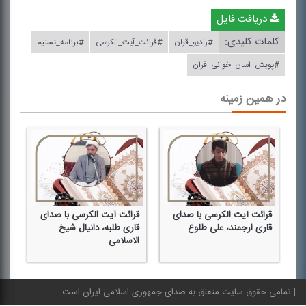
دریافت فایل
کلمات کلیدی:
#رادیو_قران
#قرائت_آیت_الكرسی
#برنامه_تسنیم
#پویش_آسان_خوانی_قرآن
در همین زمینه
قرائت آیت الكرسی با صدای
قرائت آیت الكرسی با صدای
قر
قاری ارجمند، علی طلوع
قاری طلبه، دانیال شیخ
قا
الاسلامی
تمامی حقوق سایت متعلق به صدای جمهوری اسلامی ایران است