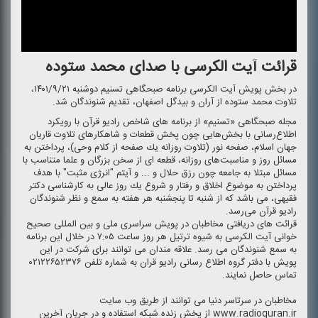
قرائت آیت الكرسی با صدای محمد ستوده
در بخش پویش آیت الكرسی برنامه صبحگاهی تسنیم دوشنبه ۱۴۰۱/۹/۲۱،
تلاوت محمد ستوده از آران و بیدگل اصفهان، تقدیم شنوندگان شد.
مجله صبحگاهی «تسنیم» از برنامه های شاخص رادیو قرآن با رویكرد
اطلاع‌رسانی با بخش‌هایی چون پخش قطعات و شاهكارهای تلاوت قاریان
جهان اسلام، صفحه نور (تلاوت روزانه یك صفحه از كلام وحی)، پرداختن به
مسائل روز و مناسبت‌های روزانه، قطعه ای از سخن بزرگان و علما متناسب با
مسائل مبتلا به جامعه چون رزق حلال و ... و آیتم "انرژی مثبت" با هدف
پرداختن به موضوع اخلاق و رفتار و شروع یك روز عالی به كارشناسی دكتر
فقیهی، می باشد كه از شنبه تا پنجشنبه هر هفته به سمع و نظر شنوندگان
رادیو قرآن می‌رسد.
قرائت های دریافتی مخاطبان در پویش سراسری ملی و بین المللی صحیح
خوانی آیت الكرسی به شیوه ترتیل هر روز ساعت ۷:۰۵ در خلال این برنامه
به سمع شنوندگان می رسد. علاقه مندان می توانند برای شركت در این
پویش با دفتر گروه اطلاع رسانی رادیو قران به شماره تلفن ۰۲۱۲۲۶۵۲۳۷۶
تماس حاصل نمایند.
مخاطبان در سرتاسر دنیا می توانند از طریق وب سایت
www.radioquran.ir از پخش زنده شبكه استفاده و در جریان آخرین