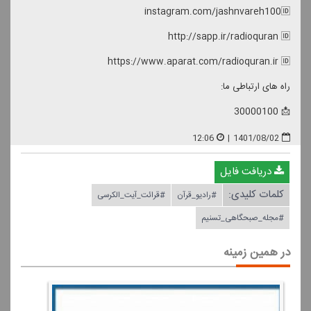
instagram.com/jashnvareh100🆔
http://sapp.ir/radioquran 🆔
https://www.aparat.com/radioquran.ir 🆔
راه های ارتباطی ما:
📩 30000100
12:06
|
1401/08/02
دریافت فایل
کلمات کلیدی:
#رادیو_قرآن
#قرائت_آیت_الكرسی
#مجله_صبحگاهی_تسنیم
در همین زمینه