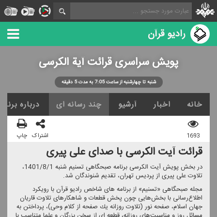
رادیو قرآن
پویش سراسری قرائت آیة الكرسی
شنبه تا چهارشنبه از ساعت 7:05 به مدت 5 دقیقه
خانه
اخبار
آرشیو
چند رسانه ای
درباره برنامه
1693
اشتراک
چاپ
قرائت آیت الكرسی با صدای علی پیری
در بخش پویش آیت الكرسی برنامه صبحگاهی تسنیم شنبه 1401/8/1،
تلاوت علی پیری از پردیس تهران، تقدیم شنوندگان شد.
مجله صبحگاهی «تسنیم» از برنامه های شاخص رادیو قرآن با رویكرد
اطلاع‌رسانی با بخش‌هایی چون پخش قطعات و شاهكارهای تلاوت قاریان
جهان اسلام، صفحه نور (تلاوت روزانه یك صفحه از كلام وحی)، پرداختن به
مسائل روز و مناسبت‌های روزانه، قطعه ای از سخن بزرگان و علما متناسب با