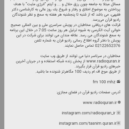
مسائل مبتلا به جامعه چون رزق حلال و ... و آیتم "انرژی مثبت" با هدف
پرداختن به موضوع اخلاق و رفتار و شروع یك روز عالی به كارشناسی دكتر
فقیهی، می باشد كه از شنبه تا پنجشنبه هر هفته به سمع و نظر شنوندگان
رادیو قرآن می‌رسد.
قرائت های دریافتی مخاطبان در پویش سراسری ملی و بین المللی صحیح
خوانی آیت الكرسی به شیوه ترتیل هر روز ساعت 7:05 در خلال این برنامه
به سمع شنوندگان می رسد. علاقه مندان می توانند برای شركت در این
پویش با دفتر گروه اطلاع رسانی رادیو قران به شماره تلفن
02122652376 تماس حاصل نمایند.
مخاطبان در سرتاسر دنیا می توانند از طریق وب سایت
www.radioquran.ir از پخش زنده شبكه استفاده و در جریان آخرین
خبرهای رادیو قرآن قرار بگیرند.
از طریق موج اف.ام ردیف 100 مگاهرتز شنونده ما باشید.
📻 fm 100 mhz
آدرس صفحات رادیو قرآن در فضای مجازی:
🌐 www.radioquran.ir
instagram.com/radioquran_ir 🆔
instagram.com/tasnim.quran.ir🆔