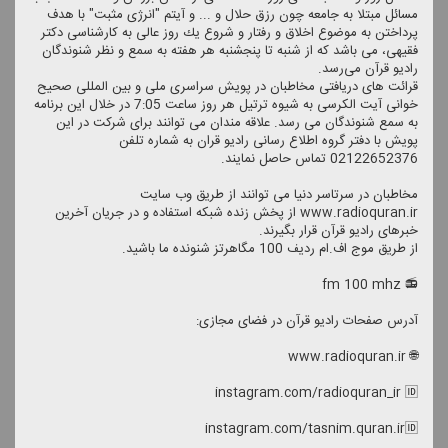
مسائل مبتلا به جامعه چون رزق حلال و ... و آیتم "انرژی مثبت" با هدف
پرداختن به موضوع اخلاق و رفتار و شروع یك روز عالی به كارشناسی دكتر
فقیهی، می باشد كه از شنبه تا پنجشنبه هر هفته به سمع و نظر شنوندگان
رادیو قرآن می‌رسد.
قرائت های دریافتی مخاطبان در پویش سراسری ملی و بین المللی صحیح
خوانی آیت الكرسی به شیوه ترتیل هر روز ساعت 7:05 در خلال این برنامه
به سمع شنوندگان می رسد. علاقه مندان می توانند برای شركت در این
پویش با دفتر گروه اطلاع رسانی رادیو قران به شماره تلفن
02122652376 تماس حاصل نمایند.
مخاطبان در سرتاسر دنیا می توانند از طریق وب سایت
www.radioquran.ir از پخش زنده شبكه استفاده و در جریان آخرین
خبرهای رادیو قرآن قرار بگیرند.
از طریق موج اف.ام ردیف 100 مگاهرتز شنونده ما باشید.
📻 fm 100 mhz
آدرس صفحات رادیو قرآن در فضای مجازی:
🌐 www.radioquran.ir
instagram.com/radioquran_ir 🆔
instagram.com/tasnim.quran.ir🆔