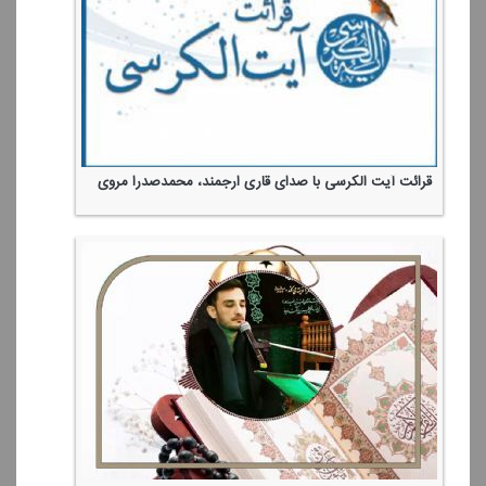
قرائت آیت الكرسی با صدای قاری ارجمند، محمدصدرا مروی