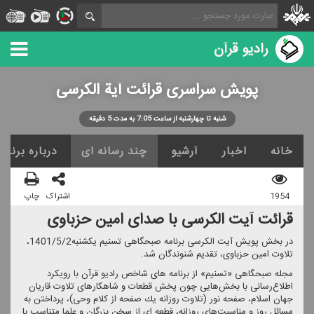
رادیو قرآن
پویش سراسری قرائت آیة الكرسی
شنبه تا چهارشنبه از ساعت 7:05 به مدت 5 دقیقه
خانه
اخبار
آرشیو
چند رسانه ای
درباره برنامه
1954
اشتراک
چاپ
قرائت آیت الكرسی با صدای امین حزباوی
در بخش پویش آیت الكرسی برنامه صبحگاهی تسنیم یكشنبه1401/5/2،
تلاوت امین حزباوی، تقدیم شنوندگان شد.
مجله صبحگاهی «تسنیم» از برنامه های شاخص رادیو قرآن با رویكرد
اطلاع‌رسانی با بخش‌هایی چون پخش قطعات و شاهكارهای تلاوت قاریان
جهان اسلام، صفحه نور (تلاوت روزانه یك صفحه از كلام وحی)، پرداختن به
مسائل روز و مناسبت‌های روزانه، قطعه ای از سخن بزرگان و علما متناسب با