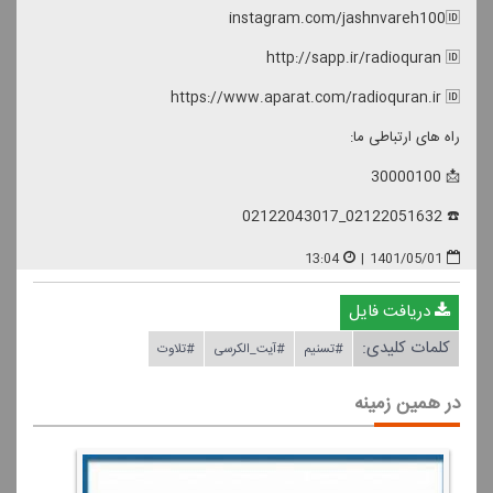
instagram.com/jashnvareh100🆔
http://sapp.ir/radioquran 🆔
https://www.aparat.com/radioquran.ir 🆔
راه های ارتباطی ما:
📩 30000100
☎️ 02122051632_02122043017
13:04
|
1401/05/01
دریافت فایل
کلمات کلیدی:
#تسنیم
#آیت_الكرسی
#تلاوت
در همین زمینه