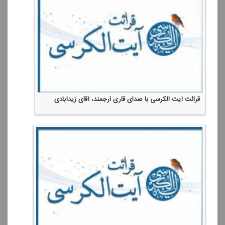
قرائت آیت الكرسی با صدای قاری ارجمند، آقای زیدآبادی