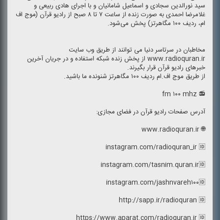
سید نورالدین سجادی و اسماعیل شامانیان و با اجرای هادی ربیعی و
غلامرضا احمدی به صورت زنده از ساعت ۷ تا ۸ صبح از رادیو قرآن (موج اف
ام، ردیف ۱۰۰ مگاهرتز) پخش می‌شود.
مخاطبان در سرتاسر دنیا می توانند از طریق وب سایت
www.radioquran.ir از پخش زنده شبكه استفاده و در جریان آخرین
خبرهای رادیو قرآن قرار بگیرند.
از طریق موج اف.ام ردیف ۱۰۰ مگاهرتز شنونده ما باشید.
📻 fm ۱۰۰ mhz
آدرس صفحات رادیو قرآن در فضای مجازی:
🌐 www.radioquran.ir
instagram.com/radioquran_ir 🆔
instagram.com/tasnim.quran.ir🆔
instagram.com/jashnvareh۱۰۰🆔
http://sapp.ir/radioquran 🆔
https://www.aparat.com/radioquran.ir 🆔