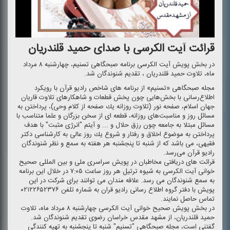
قرائت آیت الكرسی با صدای حمید قلندریان
در بخش پویش آیت الكرسی برنامه صبحگاهی تسنیم، چهارشنبه ۸ مرداد
ماه، تلاوت حمید قلندریان ، تقدیم شنوندگان شد.
مجله صبحگاهی «تسنیم» از برنامه های شاخص رادیو قرآن با رویكرد
اطلاع‌رسانی با بخش‌هایی چون پخش قطعات و شاهكارهای تلاوت قاریان
جهان اسلام، صفحه نور (تلاوت روزانه یك صفحه از كلام وحی)، پرداختن به
مسائل روز و مناسبت‌های روزانه، قطعه ای از سخن بزرگان و علما متناسب با
مسائل مبتلا به جامعه چون رزق حلال و ... و آیتم "انرژی مثبت" با هدف
پرداختن به موضوع اخلاق و رفتار و شروع یك روز عالی به كارشناسی دكتر
فقیهی، می باشد كه از شنبه تا پنجشنبه هر هفته به سمع و نظر شنوندگان
رادیو قرآن می‌رسد.
قرائت های دریافتی مخاطبان در پویش سراسری ملی و بین المللی صحیح
خوانی آیت الكرسی به شیوه ترتیل هر روز ساعت ۷:۰۵ در خلال این برنامه
به سمع شنوندگان می رسد. علاقه مندان می توانند برای شركت در این
پویش با دفتر گروه اطلاع رسانی رادیو قران به شماره تلفن ۰۲۱۲۲۶۵۲۳۷۶
تماس حاصل نمایند.
در بخش پویش صحیح خوانی آیت الكرسی چهارشنبه ۸ مرداد ماه، تلاوت
حمید قلندریان، از مشهد مقدس خراسان رضوی تقدیم شنوندگان شد.
گفتنی است، مجله صبحگاهی "تسنیم" شنبه تا پنجشنبه به تهیه كنندگی