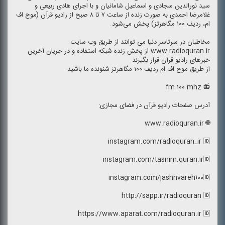
سید نورالدین سجادی و اسماعیل شامانیان و با اجرای هادی ربیعی و
غلامرضا احمدی به صورت زنده از ساعت ۷ تا ۸ صبح از رادیو قرآن (موج اف
ام، ردیف ۱۰۰ مگاهرتز) پخش می‌شود.
مخاطبان در سرتاسر دنیا می توانند از طریق وب سایت
www.radioquran.ir از پخش زنده شبكه استفاده و در جریان آخرین
خبرهای رادیو قرآن قرار بگیرند.
از طریق موج اف.ام ردیف ۱۰۰ مگاهرتز شنونده ما باشید.
📻 fm ۱۰۰ mhz
آدرس صفحات رادیو قرآن در فضای مجازی:
🌐 www.radioquran.ir
instagram.com/radioquran_ir 🆔
instagram.com/tasnim.quran.ir🆔
instagram.com/jashnvareh۱۰۰🆔
http://sapp.ir/radioquran 🆔
https://www.aparat.com/radioquran.ir 🆔