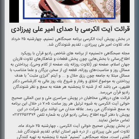
قرائت آیت الكرسی با صدای امیر علی پیرزادی
در بخش پویش آیت الكرسی برنامه صبحگاهی تسنیم، چهارشنبه ۲۵ خرداد
ماه، تلاوت امیر علی پیرزادی ، تقدیم شنوندگان شد.
مجله صبحگاهی «تسنیم» از برنامه های شاخص رادیو قرآن با رویكرد
اطلاع‌رسانی با بخش‌هایی چون پخش قطعات و شاهكارهای تلاوت قاریان
جهان اسلام، صفحه نور (تلاوت روزانه یك صفحه از كلام وحی)، پرداختن به
مسائل روز و مناسبت‌های روزانه، قطعه ای از سخن بزرگان و علما متناسب با
مسائل مبتلا به جامعه چون رزق حلال و ... و آیتم "انرژی مثبت" با هدف
پرداختن به موضوع اخلاق و رفتار و شروع یك روز عالی به كارشناسی دكتر
فقیهی، می باشد كه از شنبه تا پنجشنبه هر هفته به سمع و نظر شنوندگان
رادیو قرآن می‌رسد.
قرائت های دریافتی مخاطبان در پویش سراسری ملی و بین المللی صحیح
خوانی آیت الكرسی به شیوه ترتیل هر روز ساعت ۷:۰۵ در خلال این برنامه
به سمع شنوندگان می رسد. علاقه مندان می توانند برای شركت در این
پویش با دفتر گروه اطلاع رسانی رادیو قران به شماره تلفن ۰۲۱۲۲۶۵۲۳۷۶
تماس حاصل نمایند.
در بخش پویش صحیح خوانی آیت الكرسی ، چهارشنبه ۲۵ خرداد ماه،
تلاوت امیر علی پیرزادی ، از دره شهر استان ایلام، تقدیم شنوندگان شد.
گفتنی است، مجله صبحگاهی "تسنیم" شنبه تا پنجشنبه به تهیه كنندگی