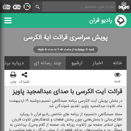
رادیو قرآن
پویش سراسری قرائت آیة الكرسی
شنبه تا چهارشنبه از ساعت ۷:۰۵ به مدت ۵ دقیقه
خانه
اخبار
آرشیو
چند رسانه ای
درباره برنامه
۲۰۰۶
اشتراک
چاپ
قرائت آیت الكرسی با صدای عبدالمجید پاویز
در بخش پویش آیت الكرسی برنامه صبحگاهی تسنیم،دوشنبه ۱۹ اردیبهشت
ماه، تلاوت عبدالمجید پاویز، تقدیم شنوندگان شد.
مجله صبحگاهی «تسنیم» از برنامه های شاخص رادیو قرآن با رویكرد
اطلاع‌رسانی با بخش‌هایی چون پخش قطعات و شاهكارهای تلاوت قاریان
جهان اسلام، صفحه نور (تلاوت روزانه یك صفحه از كلام وحی)، پرداختن به
مسائل روز و مناسبت‌های روزانه، قطعه ای از سخن بزرگان و علما متناسب با