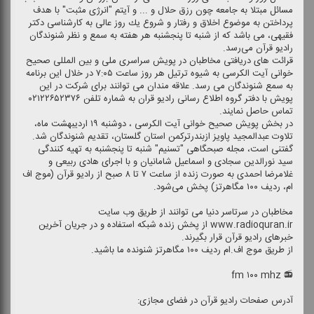
مسائل مبتلا به جامعه چون رزق حلال و ... و آیتم "انرژی مثبت" با هدف
پرداختن به موضوع اخلاق و رفتار و شروع یك روز عالی به كارشناسی دكتر
فقیهی، می باشد كه از شنبه تا پنجشنبه هر هفته به سمع و نظر شنوندگان
رادیو قرآن می‌رسد.
قرائت های دریافتی مخاطبان در پویش سراسری ملی و بین المللی صحیح
خوانی آیت الكرسی به شیوه ترتیل هر روز ساعت ۷:۰۵ در خلال این برنامه
به سمع شنوندگان می رسد. علاقه مندان می توانند برای شركت در این
پویش با دفتر گروه اطلاع رسانی رادیو قران به شماره تلفن ۰۲۱۲۲۶۵۲۳۷۶
تماس حاصل نمایند.
در بخش پویش صحیح خوانی آیت الكرسی ، دوشنبه ۱۹ اردیبهشت ماه،
تلاوت عبدالمجید پاویز ازبندرتركمن استان گلستان، تقدیم شنوندگان شد.
گفتنی است، مجله صبحگاهی "تسنیم" شنبه تا پنجشنبه به تهیه كنندگی
سید نورالدین سجادی و اسماعیل شامانیان و با اجرای هادی ربیعی و
غلامرضا احمدی به صورت زنده از ساعت ۷ تا ۸ صبح از رادیو قرآن (موج اف
ام، ردیف ۱۰۰ مگاهرتز) پخش می‌شود.
مخاطبان در سرتاسر دنیا می توانند از طریق وب سایت
www.radioquran.ir از پخش زنده شبكه استفاده و در جریان آخرین
خبرهای رادیو قرآن قرار بگیرند.
از طریق موج اف.ام ردیف ۱۰۰ مگاهرتز شنونده ما باشید.
📻 fm ۱۰۰ mhz
آدرس صفحات رادیو قرآن در فضای مجازی: