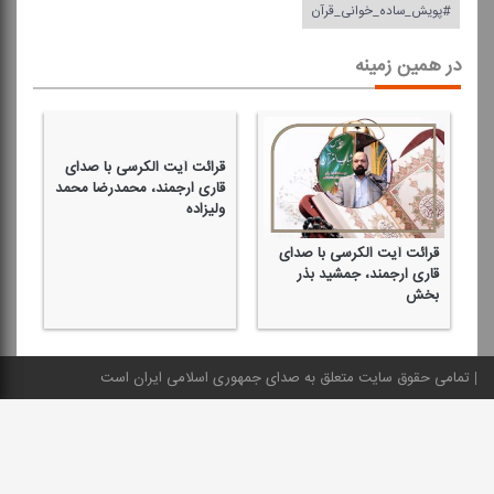
#پویش_ساده_خوانی_قرآن
در همین زمینه
قرائت آیت الكرسی با صدای
قاری ارجمند، محمدرضا محمد
ولیزاده
قرائت آیت الكرسی با صدای
قر
قاری ارجمند، جمشید بذر
قا
بخش
تمامی حقوق سایت متعلق به صدای جمهوری اسلامی ایران است