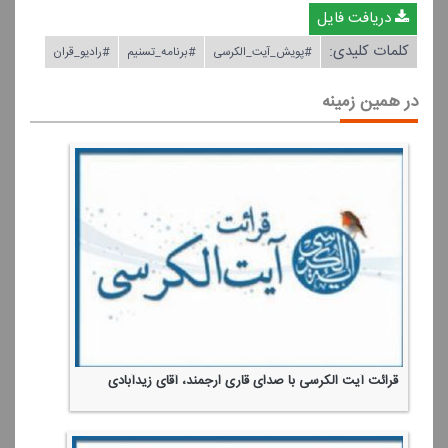
دریافت فایل
کلمات کلیدی:
#پویش_آیت_الكرسی
#برنامه_تسنیم
#رادیو_قران
در همین زمینه
قرائت آیت الكرسی با صدای قاری ارجمند، آقای زیدآبادی