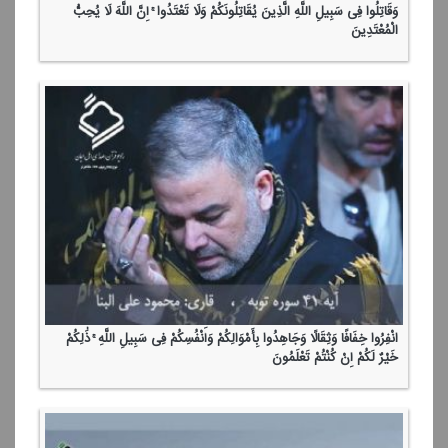
وَقَاتِلُوا فِی سَبِیلِ اللَّهِ الَّذِینَ یُقَاتِلُونَكُمْ وَلَا تَعْتَدُوا ۚ إِنَّ اللَّهَ لَا یُحِبُّ
الْمُعْتَدِینَ
انْفِرُوا خِفَافًا وَثِقَالًا وَجَاهِدُوا بِأَمْوَالِكُمْ وَأَنْفُسِكُمْ فِی سَبِیلِ اللَّهِ ۚ ذَٰلِكُمْ
خَیْرٌ لَكُمْ إِنْ كُنْتُمْ تَعْلَمُونَ