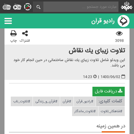
رادیو قرآن
3098
اشتراک
چاپ
تلاوت زیبای یك نقاش
این ویدئو شامل تلاوت زیبای یك نقاش ساختمانی در حین انجام كار خود
می باشد.
14:23
|
1400/06/02
دریافت فایل
کلمات کلیدی:
#رادیو_قرآن
#قرآن
#قرآن_و_زندگی
#تلاوت_ناب
#شاهكار_تلاوت
#تلاوت_ماندگار
در همین زمینه