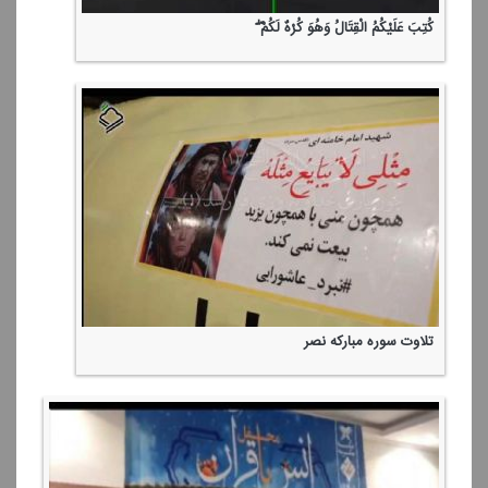
كُتِبَ عَلَیْكُمُ الْقِتَالُ وَهُوَ كُرْهٌ لَكُمْ ۖ
تلاوت سوره مباركه نصر