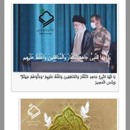
یَا أَیُّهَا النَّبِیُّ جَاهِدِ الْكُفَّارَ وَالْمُنَافِقِینَ وَاغْلُظْ عَلَیْهِمْ ۚ وَمَأْوَاهُمْ جَهَنَّمُ ۖ
وَبِئْسَ الْمَصِیرُ