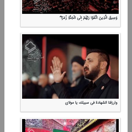
وَسِیقَ الَّذِینَ اتَّقَوْا رَبَّهُمْ إِلَی الْجَنَّةِ زُمَرًا ۖ
وارزقنا الشهادة فی سبیلك یا مولای