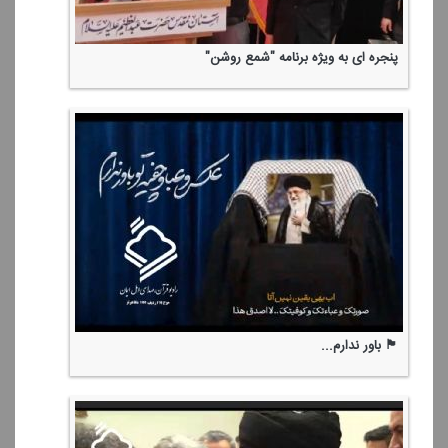
پنجره ای به ویژه برنامه "شمع روشن"
🏴 باور ندارم...