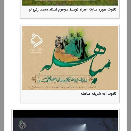
تلاوت سوره مباركه اسراء توسط مرحوم استاد مجید زكی لو
تلاوت آیه شریفه مباهله