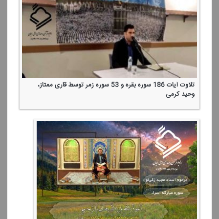
تلاوت آیات 186 سوره بقره و 53 سوره زمر توسط قاری ممتاز،
وحید كرمی