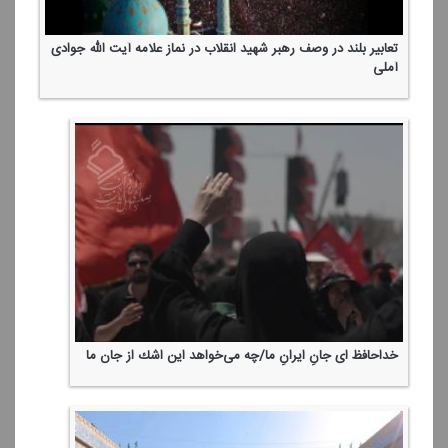
تعابیر بلند در وصف رهبر شهید انقلاب در نماز علامه آیت الله جوادی
آملی
خداحافظ ای جانِ ایرانِ ما/چه می‌خواهد این اشك از جان ما