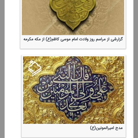
گزارشی از مراسم روز ولادت امام موسی كاظم(ع) از مكه مكرمه
مدح امیرالمونین(ع)