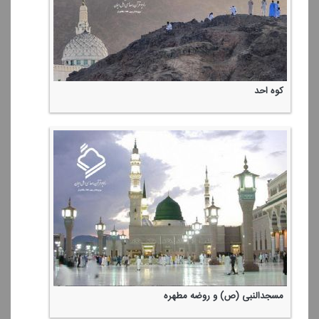
كوه احد
مسجدالنبی (ص) و روضه مطهره