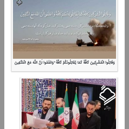
وَقَاتِلُوا الْمُشْرِكِینَ كَافَّةً كَمَا یُقَاتِلُونَكُمْ كَافَّةً ۚ وَاعْلَمُوا أَنَّ اللَّهَ مَعَ الْمُتَّقِینَ