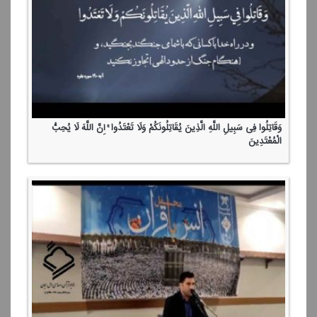
وَقَاتِلُوا فِی سَبِیلِ اللَّهِ الَّذِینَ یُقَاتِلُونَكُمْ وَلَا تَعْتَدُوا ۚ إِنَّ اللَّهَ لَا یُحِبُّ
الْمُعْتَدِینَ