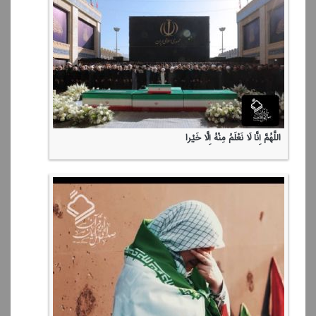
اللَّهُمَّ إِنَّا لَا نَعْلَمُ مِنْهُ إِلَّا خَیْرا