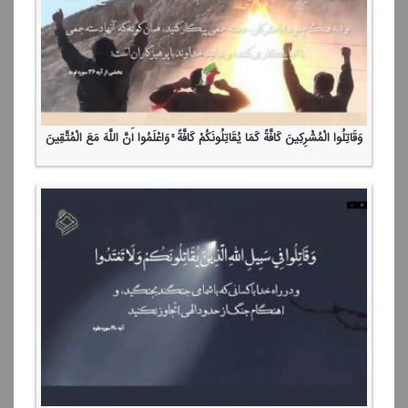
وَقَاتِلُوا الْمُشْرِكِینَ كَافَّةً كَمَا یُقَاتِلُونَكُمْ كَافَّةً ۚ وَاعْلَمُوا أَنَّ اللَّهَ مَعَ الْمُتَّقِینَ