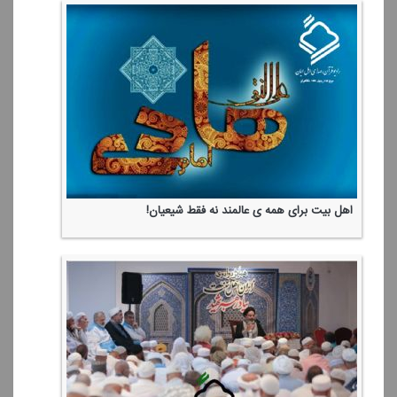
گزارشی از مراسم روز ولادت امام موسی كاظم(ع) از مكه مكرمه
مدح امیرالمونین(ع)
فضیلت روز عید غدیر خم
اعمال و آداب عید غدیر