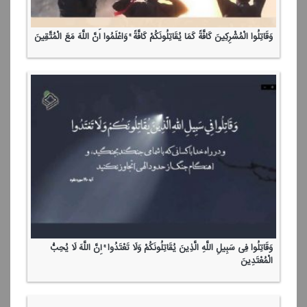
وَقَاتِلُوا الْمُشْرِكِینَ كَافَّةً كَمَا یُقَاتِلُونَكُمْ كَافَّةً ۚ وَاعْلَمُوا أَنَّ اللَّهَ مَعَ الْمُتَّقِینَ