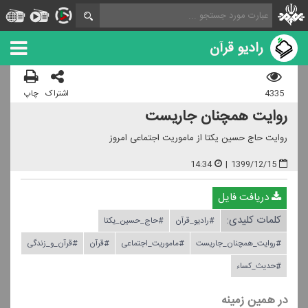
رادیو قرآن
4335
اشتراک
چاپ
روایت همچنان جاریست
روایت حاج حسین یكتا از ماموریت اجتماعی امروز
14:34
|
1399/12/15
دریافت فایل
کلمات کلیدی:
#رادیو_قرآن
#حاج_حسین_یكتا
#روایت_همچنان_جاریست
#ماموریت_اجتماعی
#قرآن
#قرآن_و_زندگی
#حدیث_كساء
در همین زمینه