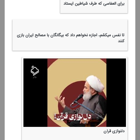
إِذَا جَاءَ نَصْرُ اللَّهِ وَالْفَتْحُ
وَقَاتِلُوا فِی سَبِیلِ اللَّهِ وَاعْلَمُوا أَنَّ اللَّهَ سَمِیعٌ عَلِیمٌ