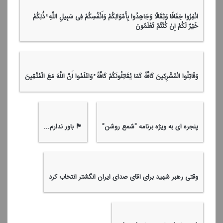
وَقَاتِلُوا فِی سَبِیلِ اللَّهِ الَّذِینَ یُقَاتِلُونَكُمْ وَلَا تَعْتَدُوا ۚ إِنَّ اللَّهَ لَا یُحِبُّ
الْمُعْتَدِینَ
انْفِرُوا خِفَافًا وَثِقَالًا وَجَاهِدُوا بِأَمْوَالِكُمْ وَأَنْفُسِكُمْ فِی سَبِیلِ اللَّهِ ۚ ذَٰلِكُمْ
خَیْرٌ لَكُمْ إِنْ كُنْتُمْ تَعْلَمُونَ
وَقَاتِلُوا الْمُشْرِكِینَ كَافَّةً كَمَا یُقَاتِلُونَكُمْ كَافَّةً ۚ وَاعْلَمُوا أَنَّ اللَّهَ مَعَ الْمُتَّقِینَ
پنجره ای به ویژه برنامه "شمع روشن"