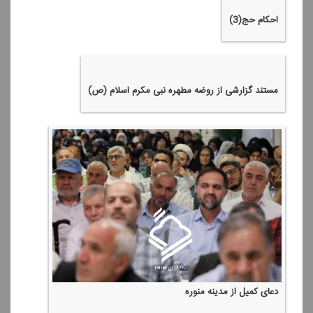
احكام حج (5)
احكام حج (4)
كوه احد
مسجدالنبی (ص) و روضه مطهره