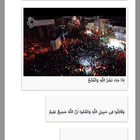
احكام حج(3)
مستند گزارشی از روضه مطهره نبی مكرم اسلام (ص)
دعای كمیل از مدینه منوره