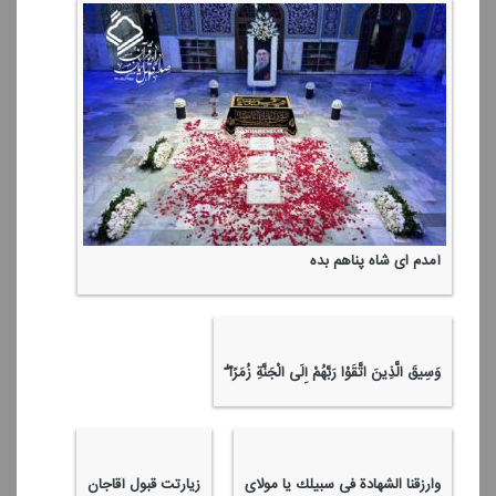
آمدم ای شاه پناهم بده
وَسِیقَ الَّذِینَ اتَّقَوْا رَبَّهُمْ إِلَی الْجَنَّةِ زُمَرًا ۖ
وارزقنا الشهادة فی سبیلك یا مولای
زیارتت قبول آقاجان