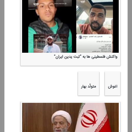
بازخوانی سخنرانی 46 سال پیش رهبر شهید انقلاب درباره شكست
آمریكا در حمله نظامی به صحرای طبس
همه میگفتن ما شكست میخوریم!