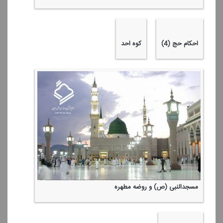
گفتگو با رییس مركز پزشكی حج و زیارت هلال احمر
احكام حج (7)
احكام حج (6)
جبل الرحمة