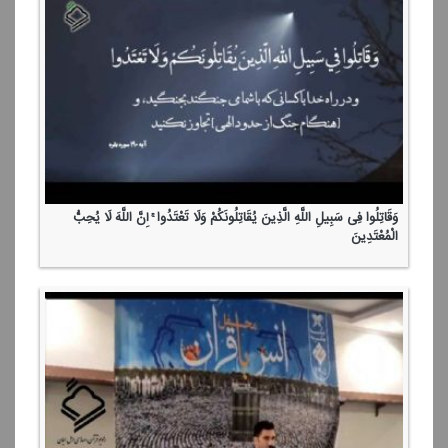
تلاوت سوره مباركه اسراء توسط مرحوم استاد مجید زكی لو
تلاوت آیه شریفه مباهله