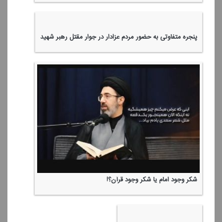
خدا برای دختر مشرك روضه خونده؟!