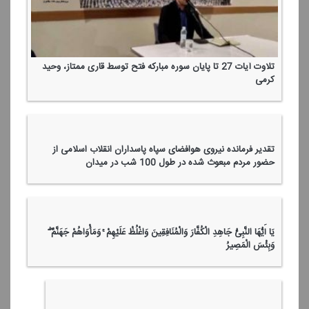
وَقَاتِلُوا فِی سَبِیلِ اللَّهِ الَّذِینَ یُقَاتِلُونَكُمْ وَلَا تَعْتَدُوا ۚ إِنَّ اللَّهَ لَا یُحِبُّ
الْمُعْتَدِینَ