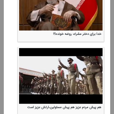
واكنش فلسطینی ها به "تبت یدین ایران"
آغوش
متولّد بهار