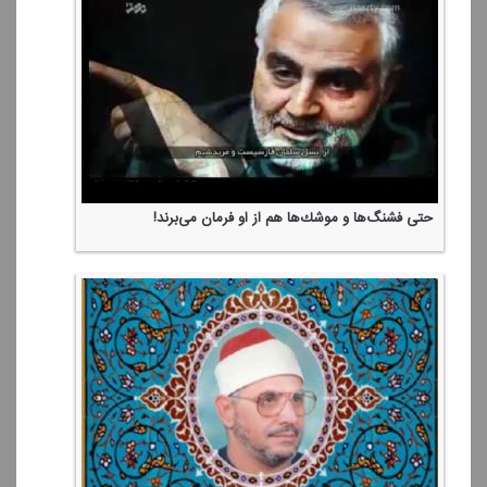
سینه‌های سپركردۀ مردم مؤمن؛ مدافع جمهوری اسلامی
شهید خامنه‌ای...