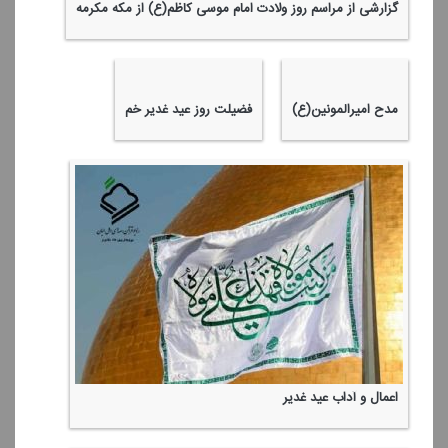
تلاوت آیات 27 تا پایان سوره مباركه فتح توسط قاری ممتاز، وحید
كرمی
تقدیر فرمانده نیروی هوافضای سپاه پاسداران انقلاب اسلامی از
حضور مردم مبعوث شده در طول 100 شب در میدان
یَا أَیُّهَا النَّبِیُّ جَاهِدِ الْكُفَّارَ وَالْمُنَافِقِینَ وَاغْلُظْ عَلَیْهِمْ ۚ وَمَأْوَاهُمْ جَهَنَّمُ ۖ
وَبِئْسَ الْمَصِیرُ