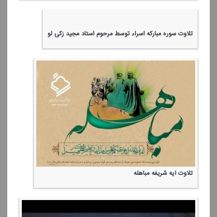
كُتِبَ عَلَیْكُمُ الْقِتَالُ وَهُوَ كُرْهٌ لَكُمْ ۖ
تلاوت سوره مباركه نصر
تلاوت آیات 186 سوره بقره و 53 سوره زمر توسط قاری ممتاز،
وحید كرمی