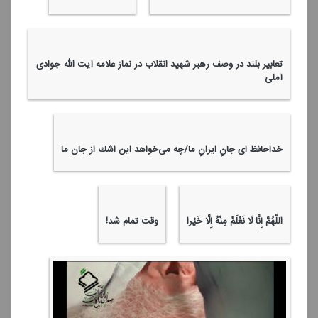
تعابیر بلند در وصف رهبر شهید انقلاب در نماز علامه آیت الله جوادی
آملی
خداحافظ ای جانِ ایرانِ ما/چه می‌خواهد این اشك از جان ما
اللَّهُمَّ إِنَّا لَا نَعْلَمُ مِنْهُ إِلَّا خَیْرا
وقت تمام شد!