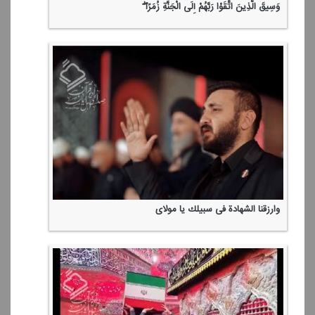
وَسِیقَ الَّذِینَ اتَّقَوْا رَبَّهُمْ إِلَی الْجَنَّةِ زُمَرًا ۖ
وارزقنا الشهادة فی سبیلك یا مولای