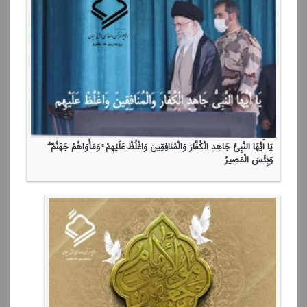
یَا أَیُّهَا النَّبِیُّ جَاهِدِ الْكُفَّارَ وَالْمُنَافِقِینَ وَاغْلُظْ عَلَیْهِمْ ۚ وَمَأْوَاهُمْ جَهَنَّمُ ۖ
وَبِئْسَ الْمَصِیرُ