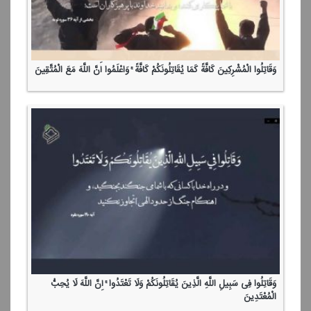
وَقَاتِلُوا الْمُشْرِكِینَ كَافَّةً كَمَا یُقَاتِلُونَكُمْ كَافَّةً ۚ وَاعْلَمُوا أَنَّ اللَّهَ مَعَ الْمُتَّقِینَ
وَقَاتِلُوا فِی سَبِیلِ اللَّهِ الَّذِینَ یُقَاتِلُونَكُمْ وَلَا تَعْتَدُوا ۚ إِنَّ اللَّهَ لَا یُحِبُّ
الْمُعْتَدِینَ