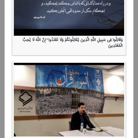
وَقَاتِلُوا فِی سَبِیلِ اللَّهِ الَّذِینَ یُقَاتِلُونَكُمْ وَلَا تَعْتَدُوا ۚ إِنَّ اللَّهَ لَا یُحِبُّ
الْمُعْتَدِینَ