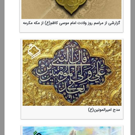
گزارشی از مراسم روز ولادت امام موسی كاظم(ع) از مكه مكرمه
مدح امیرالمونین(ع)