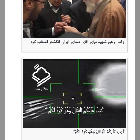
وقتی رهبر شهید برای آقای صدای ایران انگشتر انتخاب كرد
كُتِبَ عَلَیْكُمُ الْقِتَالُ وَهُوَ كُرْهٌ لَكُمْ ۖ