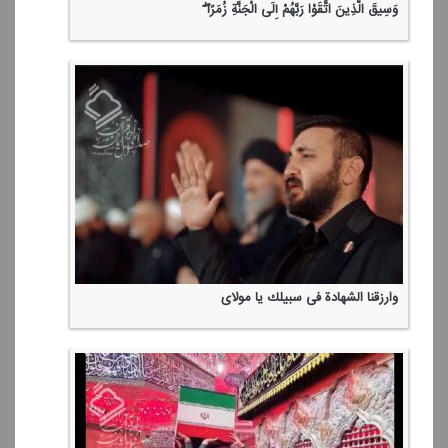
وَسِیقَ الَّذِینَ اتَّقَوْا رَبَّهُمْ إِلَی الْجَنَّةِ زُمَرًا ۖ
وارزقنا الشهادة فی سبیلك یا مولای