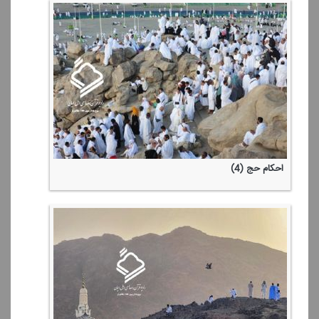
احكام حج (4)