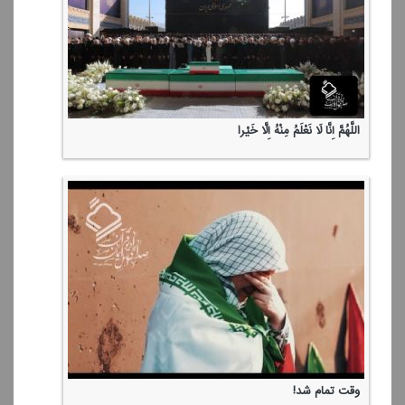
اللَّهُمَّ إِنَّا لَا نَعْلَمُ مِنْهُ إِلَّا خَیْرا
وقت تمام شد!