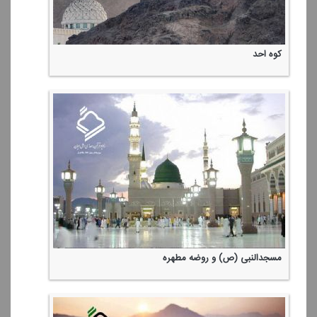
كوه احد
مسجدالنبی (ص) و روضه مطهره