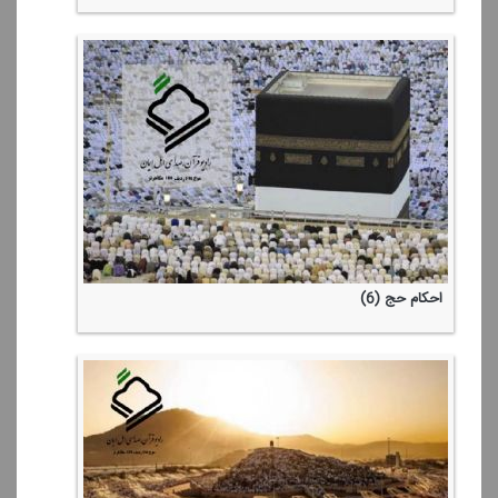
احكام حج (6)