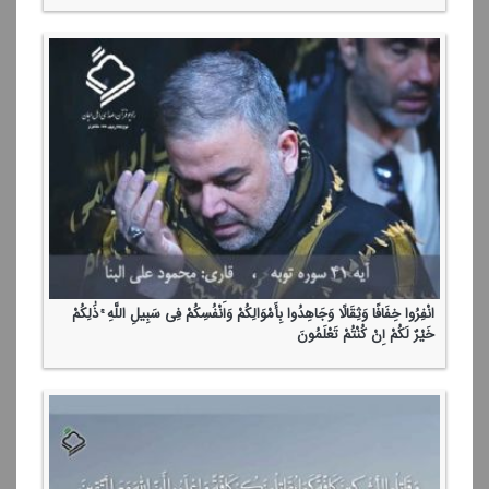
انْفِرُوا خِفَافًا وَثِقَالًا وَجَاهِدُوا بِأَمْوَالِكُمْ وَأَنْفُسِكُمْ فِی سَبِیلِ اللَّهِ ۚ ذَٰلِكُمْ
خَیْرٌ لَكُمْ إِنْ كُنْتُمْ تَعْلَمُونَ