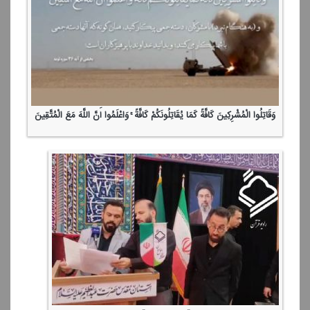
وَقَاتِلُوا الْمُشْرِكِینَ كَافَّةً كَمَا یُقَاتِلُونَكُمْ كَافَّةً ۚ وَاعْلَمُوا أَنَّ اللَّهَ مَعَ الْمُتَّقِینَ