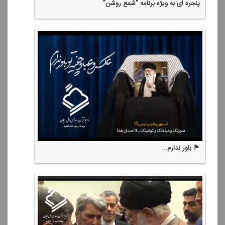
پنجره ای به ویژه برنامه "شمع روشن"
🏴 باور ندارم...