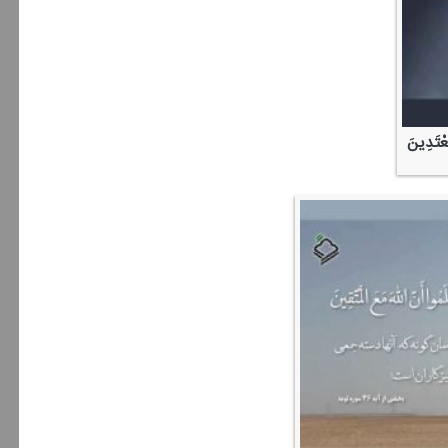
مُعْتَدِینَ