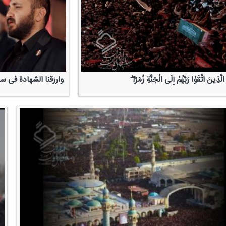
ّذِینَ اتَّقَوْا رَبَّهُمْ إِلَی الْجَنَّةِ زُمَرًا ۖ
وارزقنا الشهادة فی س