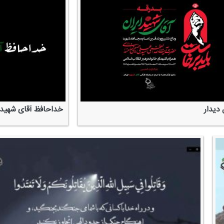
دیدار
خداحافظ آقای شهید 