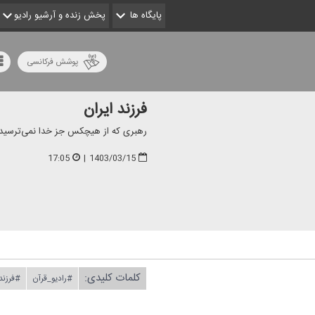
پایگاه ها
پخش زنده و آرشیو رادیو
پوشش فرکانسی
فرزند ایران
رهبری كه از هیچكس جز خدا نمی‌ترسید
17:05
|
1403/03/15
کلمات کلیدی:
#رادیو_قرآن
#فرزند