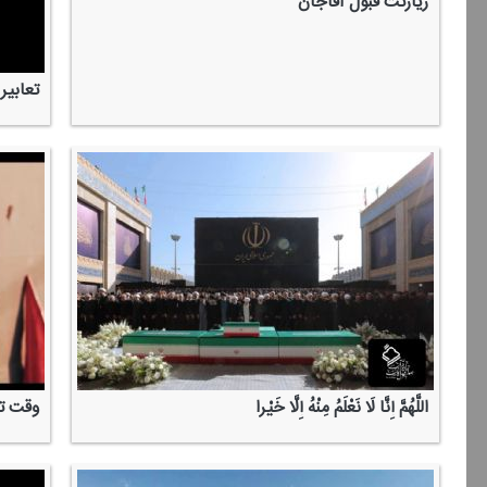
زیارتت قبول آقاجان
تعابیر
اللَّهُمَّ إِنَّا لَا نَعْلَمُ مِنْهُ إِلَّا خَیْرا
وقت تم