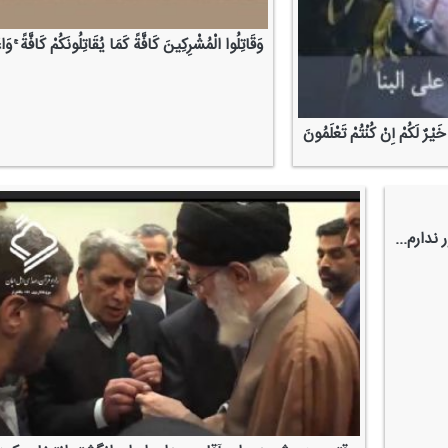
وَقَاتِلُوا الْمُشْرِكِینَ كَافَّةً كَمَا یُقَاتِلُونَكُمْ كَافَّةً ۚ وَاع
َیْرٌ لَكُمْ إِنْ كُنْتُمْ تَعْلَمُونَ
 ندارم...