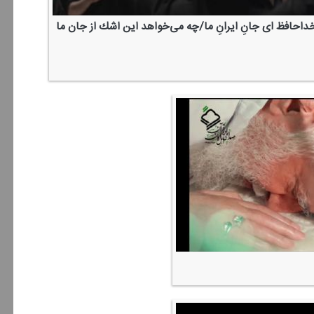
داحافظ ای جانِ ایرانِ ما/چه می‌خواهد این اشك از جان ما