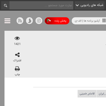
شبکه های رادیویی
آرشیو برنامه ها | الف-ی
پخش زنده
1421
اشتراک
چاپ
_ایران
#امام_خمینی