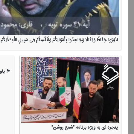
انْفِرُوا خِفَافًا وَثِقَالًا وَجَاهِدُوا بِأَمْوَالِكُمْ وَأَنْفُسِكُمْ فِی سَبِیلِ اللَّهِ ۚ ذَٰلِكُمْ خ
🏴 باور
پنجره ای به ویژه برنامه "شمع روشن"