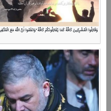
وَقَاتِلُوا الْمُشْرِكِینَ كَافَّةً كَمَا یُقَاتِلُونَكُمْ كَافَّةً ۚ وَاعْلَمُوا أَنَّ اللَّهَ مَعَ الْمُتَّقِ