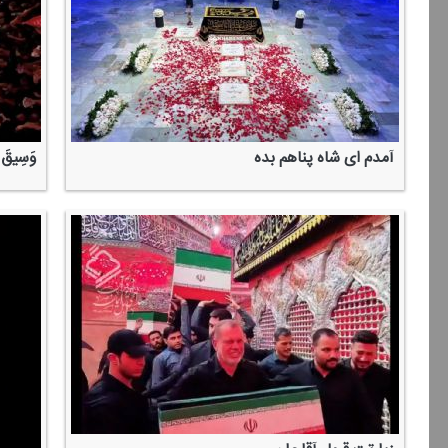
آمدم ای شاه پناهم بده
وَسِیقَ الَ