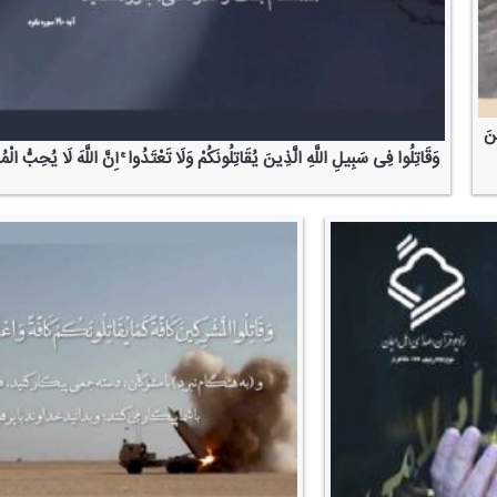
ینَ
وَقَاتِلُوا فِی سَبِیلِ اللَّهِ الَّذِینَ یُقَاتِلُونَكُمْ وَلَا تَعْتَدُوا ۚ إِنَّ اللَّهَ لَا یُحِبُّ الْ