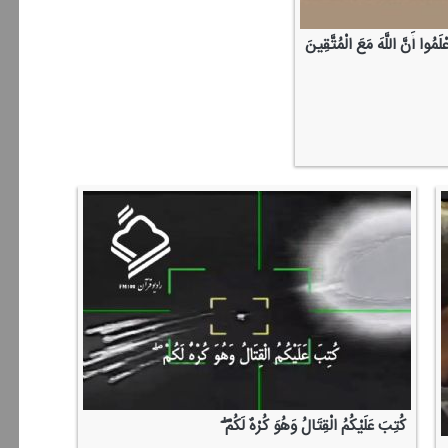
ْلَمُوا أَنَّ اللَّهَ مَعَ الْمُتَّقِینَ
كُتِبَ عَلَیْكُمُ الْقِتَالُ وَهُوَ كُرْهٌ لَكُمْ ۖ