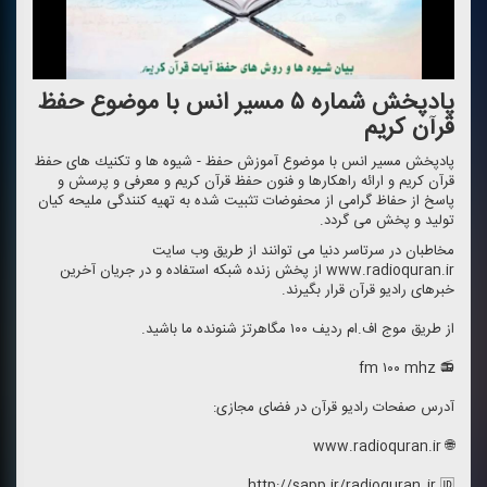
پادپخش شماره ۵ مسیر انس با موضوع حفظ
قرآن كریم
پادپخش مسیر انس با موضوع آموزش حفظ - شیوه ها و تكنیك های حفظ
قرآن كریم و ارائه راهكارها و فنون حفظ قرآن كریم و معرفی و پرسش و
پاسخ از حفاظ گرامی از محفوضات تثبیت شده به تهیه كنندگی ملیحه كیان
تولید و پخش می گردد.
مخاطبان در سرتاسر دنیا می توانند از طریق وب سایت
www.radioquran.ir از پخش زنده شبكه استفاده و در جریان آخرین
خبرهای رادیو قرآن قرار بگیرند.
از طریق موج اف.ام ردیف ۱۰۰ مگاهرتز شنونده ما باشید.
📻 fm ۱۰۰ mhz
آدرس صفحات رادیو قرآن در فضای مجازی:
🌐 www.radioquran.ir
http://sapp.ir/radioquran_ir 🆔