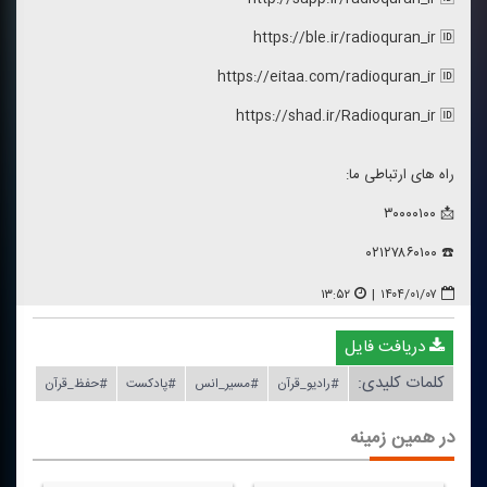
https://ble.ir/radioquran_ir 🆔
https://eitaa.com/radioquran_ir 🆔
https://shad.ir/Radioquran_ir 🆔
راه های ارتباطی ما:
📩 ۳۰۰۰۰۱۰۰
☎️ ۰۲۱۲۷۸۶۰۱۰۰
۱۳:۵۲
|
۱۴۰۴/۰۱/۰۷
دریافت فایل
کلمات کلیدی:
#رادیو_قرآن
#مسیر_انس
#پادكست
#حفظ_قرآن
در همین زمینه