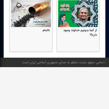
از كجا بدونیم خداوند وجود
ناتمام
آوا
داره؟!
تمامی حقوق سایت متعلق به صدای جمهوری اسلامی ایران است