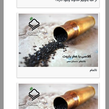
از كجا بدونیم خداوند وجود داره؟!
ناتمام