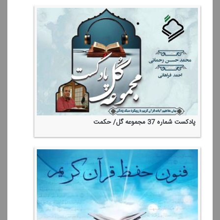
پادكست شماره 37 مجموعه گل/ حكمت