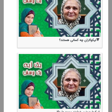
🔻نیكوكاران چه كسانی هستند؟