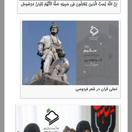
إِنَّ اللَّهَ یُحِبُّ الَّذِینَ یُقَاتِلُونَ فِی سَبِیلِهِ صَفًّا كَأَنَّهُمْ بُنْیَانٌ مَرْصُوصٌ
تجلی قرآن در شعر فردوسی