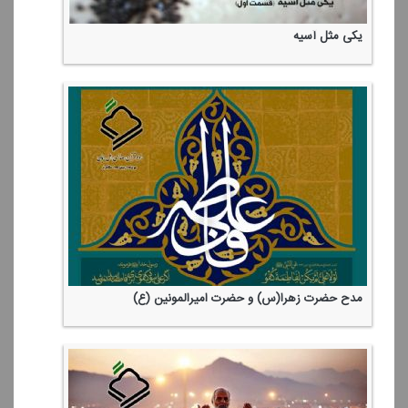
یكی مثل آسیه
مدح حضرت زهرا(س) و حضرت امیرالمونین (ع)