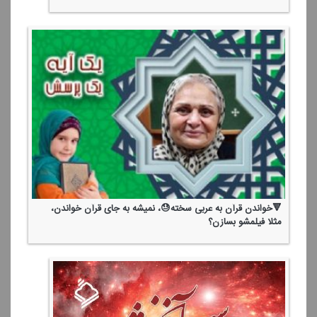
🔻خواندن قرآن به عربی سخته😓، نمیشه به جای قرآن خواندن،
مثلا فیلمشو بسازن؟