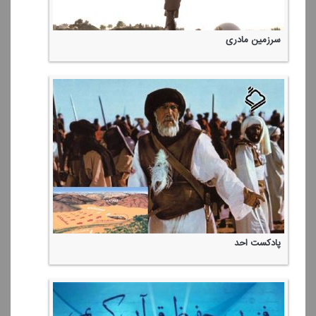
سرزمین مادری
پادكست احد