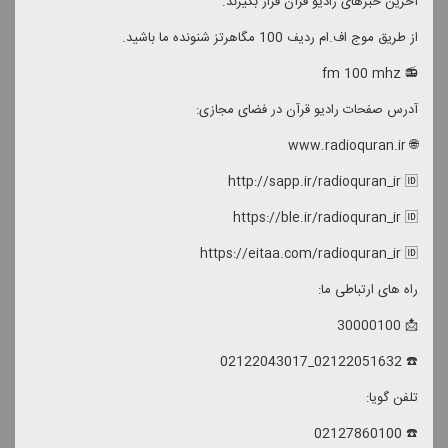
آخرین خبرهای رادیو قرآن قرار بگیرند.
از طریق موج اف.ام ردیف 100 مگاهرتز شنونده ما باشید.
📻 fm 100 mhz
آدرس صفحات رادیو قرآن در فضای مجازی:
🌐 www.radioquran.ir
http://sapp.ir/radioquran_ir 🆔
https://ble.ir/radioquran_ir 🆔
https://eitaa.com/radioquran_ir 🆔
راه های ارتباطی ما:
📩 30000100
☎️ 02122051632_02122043017
تلفن گویا:
☎️ 02127860100