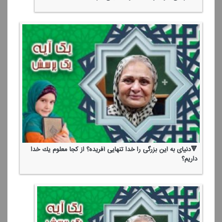
🔻دنیای به این بزرگی را خدا تنهایی آفریده؟ از كجا معلوم یك خدا
داریم؟