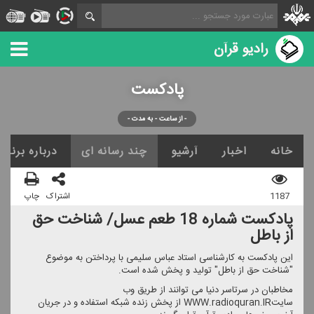
رادیو قرآن
پادكست
- از ساعت - به مدت -
خانه
اخبار
آرشیو
چند رسانه ای
درباره برنامه
1187
اشتراک
چاپ
پادكست شماره 18 طعم عسل/ شناخت حق
از باطل
این پادكست به كارشناسی استاد عباس سلیمی با پرداختن به موضوع
"شناخت حق از باطل" تولید و پخش شده است.
مخاطبان در سرتاسر دنیا می توانند از طریق وب
سایتWWW.radioquran.IR از پخش زنده شبكه استفاده و در جریان