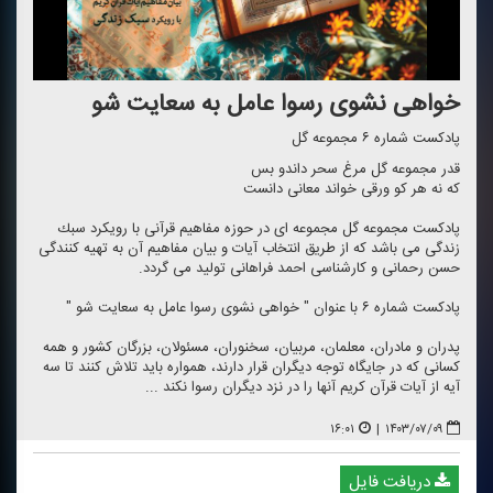
خواهی نشوی رسوا عامل به سعایت شو
پادكست شماره ۶ مجموعه گل
قدر مجموعه گل مرغ سحر داندو بس
كه نه هر كو ورقی خواند معانی دانست
پادكست مجموعه گل مجموعه ای در حوزه مفاهیم قرآنی با رویكرد سبك
زندگی می باشد كه از طریق انتخاب آیات و بیان مفاهیم آن به تهیه كنندگی
حسن رحمانی و كارشناسی احمد فراهانی تولید می گردد.
پادكست شماره ۶ با عنوان " خواهی نشوی رسوا عامل به سعایت شو "
پدران و مادران، معلمان، مربیان، سخنوران، مسئولان، بزرگان كشور و همه
كسانی كه در جایگاه توجه دیگران قرار دارند، همواره باید تلاش كنند تا سه
آیه از آیات قرآن كریم آنها را در نزد دیگران رسوا نكند ...
۱۶:۰۱
|
۱۴۰۳/۰۷/۰۹
دریافت فایل