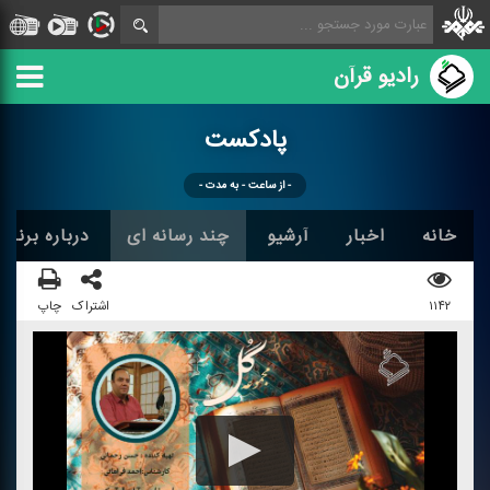
رادیو قرآن
پادكست
- از ساعت - به مدت -
خانه
اخبار
آرشیو
چند رسانه ای
درباره برنامه
۱۱۴۲
اشتراک
چاپ