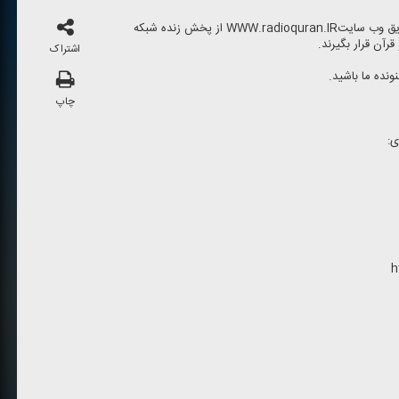
مخاطبان در سرتاسر دنیا می توانند از طریق وب سایتWWW.radioquran.IR از پخش زنده شبكه
رآن قرار بگیرند.
اشتراک
چاپ
ی:
h