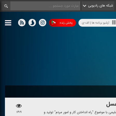
شبکه های رادیویی
آرشیو برنامه ها | الف-ی
پخش زنده
می با موضوع "راه انداختن كار و امور مردم" تولید و
۱۴۱۹