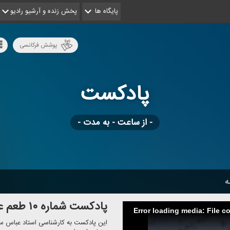
پایگاه ها
پخش زنده و آرشیو رادیو
پوشش فرکانسی
پادكست
- از ساعت - به مدت -
ه
پادكست شماره ۱۰ طعم عسل
Error loading media: File c
این پادكست به كارشناسی استاد عباس سلی