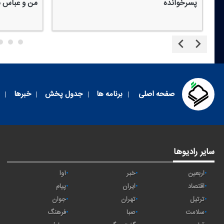
پسرخوانده
من و عباس ب
صفحه اصلی
برنامه ها
جدول پخش
خبرها
سایر رادیوها
اربعین
خبر
آوا
اقتصاد
ايران
پیام
ترتیل
تهران
جوان
سلامت
صبا
فرهنگ