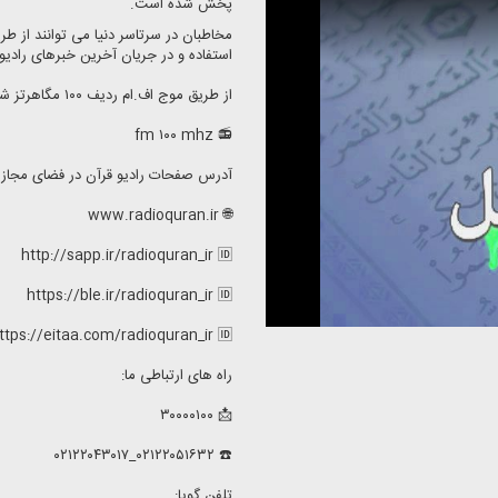
پخش شده است.
استفاده و در جریان آخرین خبرهای رادیو ق
از طریق موج اف.ام ردیف ۱۰۰ مگاهرتز شنونده ما باشید.
📻 fm ۱۰۰ mhz
آدرس صفحات رادیو قرآن در فضای مجاز
🌐 www.radioquran.ir
http://sapp.ir/radioquran_ir 🆔
https://ble.ir/radioquran_ir 🆔
ttps://eitaa.com/radioquran_ir 🆔
راه های ارتباطی ما:
📩 ۳۰۰۰۰۱۰۰
☎️ ۰۲۱۲۲۰۵۱۶۳۲_۰۲۱۲۲۰۴۳۰۱۷
تلفن گویا: