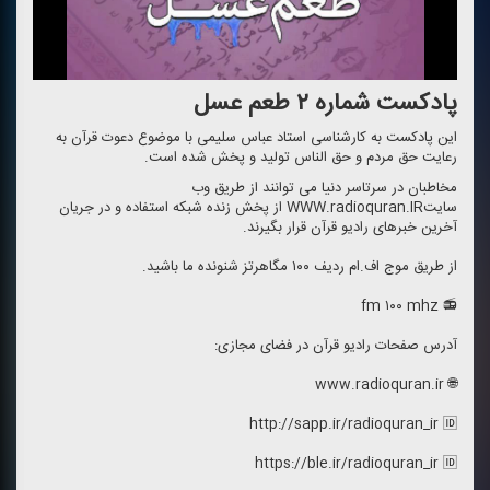
پادكست شماره ۲ طعم عسل
این پادكست به كارشناسی استاد عباس سلیمی با موضوع دعوت قرآن به
رعایت حق مردم و حق الناس تولید و پخش شده است.
مخاطبان در سرتاسر دنیا می توانند از طریق وب
سایتWWW.radioquran.IR از پخش زنده شبكه استفاده و در جریان
آخرین خبرهای رادیو قرآن قرار بگیرند.
از طریق موج اف.ام ردیف ۱۰۰ مگاهرتز شنونده ما باشید.
📻 fm ۱۰۰ mhz
آدرس صفحات رادیو قرآن در فضای مجازی:
🌐 www.radioquran.ir
http://sapp.ir/radioquran_ir 🆔
https://ble.ir/radioquran_ir 🆔