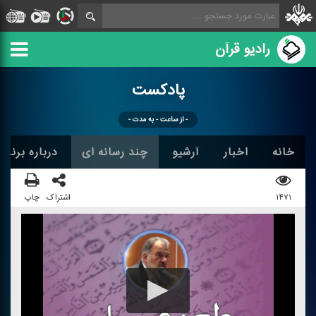
رادیو قرآن
پادكست
- از ساعت - به مدت -
خانه
اخبار
آرشیو
چند رسانه ای
درباره برنامه
۱۴۷۱
اشتراک
چاپ