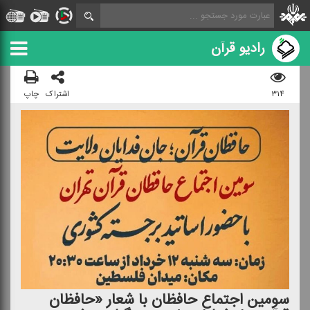
رادیو قرآن
۳۱۴
اشتراک
چاپ
سومین اجتماع حافظان با شعار «حافظان