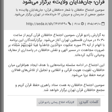
قرآن؛ جان‌فدایان ولایت» برگزار می‌شود
سومین اجتماع حافظان با شعار «حافظان قرآن؛ جان‌فدایان ولایت» با
حضور جمعی از مدرسان و مربیان ۱۲ خردادماه در تهران برگزار می‌شود.
http://seda.ir/sh/?۶۱۲۷۶۹۰
|
۱۹:۱۸
|
۱۴۰۵/۰۳/۱۰
به گزارش رادیو قرآن ،سومین اجتماع حافظان قرآن كریم از ساعت
۲۰:۳۰ در میدان فلسطین تهران آغاز می‌شود. برگزاركنندگان این برنامه
با الهام از آیه ۶۹ سوره عنكبوت «وَالَّذِینَ جَاهَدُوا فِینَا لَنَهْدِیَنَّهُمْ سُبُلَنَا» بر
ضرورت مجاهدت در مسیر الهی و نقش حافظان در پاسداری از معارف
وحیانی تأكید كرده‌اند.
این اجتماع در ادامه سلسله برنامه‌هایی با هدف ایجاد هم‌افزایی میان
حافظان، تقویت هویت قرآنی و انقلابی و تجلیل از تلاش‌های فعالان
عرصه حفظ برپا می‌شود.
سومین اجتماع حافظان به همت ستاد راهبری حفظ قرآن كریم و
مجمع حافظان قرآن تهران برگزار خواهد شد.
کلمات کلیدی:
#پایگاه اطلاع رسانی رادیو قرآن