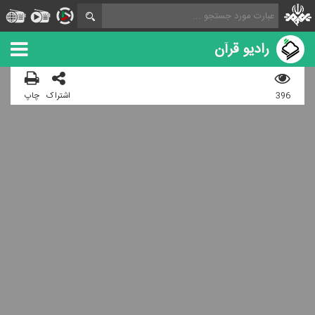
رادیو قرآن
396
اشتراک
چاپ