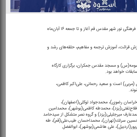
به گزارش پایگاه اطلاع رسانی رادیو قرآن ،چهارمین اردوی تیم ملی قاریان نوجوان قرآن كریم (اُسوه)، از امروز چهارشنبه ۱۴ آبان در مجتمع فرهنگی نور شهر مقدس قم آغاز و تا جمعه ۱۶ آبان‌ماه
زش قرائت، آموزش ترجمه و مفاهیم، حلقه‌های رشد و
معصومه(س) و مسجد مقدس جمكران، برگزاری كارگاه
ابقات خواهد بود.
مربی) است و سعید رحمانی، علی‌اكبر كاظمی،
وند.
)، علی ارجمندی(خراسان رضوی)، محمدجواد توكلی(اصفهان)،
لاح‌تفتی(یزد)، محمدطه كاظمی(بوشهر)، محمدامین
حمدعارف میرجلیلی(یزد) و گروه نصر متشكل از سیدحامد
رحسین سرلك(تهران)، محمداحسان طیب‌علی(قم)، طه
پور(اردبیل)، علی هاشمی(بوشهر)، ابوالفضل