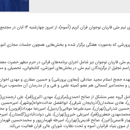
و پرورشی كه به‌صورت هفتگی برگزار شده و بخش‌هایی همچون جلسات مجازیِ آمو
 تیم ملی قاریان نوجوان نیز شامل اجرای برنامه‌های قرآنی در حرم مطهر حضرت 
اسم تجلیل از برگزیدگان تیم ملی در بخش‌های آموزشی، كتابخوانی، تحصیلی و مس
عهده حجج اسلام مجید صادقی (معاون پرورشی) و حسین صفاری و مهدی اخوان (
و محمدامیر كسمائی هم عضو كمیته علمی و فنی و از مدرسان آن محسوب می‌ش
ریان نوجوان قرآن كریم «اُسوه» با ٣٢ عضو شامل گروه عصر متشكل از صالح احمدی(مركزی)، مهدی اكبری(قم
 هادی سخندان(آذربایجان شرقی)، ابوالفضل عدالت‌خواه(بوشهر)، امیرحسین ف
رحسین لندرانی(تهران)، سیدعلیرضا مولایی(اردبیل)، امیررضا مهرداد(قزوین) و م
مدمهدی جعفری(قم)، امیرعلی خیری(تهران)، علی دولت‌آبادی(گلستان)، امی
ر قاسمی(البرز)، صالح قدیمی(تهران)، امیرطه قهرمان‌پور و محمدحسین قهرمان‌
ز سوی بنیاد قرآنیان اُسوه و تحت نظارت شورای عالی قرآن فعالیت می‌كند.