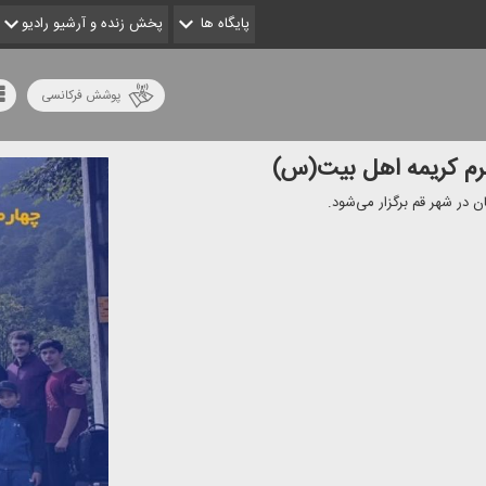
پایگاه ها
پخش زنده و آرشیو رادیو
پوشش فرکانسی
حرم كریمه اهل بیت(س)