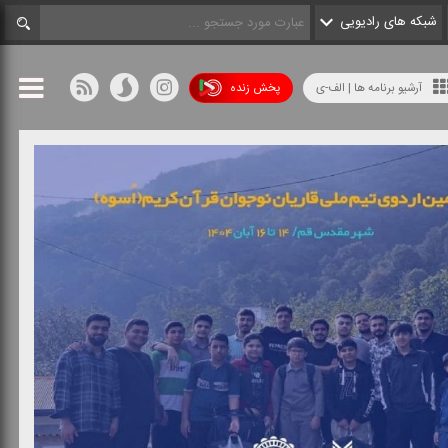
شبکه های رادیویی
آرشیو برنامه ها | الف-ی
پخش زنده