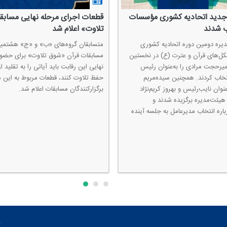
جدید اتحادیه كشوری مؤسسات
قطعات اجرای مرحله نهایی مساب
ب شدند
تلاوت» اعلام شد
یره دومین دوره اتحادیه كشوری
متسابقان گروه‌های «ب» و «ج» هشتمین
‌های قرآن و عترت (ع) در نخستین
مسابقات قرآن «شوق تلاوت» برای حضور
رحجت مرادی را به‌عنوان رئیس
نهایی این رقابت‌ باید آیاتی را به تقلید از 
تخاب كردند. همچنین سیده‌مریم
حفظ تلاوت كنند، قطعات مربوط به این 
نوان نایب‌رئیس و بهروز كریم‌نژاد
برگزاركنندگان مسابقات اعلام شد.
هیئت‌مدیره برگزیده شدند و
اره انتخاب مدیرعامل به جلسه آینده
م