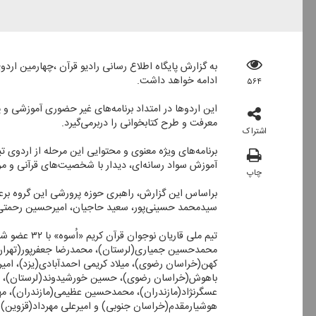
ادامه خواهد داشت.
۵۶۴
این اردوها در امتداد برنامه‌های غیر حضوری آموزشی 
معرفت و طرح كتابخوانی را دربرمی‌گیرد.
اشتراک
برنامه‌های ویژه معنوی و محتوایی این مرحله از اردوی
آموزش سواد رسانه‌ای، دیدار با شخصیت‌های قرآنی و مر
چاپ
براساس این گزارش، راهبری حوزه پرورشی این گروه بر
سیدمحمد حسینی‌پور، سعید حاجیان، امیرحسین رحمتی 
تیم ملی قا
محمدحسین جمیاری(لرستان)، محمدرضا جعفرپور(تهران)،
كهن(خراسان رضوی)، میلاد كریمی ‌احمدآبادی(یزد)، امی
باهوش(خراسان رضوی)، حسین خورشیدوند(لرستان)، مح
عسگرنژاد(مازندران)، محمدحسین عظیمی(مازندران)، مهیا
هوشیارمقدم(خراسان جنوبی) و امیرعلی مهرداد(قزوین) ا