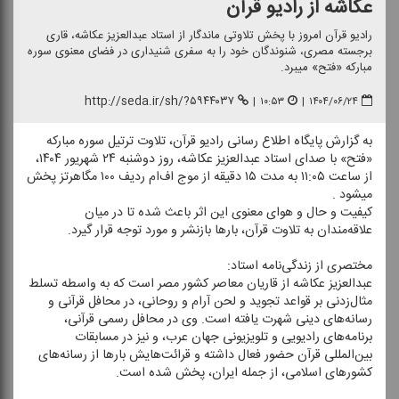
عكاشه از رادیو قرآن
رادیو قرآن امروز با پخش تلاوتی ماندگار از استاد عبدالعزیز عكاشه، قاری
برجسته مصری، شنوندگان خود را به سفری شنیداری در فضای معنوی سوره
مباركه «فتح» میبرد.
http://seda.ir/sh/?۵۹۴۴۰۳۷
|
۱۰:۵۳
|
۱۴۰۴/۰۶/۲۴
به گزارش پایگاه اطلاع رسانی رادیو قرآن، تلاوت ترتیل سوره مباركه
«فتح» با صدای استاد عبدالعزیز عكاشه، روز دوشنبه ۲۴ شهریور ۱۴۰۴،
از ساعت ۱۱:۰۵ به مدت ۱۵ دقیقه از موج اف‌ام ردیف ۱۰۰ مگاهرتز پخش
میشود .
كیفیت و حال و هوای معنوی این اثر باعث شده تا در میان
علاقه‌مندان به تلاوت قرآن، بارها بازنشر و مورد توجه قرار گیرد.
مختصری از زندگی‌نامه استاد:
عبدالعزیز عكاشه از قاریان معاصر كشور مصر است كه به واسطه تسلط
مثال‌زدنی بر قواعد تجوید و لحن آرام و روحانی، در محافل قرآنی و
رسانه‌های دینی شهرت یافته است. وی در محافل رسمی قرآنی،
برنامه‌های رادیویی و تلویزیونی جهان عرب، و نیز در مسابقات
بین‌المللی قرآن حضور فعال داشته و قرائت‌هایش بارها از رسانه‌های
كشورهای اسلامی، از جمله ایران، پخش شده است.