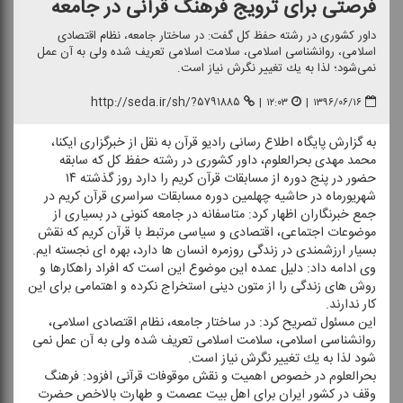
فرصتی برای ترویج فرهنگ قرآنی در جامعه
داور كشوری در رشته حفظ كل گفت: در ساختار جامعه، نظام اقتصادی
اسلامی، روانشناسی اسلامی، سلامت اسلامی تعریف شده ولی به آن عمل
نمی‌شود؛ لذا به یك تغییر نگرش نیاز است.
http://seda.ir/sh/?۵۷۹۱۸۸۵
|
۱۲:۰۳
|
۱۳۹۶/۰۶/۱۶
به گزارش پایگاه اطلاع رسانی رادیو قرآن به نقل از خبرگزاری ایكنا،
محمد مهدی بحرالعلوم، داور كشوری در رشته حفظ كل كه سابقه
حضور در پنج دوره از مسابقات قرآن كریم را دارد روز گذشته ۱۴
شهریورماه در حاشیه چهلمین دوره مسابقات سراسری قرآن كریم در
جمع خبرنگاران اظهار كرد: متاسفانه در جامعه كنونی در بسیاری از
موضوعات اجتماعی، اقتصادی و سیاسی مرتبط با قرآن كریم كه نقش
بسیار ارزشمندی در زندگی روزمره انسان ها دارد، بهره ای نجسته ایم.
وی ادامه داد: دلیل عمده این موضوع این است كه افراد راهكارها و
روش های زندگی را از متون دینی استخراج نكرده و اهتمامی برای این
كار ندارند.
این مسئول تصریح كرد: در ساختار جامعه، نظام اقتصادی اسلامی،
روانشناسی اسلامی، سلامت اسلامی تعریف شده ولی به آن عمل نمی
شود لذا به یك تغییر نگرش نیاز است.
بحرالعلوم در خصوص اهمیت و نقش موقوفات قرآنی افزود: فرهنگ
وقف در كشور ایران برای اهل بیت عصمت و طهارت بالاخص حضرت