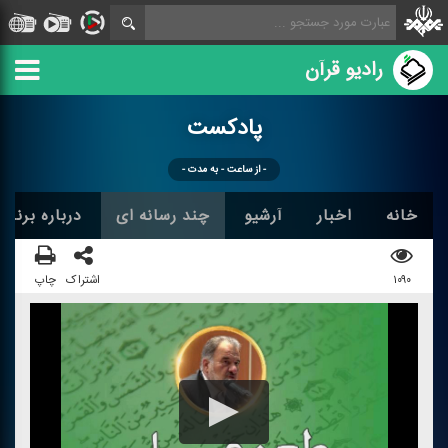
رادیو قرآن
پادكست
- از ساعت - به مدت -
خانه
اخبار
آرشیو
چند رسانه ای
درباره برنامه
۱۰۹۰
اشتراک
چاپ