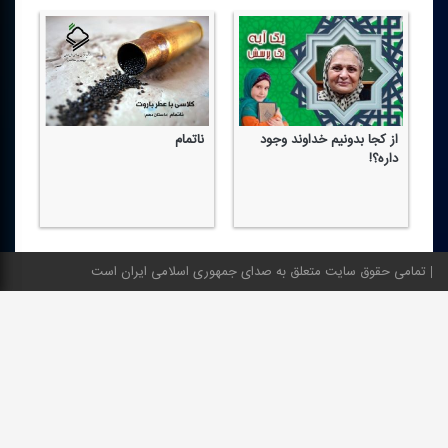
از كجا بدونیم خداوند وجود
ناتمام
آوا
داره؟!
تمامی حقوق سایت متعلق به صدای جمهوری اسلامی ایران است