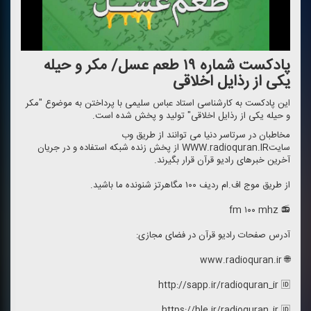
پادكست شماره ۱۹ طعم عسل/ مكر و حیله
یكی از رذایل اخلاقی
این پادكست به كارشناسی استاد عباس سلیمی با پرداختن به موضوع "مكر
و حیله یكی از رذایل اخلاقی" تولید و پخش شده است.
مخاطبان در سرتاسر دنیا می توانند از طریق وب
سایتWWW.radioquran.IR از پخش زنده شبكه استفاده و در جریان
آخرین خبرهای رادیو قرآن قرار بگیرند.
از طریق موج اف.ام ردیف ۱۰۰ مگاهرتز شنونده ما باشید.
📻 fm ۱۰۰ mhz
آدرس صفحات رادیو قرآن در فضای مجازی:
🌐 www.radioquran.ir
http://sapp.ir/radioquran_ir 🆔
https://ble.ir/radioquran_ir 🆔